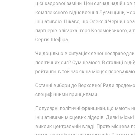
цієї кадрової заміни. Цей сигнал надійшов 
комплексного відновлення Луганщини, Черн
ініціативою. Цікаво, що Олексія Чернишов
партнерів олігарха Ігоря Коломойського, 
Сергія Шефіра.
Чи доцільно в ситуаціях явної несправедли
політичних сил? Сумніваюся. В столиці відб
рейтинги, в той час як на місцях переважаю
Останні вибори до Верховної Ради продемон
специфічними принципами.
Популярні політичні франшизи, що мають н
ініціативами місцевих лідерів. Деякі міськ
виклик центральній владі. Проте місцева п