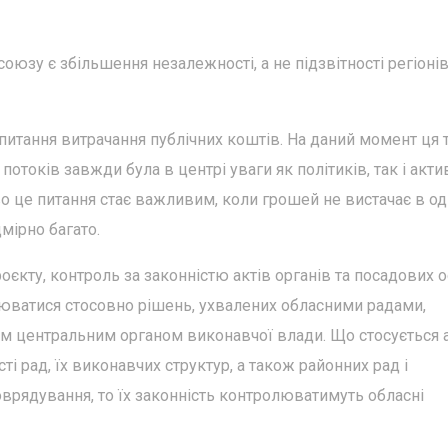
юзу є збільшення незалежності, а не підзвітності регіонів
питання витрачання публічних коштів. На даний момент ця 
потоків завжди була в центрі уваги як політиків, так і актив
о це питання стає важливим, коли грошей не вистачає в од
дмірно багато.
єкту, контроль за законністю актів органів та посадових о
юватися стосовно рішень, ухвалених обласними радами,
м центральним органом виконавчої влади. Що стосується 
сті рад, їх виконавчих структур, а також районних рад і
врядування, то їх законність контролюватимуть обласні