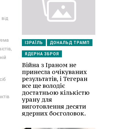
 від
тема
ІЗРАЇЛЬ
ДОНАЛЬД ТРАМП
істів,
ЯДЕРНА ЗБРОЯ
ній
Війна з Іраном не
принесла очікуваних
результатів, і Тегеран
сіб
все ще володіє
достатньою кількістю
актів
урану для
виготовлення десяти
ядерних боєголовок.