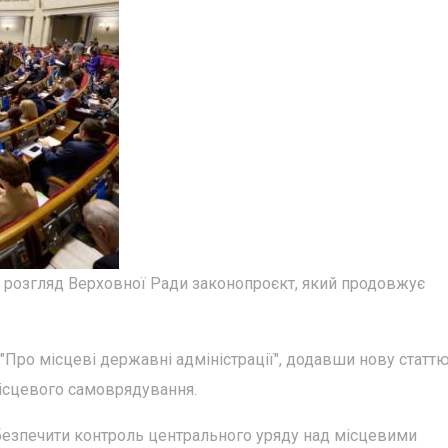
а розгляд Верховної Ради законопроєкт, який продовжує
"Про місцеві державні адміністрації", додавши нову статтю
ісцевого самоврядування.
забезпечити контроль центрального уряду над місцевими