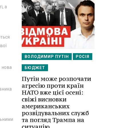
і, а
еться
ової
ВОЛОДИМИР ПУТІН
РОСІЯ
ь нова
БЮДЖЕТ
Путін може розпочати
агресію проти країн
івника
НАТО вже цієї осені:
свіжі висновки
американських
розвідувальних служб
та погляд Трампа на
льними
ситуацію.