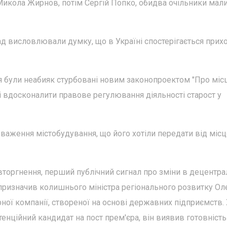
 Микола Жирнов, потім Сергій Попко, обидва очільники мал
мад висловлювали думку, що в Україні спостерігається прих
 були неабияк стурбовані новим законопроектом "Про міс
ті вдосконалити правове регулювання діяльності старост у
новаження містобудування, що його хотіли передати від міс
вторгнення, перший публічний сигнал про зміни в децентрал
призначив колишнього міністра регіонального розвитку Ол
ої компанії, створеної на основі державних підприємств.
нційний кандидат на пост прем'єра, він виявив готовність