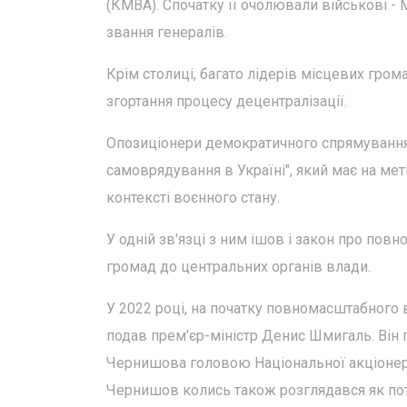
(КМВА). Спочатку її очолювали військові -
звання генералів.
Крім столиці, багато лідерів місцевих гро
згортання процесу децентралізації.
Опозиціонери демократичного спрямування
самоврядування в Україні", який має на ме
контексті воєнного стану.
У одній зв'язці з ним ішов і закон про пов
громад до центральних органів влади.
У 2022 році, на початку повномасштабного 
подав прем'єр-міністр Денис Шмигаль. Він 
Чернишова головою Національної акціонерн
Чернишов колись також розглядався як поте