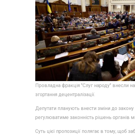
Провладна фракція "Слуг народу" внесли н
згортання децентралізації.
Депутати планують внести зміни до закону 
регулюватиме законність рішень органів м
Суть цієї пропозиції полягає в тому, щоб 