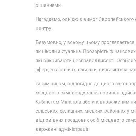
рішеннями.
Нагадаємо, однією з вимог Європейського со
центру.
Безумовно, у всьому цьому проглядається 
як ніколи актуальна. Прозорість фінансових 
які викривають несправедливості. Особлив
сфері, а в іншій їх, навпаки, виявляється на
Таким чином, відповідно до цього законопро
місцевого самоврядування повинен здійсн
Кабінетом Міністрів або уповноваженим ни
сільських, селищних, міських, районних у мі
відповідних посадових осіб місцевого само
державні адміністрації.