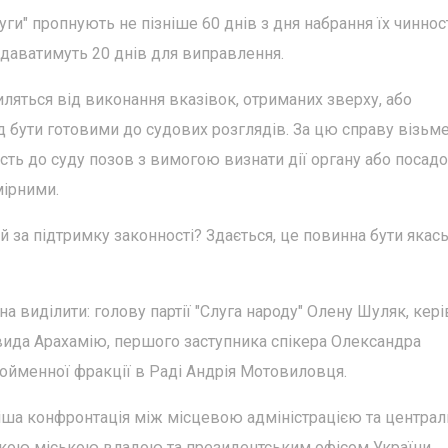
ги" пропнують не пізніше 60 днів з дня набрання їх чинност
, даватимуть 20 днів для виправлення.
ляться від виконання вказівок, отриманих зверху, або
ід бути готовими до судових розглядів. За цю справу візьм
сть до суду позов з вимогою визнати дії органу або посад
ірними.
ий за підтримку законності? Здається, це повинна бути якас
а виділити: голову партії "Слуга народу" Олену Шуляк, кер
авида Арахамію, першого заступника спікера Олександра
ойменної фракції в Раді Андрія Мотовиловця.
тріша конфронтація між місцевою адміністрацією та центра
ькою міською владою та президентським офісом України.