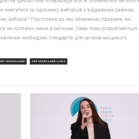
дчутна ідеологічна поляризація все ж позначиться на політ
али змагатися за підтримку виборців у віддалених районах,
 час виборів? Підготовка до них обмежена строками, які
су на політичні зміни в регіонах. Саме тому розробляються
ановлення необхідних стандартів для органів місцевого
ИР ЗЕЛЕНСЬКИЙ
ЄВРОПЕЙСЬКИЙ СОЮЗ