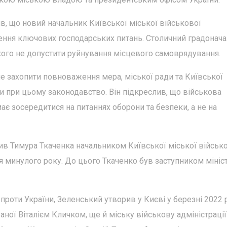
в, що новий начальник Київської міської військової
шення ключових господарських питань. Столичний градонач
ого не допустити руйнування місцевого самоврядування.
е захопити повноваження мера, міської ради та Київської
и при цьому законодавство. Він підкреслив, що військова
ає зосередитися на питаннях оборони та безпеки, а не на
в Тимура Ткаченка начальником Київської міської військ
ня минулого року. До цього Ткаченко був заступником мініс
проти України, Зеленський утворив у Києві у березні 2022 
ної Віталієм Кличком, ще й міську військову адміністрації