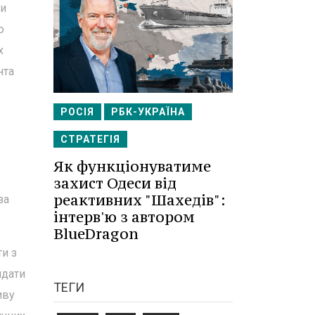
ми
ю
х
нта
РОСІЯ
РБК-УКРАЇНА
СТРАТЕГІЯ
Як функціонуватиме
захист Одеси від
реактивних "Шахедів":
за
інтерв'ю з автором
BlueDragon
и з
идати
ТЕГИ
иву