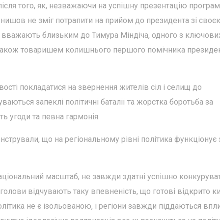
після того, як, незважаючи на успішну презентацію програ
ишов не зміг потрапити на прийом до президента зі своє
а вважають близьким до Тимура Міндіча, одного з ключови
а також товаришем колишнього першого помічника президе
вості покладатися на звернення жителів сіл і селищ до
уваються запеклі політичні баталії та жорстка боротьба за
ть угоди та певна гармонія.
стрували, що на регіональному рівні політика функціонує 
аціональний масштаб, не завжди здатні успішно конкуруват
і голови відчувають таку впевненість, що готові відкрито к
олітика не є ізольованою, і регіони завжди піддаються впл