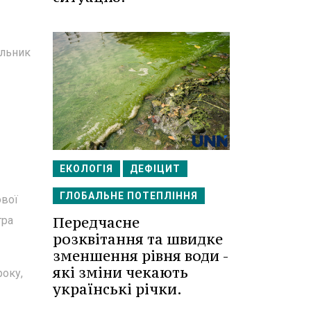
альник
ЕКОЛОГІЯ
ДЕФІЦИТ
ГЛОБАЛЬНЕ ПОТЕПЛІННЯ
ової
Передчасне
тра
розквітання та швидке
зменшення рівня води -
які зміни чекають
року,
українські річки.