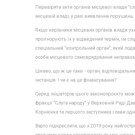
Перевіряти акти органів місцевої влади "слу
місцевій владі, у разі виявлення порушень
Якщо керівники місцевих органів влади ухи
проігнорують їх у відведений термін, їм сл
спеціальний "контрольний орган", який пода
особи місцевого самоврядування неправом
Цікаво, що ж це таке - орган, відповідальн
інстанція. І чи є на це фінансування?
Серед ініціаторів цього законопроєкту можн
фракції "Слуга народу" у Верховній Раді Д
Корнієнка та першого заступника глави одн
Варто підкреслити, що з 2019 року найгос
органами влади спостерігається між київс