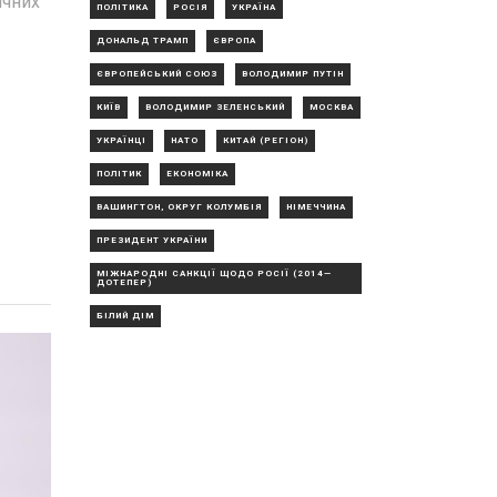
ичних
ПОЛІТИКА
РОСІЯ
УКРАЇНА
ДОНАЛЬД ТРАМП
ЄВРОПА
ЄВРОПЕЙСЬКИЙ СОЮЗ
ВОЛОДИМИР ПУТІН
КИЇВ
ВОЛОДИМИР ЗЕЛЕНСЬКИЙ
МОСКВА
УКРАЇНЦІ
НАТО
КИТАЙ (РЕГІОН)
ПОЛІТИК
ЕКОНОМІКА
ВАШИНГТОН, ОКРУГ КОЛУМБІЯ
НІМЕЧЧИНА
ПРЕЗИДЕНТ УКРАЇНИ
МІЖНАРОДНІ САНКЦІЇ ЩОДО РОСІЇ (2014—
ДОТЕПЕР)
БІЛИЙ ДІМ