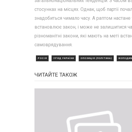
загальнонаціональних тенденцій. З часом ві
стосунках на місцях. Однак, щоб партії поч
знадобиться чимало часу. А раптом настане
встановлює закон, і може не залишитися ча
різноманітні закони, які мають на меті вст
самоврядування.
РОСІЯ
УРЯД УКРАЇНИ
ОПОЗИЦІЯ (ПОЛІТИКА)
ВОЛОДИМ
ЧИТАЙТЕ ТАКОЖ