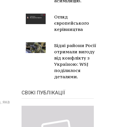
асиміляцію.
Огляд
європейського
керівництва
Бідні райони Росії
отримали вигоду
від конфлікту з
Україною: WSJ
поділилося
деталями.
СВІЖІ ПУБЛІКАЦІЇ
, яка