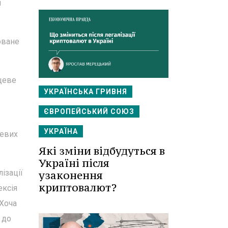
и
оване
цеве
УКРАЇНСЬКА ГРИВНЯ
ЄВРОПЕЙСЬКИЙ СОЮЗ
УКРАЇНА
цевих
Які зміни відбудуться в
Україні після
ізації
узаконення
криптовалют?
ексія
 Хоча
 до