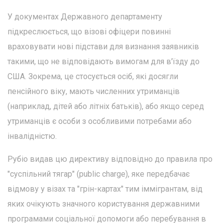
У документах Державного департаменту
підкреслюється, що візові офіцери повинні
враховувати нові підстави для визнання заявників
такими, що не відповідають вимогам для в'їзду до
США. Зокрема, це стосується осіб, які досягли
пенсійного віку, мають численних утриманців
(наприклад, дітей або літніх батьків), або якщо серед
утриманців є особи з особливими потребами або
інвалідністю.
Рубіо видав цю директиву відповідно до правила про
"суспільний тягар" (public charge), яке передбачає
відмову у візах та "грін-картах" тим іммігрантам, від
яких очікують значного користування державними
програмами соціальної допомоги або перебування в