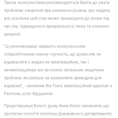
Також консульствам рекомендується брати до уваги
проблему ожиріння при ухваленні рішень про видачу
віз, оскільки цей стан може призводити до апное під
час сну, підвищеного артеріального тиску та клінічної
депресії.
"Ці рекомендації надають консульським
співробітникам значну гнучкість, що дозволяє їм
відмовляти у видачі як імміграційних, так і
неімміграційних віз на основі загальних медичних
проблем, які раніше не вважалися приводом для
відмови", - зазначив Вік Гоел, імміграційний адвокат з
Рестона, штат Вірджинія.
Представниця Білого дому Анна Келлі зазначила, що
протягом століття політика Державного департаменту