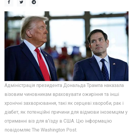
Адміністрація президента Дональда Трампа наказала
візовим чиновникам враховувати ожиріння та інші
хронічні захворювання, такі як серцеві хвороби, рак і
діабет, як потенційні причини для відмови іноземцям у
отриманні віз для в'їзду в США. Цю інформацію
повідомляє The Washington Post.