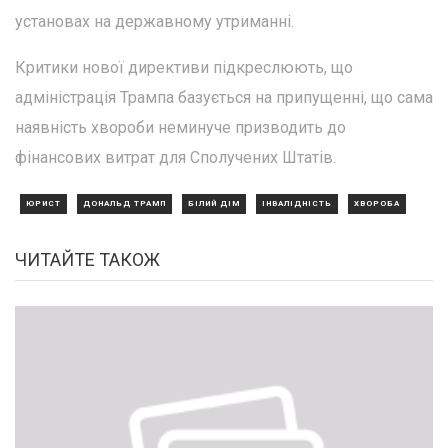
установах на державному утриманні.
Критики нової директиви підкреслюють, що
адміністрація Трампа базується на припущенні, що сама
наявність хвороби неминуче призводить до
фінансових витрат для Сполучених Штатів.
ЮРИСТ
ДОНАЛЬД ТРАМП
БІЛИЙ ДІМ
ІНВАЛІДНІСТЬ
ХВОРОБА
ЧИТАЙТЕ ТАКОЖ