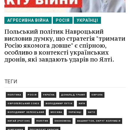
АГРЕСИВНА ВІЙНА
РОСІЯ
УКРАЇНЦІ
Польський політик Навроцький
висловив думку, що стратегія "тримати
Росію якомога довше" є спірною,
особливо в контексті українських
дронів, які завдають ударів по Ялті.
ТЕГИ
ПОЛІТИКА
РОСІЯ
УКРАЇНА
ДОНАЛЬД ТРАМП
ЄВРОПА
ЄВРОПЕЙСЬКИЙ СОЮЗ
ВОЛОДИМИР ПУТІН
КИЇВ
ВОЛОДИМИР ЗЕЛЕНСЬКИЙ
МОСКВА
УКРАЇНЦІ
НАТО
КИТАЙ (РЕГІОН)
ПОЛІТИК
ЕКОНОМІКА
ВАШИНГТОН, ОКРУГ КОЛУМБІЯ
НІМЕЧЧИНА
ПРЕЗИДЕНТ УКРАЇНИ