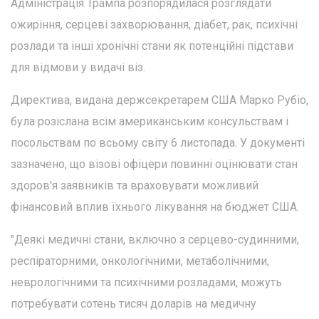
Адміністрація Трампа розпорядилася розглядати
ожиріння, серцеві захворювання, діабет, рак, психічні
розлади та інші хронічні стани як потенційні підстави
для відмови у видачі віз.
Директива, видана держсекретарем США Марко Рубіо,
була розіслана всім американським консульствам і
посольствам по всьому світу 6 листопада. У документі
зазначено, що візові офіцери повинні оцінювати стан
здоров'я заявників та враховувати можливий
фінансовий вплив їхнього лікування на бюджет США.
"Деякі медичні стани, включно з серцево-судинними,
респіраторними, онкологічними, метаболічними,
неврологічними та психічними розладами, можуть
потребувати сотень тисяч доларів на медичну