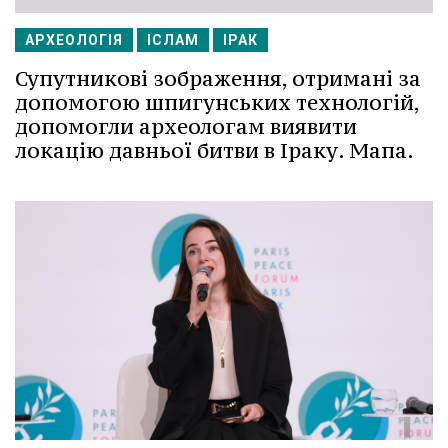
АРХЕОЛОГІЯ
ІСЛАМ
ІРАК
Супутникові зображення, отримані за
допомогою шпигунських технологій,
допомогли археологам виявити
локацію давньої битви в Іраку. Мапа.