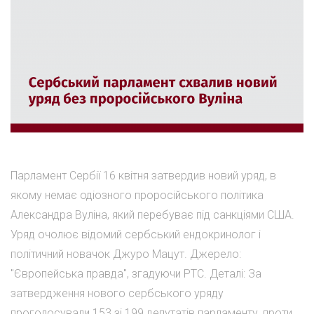
Парламент Сербії 16 квітня затвердив новий уряд, в
якому немає одіозного проросійського політика
Александра Вуліна, який перебуває під санкціями США.
Уряд очолює відомий сербський ендокринолог і
політичний новачок Джуро Мацут. Джерело:
"Європейська правда", згадуючи РТС. Деталі: За
затвердження нового сербського уряду
проголосували 153 зі 199 депутатів парламенту, проти