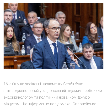
16 квітня на засіданні парламенту Сербії було
затверджено новий уряд, очолений відомим сербським
ендокринологом та політичним новачком Джуро
Мацутом. Цю інформацію повідомляє "Європейська