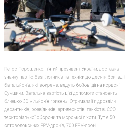
Петро Порошенко, п'ятий президент України, доставив
значну партію безпілотників та техніки до десяти бригад і
батальйонів, які, зокрема, ведуть бойові дії на кордоні
Сумщини. Загальна вартість цієї допомоги становить
близько 30 мільйонів гривень. Отримали її підрозділи
десантників, розвідників, артилеристів, танкістів, ССО,
територіальної оборони та морської піхоти. Тут є 50
оптоволоконних FPV-дронів, 700 FPV-дроні...