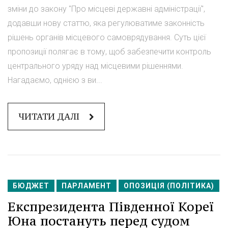
зміни до закону "Про місцеві державні адміністрації",
додавши нову статтю, яка регулюватиме законність
рішень органів місцевого самоврядування. Суть цієї
пропозиції полягає в тому, щоб забезпечити контроль
центрального уряду над місцевими рішеннями.
Нагадаємо, однією з ви...
ЧИТАТИ ДАЛІ
БЮДЖЕТ
ПАРЛАМЕНТ
ОПОЗИЦІЯ (ПОЛІТИКА)
Експрезидента Південної Кореї
Юна постануть перед судом