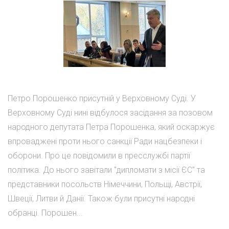
Петро Порошенко присутній у Верховному Суді. У
Верховному Суді нині відбулося засідання за позовом
народного депутата Петра Порошенка, який оскаржує
впроваджені проти нього санкції Ради нацбезпеки і
оборони. Про це повідомили в пресслужбі партії
політика. До нього завітали "дипломати з місії ЄС" та
представники посольств Німеччини, Польщі, Австрії,
Швеції, Литви й Данії. Також були присутні народні
обранці. Порошен...