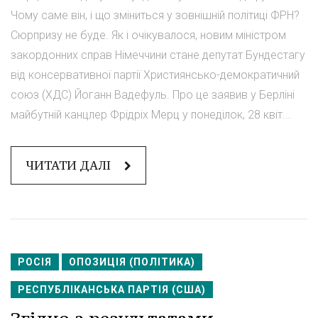
Чому саме він, і що зміниться у зовнішній політиці ФРН?
Сюрпризу не буде. Як і очікувалося, новим міністром
закордонних справ Німеччини стане депутат Бундестагу
від консервативної партії Християнсько-демократичний
союз (ХДС) Йоганн Вадефуль. Про це заявив у Берліні
майбутній канцлер Фрідріх Мерц у понеділок, 28 квіт...
ЧИТАТИ ДАЛІ
РОСІЯ
ОПОЗИЦІЯ (ПОЛІТИКА)
РЕСПУБЛІКАНСЬКА ПАРТІЯ (США)