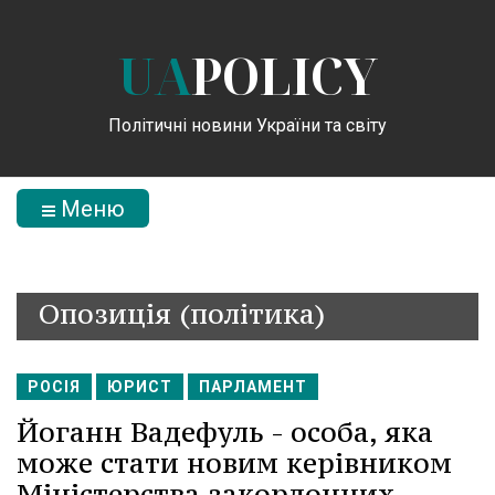
UA
POLICY
Політичні новини України та світу
Меню
Опозиція (політика)
РОСІЯ
ЮРИСТ
ПАРЛАМЕНТ
Йоганн Вадефуль - особа, яка
може стати новим керівником
Міністерства закордонних