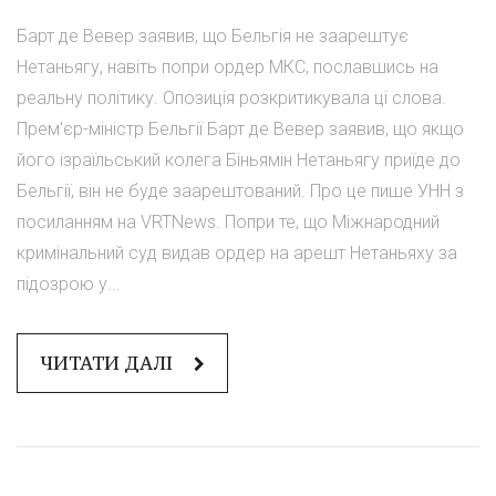
Барт де Вевер заявив, що Бельгія не заарештує
Нетаньягу, навіть попри ордер МКС, пославшись на
реальну політику. Опозиція розкритикувала ці слова.
Прем'єр-міністр Бельгії Барт де Вевер заявив, що якщо
його ізраїльський колега Біньямін Нетаньягу приїде до
Бельгії, він не буде заарештований. Про це пише УНН з
посиланням на VRTNews. Попри те, що Міжнародний
кримінальний суд видав ордер на арешт Нетаньяху за
підозрою у...
ЧИТАТИ ДАЛІ