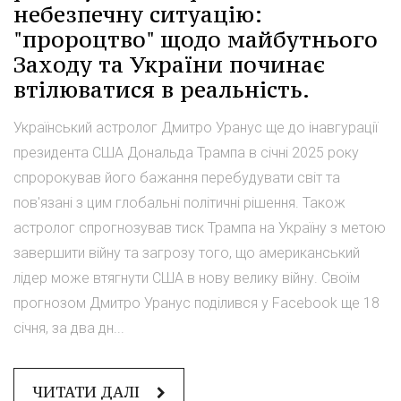
небезпечну ситуацію:
"пророцтво" щодо майбутнього
Заходу та України починає
втілюватися в реальність.
Український астролог Дмитро Уранус ще до інавгурації
президента США Дональда Трампа в січні 2025 року
спророкував його бажання перебудувати світ та
пов'язані з цим глобальні політичні рішення. Також
астролог спрогнозував тиск Трампа на Україну з метою
завершити війну та загрозу того, що американський
лідер може втягнути США в нову велику війну. Своїм
прогнозом Дмитро Уранус поділився у Facebook ще 18
січня, за два дн...
ЧИТАТИ ДАЛІ