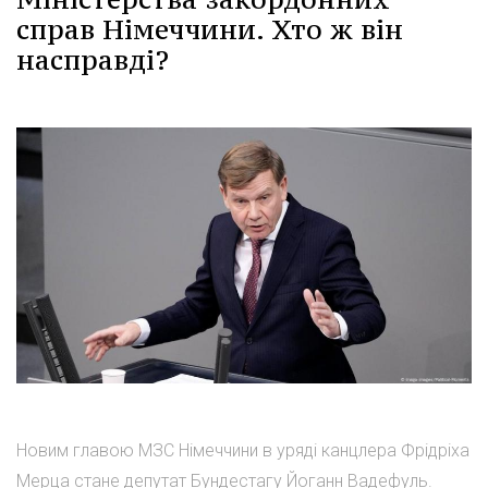
справ Німеччини. Хто ж він
насправді?
Новим главою МЗС Німеччини в уряді канцлера Фрідріха
Мерца стане депутат Бундестагу Йоганн Вадефуль.