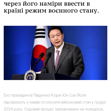
через його наміри ввести в
країні режим воєнного стану.
Екс-президента Південної Кореї Юн Сок Йоля
підозрюють у намірі оголосити військовий стан у грудні
2024 року. Судовий процес заплановано на понеділок,