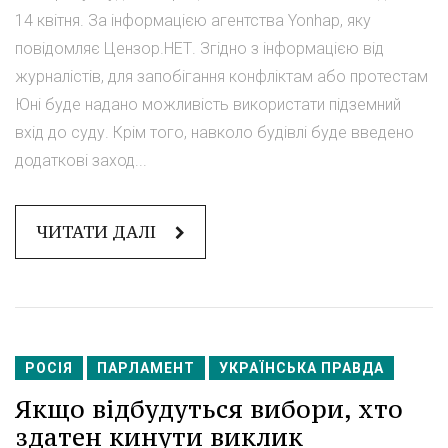
14 квітня. За інформацією агентства Yonhap, яку
повідомляє Цензор.НЕТ. Згідно з інформацією від
журналістів, для запобігання конфліктам або протестам
Юні буде надано можливість використати підземний
вхід до суду. Крім того, навколо будівлі буде введено
додаткові заход...
ЧИТАТИ ДАЛІ
РОСІЯ
ПАРЛАМЕНТ
УКРАЇНСЬКА ПРАВДА
Якщо відбудуться вибори, хто
здатен кинути виклик