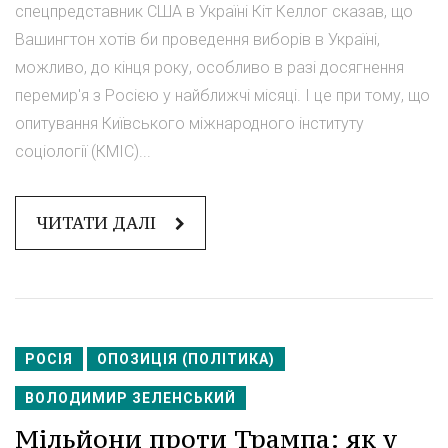
спецпредставник США в Україні Кіт Келлог сказав, що
Вашингтон хотів би проведення виборів в Україні,
можливо, до кінця року, особливо в разі досягнення
перемир'я з Росією у найближчі місяці. І це при тому, що
опитування Київського міжнародного інституту
соціології (КМІС)...
ЧИТАТИ ДАЛІ
РОСІЯ
ОПОЗИЦІЯ (ПОЛІТИКА)
ВОЛОДИМИР ЗЕЛЕНСЬКИЙ
Мільйони проти Трампа: як у