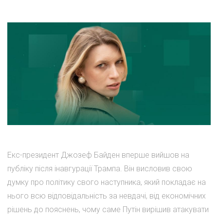
Екс-президент Джозеф Байден вперше вийшов на
публіку після інавгурації Трампа. Він висловив свою
думку про політику свого наступника, який покладає на
нього всю відповідальність за невдачі, від економічних
рішень до пояснень, чому саме Путін вирішив атакувати