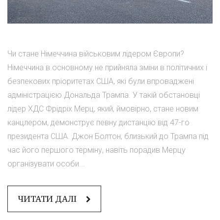
Чи стане Німеччина військовим лідером Європи?
Німеччина в основному не прийняла зміни в політичних і
безпекових пріоритетах США, які були впроваджені
адміністрацією Дональда Трампа. У такій обстановці
лідер ХДС Фрідріх Мерц, який, ймовірно, стане новим
канцлером, демонструє певну дистанцію від 47-го
президента США. Джон Болтон, близький до Трампа під
час його першого терміну, навіть порадив Мерцу
організувати особи...
ЧИТАТИ ДАЛІ