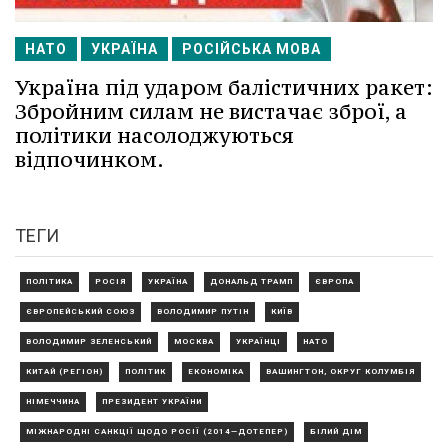
НАТО
УКРАЇНА
РОСІЙСЬКА МОВА
Україна під ударом балістичних ракет:
Збройним силам не вистачає зброї, а
політики насолоджуються
відпочинком.
ТЕГИ
ПОЛІТИКА
РОСІЯ
УКРАЇНА
ДОНАЛЬД ТРАМП
ЄВРОПА
ЄВРОПЕЙСЬКИЙ СОЮЗ
ВОЛОДИМИР ПУТІН
КИЇВ
ВОЛОДИМИР ЗЕЛЕНСЬКИЙ
МОСКВА
УКРАЇНЦІ
НАТО
КИТАЙ (РЕГІОН)
ПОЛІТИК
ЕКОНОМІКА
ВАШИНГТОН, ОКРУГ КОЛУМБІЯ
НІМЕЧЧИНА
ПРЕЗИДЕНТ УКРАЇНИ
МІЖНАРОДНІ САНКЦІЇ ЩОДО РОСІЇ (2014—ДОТЕПЕР)
БІЛИЙ ДІМ