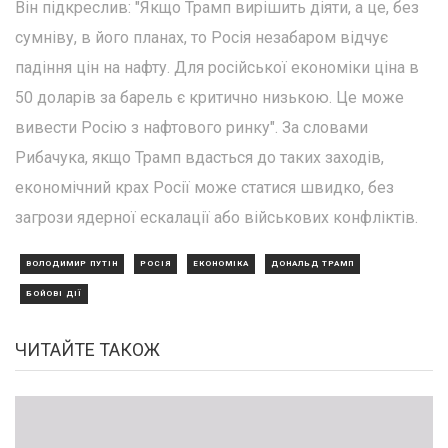
Він підкреслив: "Якщо Трамп вирішить діяти, а це, без
сумніву, в його планах, то Росія незабаром відчує
падіння цін на нафту. Для російської економіки ціна в
50 доларів за барель є критично низькою. Це може
вивести Росію з нафтового ринку". За словами
Рибачука, якщо Трамп вдасться до таких заходів,
економічний крах Росії може статися швидко, без
загрози ядерної ескалації або військових конфліктів.
ВОЛОДИМИР ПУТІН
РОСІЯ
ЕКОНОМІКА
ДОНАЛЬД ТРАМП
БОЙОВІ ДІЇ
ЧИТАЙТЕ ТАКОЖ