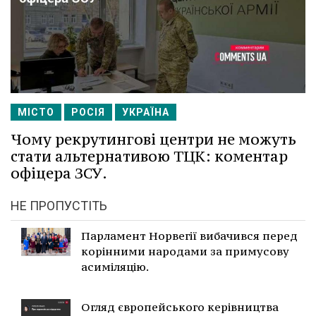
МІСТО
РОСІЯ
УКРАЇНА
Чому рекрутингові центри не можуть
стати альтернативою ТЦК: коментар
офіцера ЗСУ.
НЕ ПРОПУСТІТЬ
Парламент Норвегії вибачився перед
корінними народами за примусову
асиміляцію.
Огляд європейського керівництва