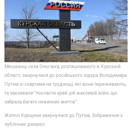
Мешканці села Ольгівка, розташованого в Курській
області, звернулися до російського лідера Володимира
Путіна зі скаргами на труднощі, які вони переживають,
та закликали "покласти край цій жахливій війні, що
забрала багато невинних життів".
Жителі Курщини звернулися до Путіна. Зображення з
публічних джерел.