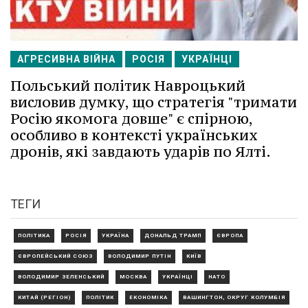
АГРЕСИВНА ВІЙНА
РОСІЯ
УКРАЇНЦІ
Польський політик Навроцький
висловив думку, що стратегія "тримати
Росію якомога довше" є спірною,
особливо в контексті українських
дронів, які завдають ударів по Ялті.
ТЕГИ
ПОЛІТИКА
РОСІЯ
УКРАЇНА
ДОНАЛЬД ТРАМП
ЄВРОПА
ЄВРОПЕЙСЬКИЙ СОЮЗ
ВОЛОДИМИР ПУТІН
КИЇВ
ВОЛОДИМИР ЗЕЛЕНСЬКИЙ
МОСКВА
УКРАЇНЦІ
НАТО
КИТАЙ (РЕГІОН)
ПОЛІТИК
ЕКОНОМІКА
ВАШИНГТОН, ОКРУГ КОЛУМБІЯ