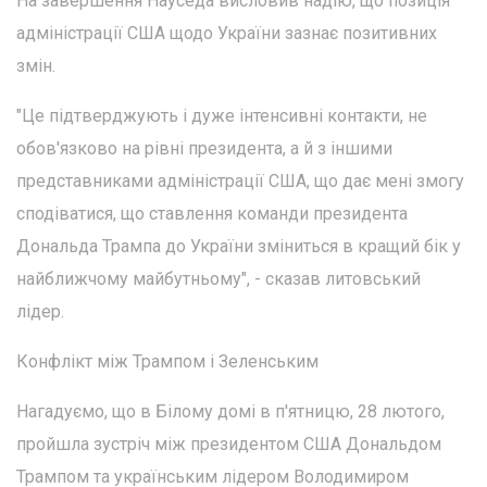
На завершення Науседа висловив надію, що позиція
адміністрації США щодо України зазнає позитивних
змін.
"Це підтверджують і дуже інтенсивні контакти, не
обов'язково на рівні президента, а й з іншими
представниками адміністрації США, що дає мені змогу
сподіватися, що ставлення команди президента
Дональда Трампа до України зміниться в кращий бік у
найближчому майбутньому", - сказав литовський
лідер.
Конфлікт між Трампом і Зеленським
Нагадуємо, що в Білому домі в п'ятницю, 28 лютого,
пройшла зустріч між президентом США Дональдом
Трампом та українським лідером Володимиром