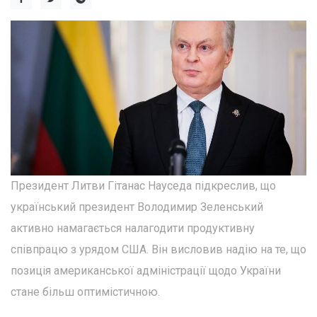
Президент Литви Гітанас Науседа підкреслив, що
український президент Володимир Зеленський
активно намагається налагодити продуктивну
співпрацю з урядом США. Він висловив надію на те, що
позиція американської адміністрації щодо України
стане більш оптимістичною.