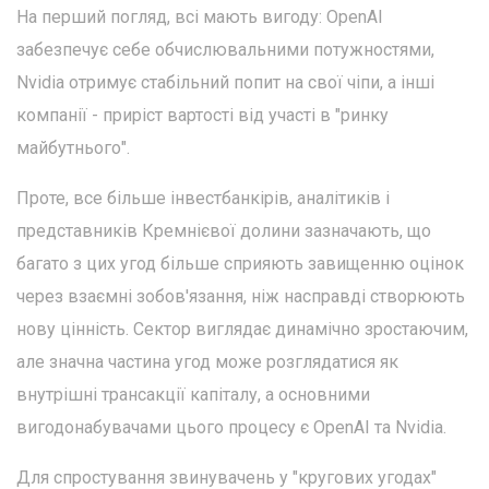
На перший погляд, всі мають вигоду: OpenAI
забезпечує себе обчислювальними потужностями,
Nvidia отримує стабільний попит на свої чіпи, а інші
компанії - приріст вартості від участі в "ринку
майбутнього".
Проте, все більше інвестбанкірів, аналітиків і
представників Кремнієвої долини зазначають, що
багато з цих угод більше сприяють завищенню оцінок
через взаємні зобов'язання, ніж насправді створюють
нову цінність. Сектор виглядає динамічно зростаючим,
але значна частина угод може розглядатися як
внутрішні трансакції капіталу, а основними
вигодонабувачами цього процесу є OpenAI та Nvidia.
Для спростування звинувачень у "кругових угодах"