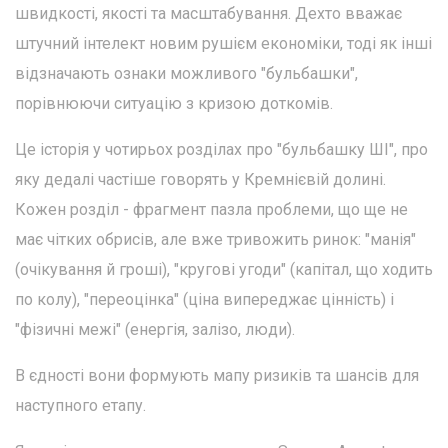
швидкості, якості та масштабування. Дехто вважає
штучний інтелект новим рушієм економіки, тоді як інші
відзначають ознаки можливого "бульбашки",
порівнюючи ситуацію з кризою доткомів.
Це історія у чотирьох розділах про "бульбашку ШІ", про
яку дедалі частіше говорять у Кремнієвій долині.
Кожен розділ - фрагмент пазла проблеми, що ще не
має чітких обрисів, але вже тривожить ринок: "манія"
(очікування й гроші), "кругові угоди" (капітал, що ходить
по колу), "переоцінка" (ціна випереджає цінність) і
"фізичні межі" (енергія, залізо, люди).
В єдності вони формують мапу ризиків та шансів для
наступного етапу.