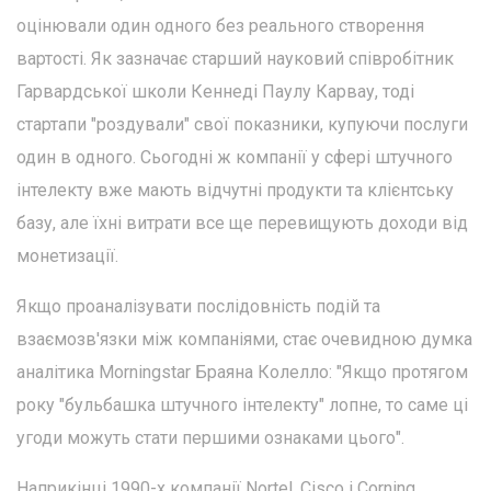
оцінювали один одного без реального створення
вартості. Як зазначає старший науковий співробітник
Гарвардської школи Кеннеді Паулу Карвау, тоді
стартапи "роздували" свої показники, купуючи послуги
один в одного. Сьогодні ж компанії у сфері штучного
інтелекту вже мають відчутні продукти та клієнтську
базу, але їхні витрати все ще перевищують доходи від
монетизації.
Якщо проаналізувати послідовність подій та
взаємозв'язки між компаніями, стає очевидною думка
аналітика Morningstar Браяна Колелло: "Якщо протягом
року "бульбашка штучного інтелекту" лопне, то саме ці
угоди можуть стати першими ознаками цього".
Наприкінці 1990-х компанії Nortel, Cisco і Corning