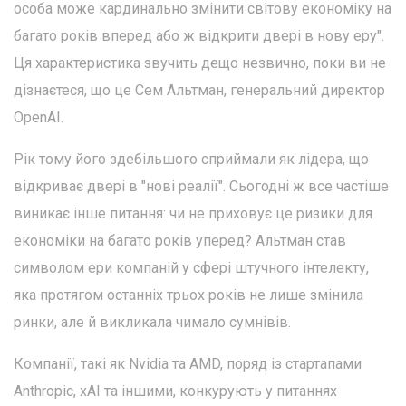
особа може кардинально змінити світову економіку на
багато років вперед або ж відкрити двері в нову еру".
Ця характеристика звучить дещо незвично, поки ви не
дізнаєтеся, що це Сем Альтман, генеральний директор
OpenAI.
Рік тому його здебільшого сприймали як лідера, що
відкриває двері в "нові реалії". Сьогодні ж все частіше
виникає інше питання: чи не приховує це ризики для
економіки на багато років уперед? Альтман став
символом ери компаній у сфері штучного інтелекту,
яка протягом останніх трьох років не лише змінила
ринки, але й викликала чимало сумнівів.
Компанії, такі як Nvidia та AMD, поряд із стартапами
Anthropic, xAI та іншими, конкурують у питаннях