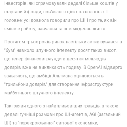
інвесторів, які спрямовували дедалі більше коштів у
стартапи й фонди, пов'язані з цією технологією. І
головне: усі довкола говорили про ШІ і про те, як він
змінює роботу, навчання та повсякденне життя.
Протягом трьох років ринок настільки активізувався, а
"бум" навколо штучного інтелекту досяг таких висот,
що тепер фінансові раунди в десятки мільярдів
доларів вже не викликають подиву. В OpenAI відверто
заявляють, що амбіції Альтмана оцінюються в
"трильйони доларів" для створення інфраструктури
майбутнього штучного інтелекту.
Такі заяви одного з найвпливовіших гравців, а також
дедалі гучніші розмови про ШІ-агентів, AGI (загальний
ШІ) та "перекроювання" світової економіки,