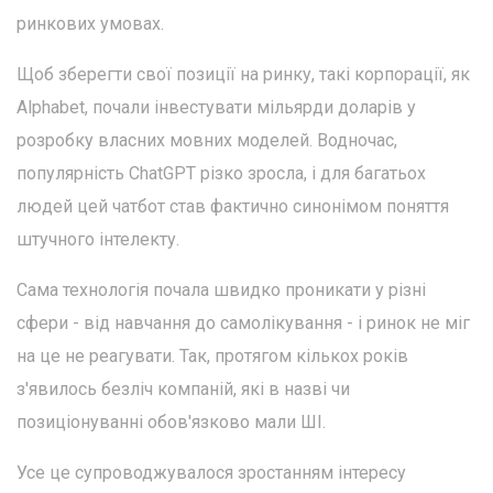
ринкових умовах.
Щоб зберегти свої позиції на ринку, такі корпорації, як
Alphabet, почали інвестувати мільярди доларів у
розробку власних мовних моделей. Водночас,
популярність ChatGPT різко зросла, і для багатьох
людей цей чатбот став фактично синонімом поняття
штучного інтелекту.
Сама технологія почала швидко проникати у різні
сфери - від навчання до самолікування - і ринок не міг
на це не реагувати. Так, протягом кількох років
з'явилось безліч компаній, які в назві чи
позиціонуванні обов'язково мали ШІ.
Усе це супроводжувалося зростанням інтересу