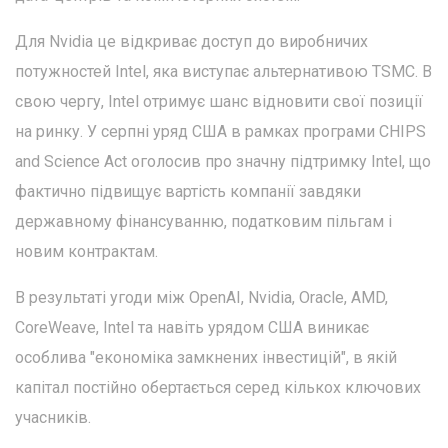
Для Nvidia це відкриває доступ до виробничих
потужностей Intel, яка виступає альтернативою TSMC. В
свою чергу, Intel отримує шанс відновити свої позиції
на ринку. У серпні уряд США в рамках програми CHIPS
and Science Act оголосив про значну підтримку Intel, що
фактично підвищує вартість компанії завдяки
державному фінансуванню, податковим пільгам і
новим контрактам.
В результаті угоди між OpenAI, Nvidia, Oracle, AMD,
CoreWeave, Intel та навіть урядом США виникає
особлива "економіка замкнених інвестицій", в якій
капітал постійно обертається серед кількох ключових
учасників.