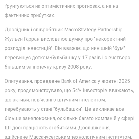
ґрунтуються на оптимістичних прогнозах, а не на
фактичних прибутках.
Дослідник і співробітник MacroStrategy Partnership
Жульєн Гарран висловлює думку про "некоректний
розподіл інвестицій". Він вважає, що нинішній "бум"
перевищує дотком-бульбашку у 17 разів і є вчетверо
більшим за іпотечну кризу 2008 року.
Опитування, проведене Bank of America у жовтні 2025
року, продемонструвало, що 54% інвесторів вважають,
що активи, пов'язані з штучним інтелектом,
перебувають у стані "бульбашки". Це викликає все
більше занепокоєння, оскільки багато компаній у сфері
ШІ досі працюють зі збитками. Дослідження,
здійснене Массачусетським технологічним інститутом,