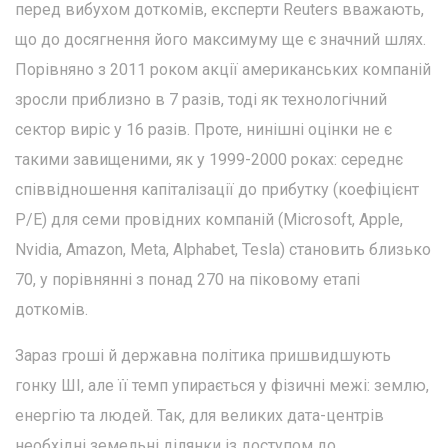
перед вибухом доткомів, експерти Reuters вважають,
що до досягнення його максимуму ще є значний шлях.
Порівняно з 2011 роком акції американських компаній
зросли приблизно в 7 разів, тоді як технологічний
сектор виріс у 16 разів. Проте, нинішні оцінки не є
такими завищеними, як у 1999-2000 роках: середнє
співвідношення капіталізації до прибутку (коефіцієнт
P/E) для семи провідних компаній (Microsoft, Apple,
Nvidia, Amazon, Meta, Alphabet, Tesla) становить близько
70, у порівнянні з понад 270 на піковому етапі
доткомів.
Зараз гроші й державна політика пришвидшують
гонку ШІ, але її темп упирається у фізичні межі: землю,
енергію та людей. Так, для великих дата-центрів
необхідні земельні ділянки із доступом до