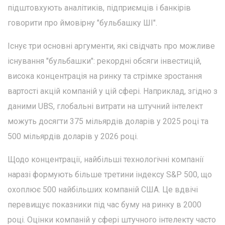
підштовхують аналітиків, підприємців і банкірів
говорити про ймовірну "бульбашку ШІ".
Існує три основні аргументи, які свідчать про можливе
існування "бульбашки": рекордні обсяги інвестицій,
висока концентрація на ринку та стрімке зростання
вартості акцій компаній у цій сфері. Наприклад, згідно з
даними UBS, глобальні витрати на штучний інтелект
можуть досягти 375 мільярдів доларів у 2025 році та
500 мільярдів доларів у 2026 році.
Щодо концентрації, найбільші технологічні компанії
наразі формують більше третини індексу S&P 500, що
охоплює 500 найбільших компаній США. Це вдвічі
перевищує показники під час буму на ринку в 2000
році. Оцінки компаній у сфері штучного інтелекту часто