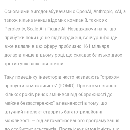
Основними вигодонабувачами є OpenAI, Anthropic, xAI, а
також кілька менш відомих компаній, таких як
Perplexity, Scale AI і Figure AI. Незважаючи на те, що
прибутки поки що не підтверджені, венчурні фонди
вже вклали в цю сферу приблизно 161 мільярд
доларів лише в цьому році, що складає близько двох
третин усіх їхніх інвестицій.
Таку поведінку інвесторів часто називають "страхом
пропустити можливість" (FOMO). Протягом останніх
кількох років ринок змінився від обережності до
майже беззастережної впевненості в тому, що
штучний інтелект створить багатотрильйонні
можливості — від автоматизованого програмування
до особистих асистентів. Проте існує ймовірність, що