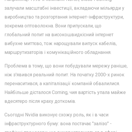
залучали масштабні інвестиції, вкладаючи мільярди у
виробництво та розгортання інтернет-інфраструктури,
зокрема оптоволокна. Вони припускали, що
глобальний попит на високошвидкісний інтернет
вибухне миттєво, тож нарощували випуск кабелів,
маршрутизаторів і комунікаційного обладнання.
Проблема в тому, що вони побудували мережу раніше,
ніж з'явився реальний попит. На початку 2000-х ринок
перенаситився, а капіталізації компаній обвалилися.
Найбільше дісталося Corning, чия вартість упала майже
вдесятеро після краху доткомів.
Сьогодні Nvidia виконує схожу роль, як і в часи
інфраструктурного буму: вона постачає "залізо" -