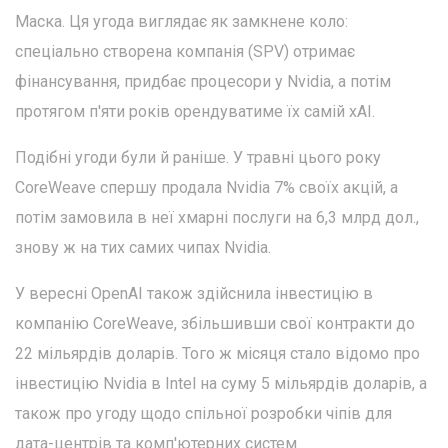
Маска. Ця угода виглядає як замкнене коло:
спеціально створена компанія (SPV) отримає
фінансування, придбає процесори у Nvidia, а потім
протягом п'яти років орендуватиме їх самій xAI.
Подібні угоди були й раніше. У травні цього року
CoreWeave спершу продала Nvidia 7% своїх акцій, а
потім замовила в неї хмарні послуги на 6,3 млрд дол.,
знову ж на тих самих чипах Nvidia.
У вересні OpenAI також здійснила інвестицію в
компанію CoreWeave, збільшивши свої контракти до
22 мільярдів доларів. Того ж місяця стало відомо про
інвестицію Nvidia в Intel на суму 5 мільярдів доларів, а
також про угоду щодо спільної розробки чіпів для
дата-центрів та комп'ютерних систем.