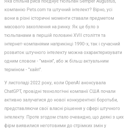
Яка спільна риса поєднує тюльпан Semper Augustus,
компанію Pets.com та штучний інтелект? Вірно, усі
вони в різні історичні моменти ставали предметом
масового захоплення на ринку. Як це було з
тюльпанами в першій половині XVII століття та
інтернет-компаніями наприкінці 1990-х, так і сучасний
розвиток штучного інтелекту можна охарактеризувати
одним словом - "манія", або ж більш актуальним
терміном - "хайп".
У листопаді 2022 року, коли OpenAI анонсувала
ChatGPT, провідні технологічні компанії США почали
активно залучатися до нової конкурентної боротьби,
представляючи свої власні рішення у сфері штучного
інтелекту. Проте згодом стало очевидно, що деякі з цих
фірм виявилися неготовими до стрімких змін у