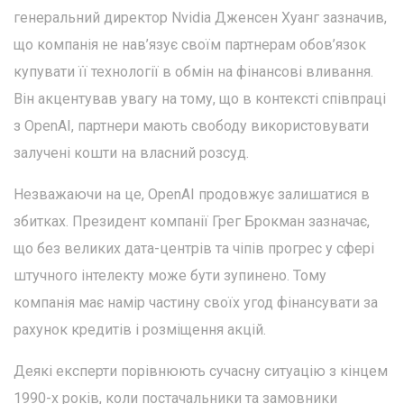
генеральний директор Nvidia Дженсен Хуанг зазначив,
що компанія не нав’язує своїм партнерам обов’язок
купувати її технології в обмін на фінансові вливання.
Він акцентував увагу на тому, що в контексті співпраці
з OpenAI, партнери мають свободу використовувати
залучені кошти на власний розсуд.
Незважаючи на це, OpenAI продовжує залишатися в
збитках. Президент компанії Грег Брокман зазначає,
що без великих дата-центрів та чіпів прогрес у сфері
штучного інтелекту може бути зупинено. Тому
компанія має намір частину своїх угод фінансувати за
рахунок кредитів і розміщення акцій.
Деякі експерти порівнюють сучасну ситуацію з кінцем
1990-х років, коли постачальники та замовники