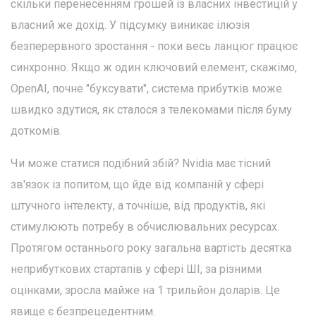
скільки перенесенням грошей із власних інвестицій у
власний же дохід. У підсумку виникає ілюзія
безперервного зростання - поки весь ланцюг працює
синхронно. Якщо ж один ключовий елемент, скажімо,
OpenAI, почне "буксувати", система прибутків може
швидко здутися, як сталося з телекомами після буму
доткомів.
Чи може статися подібний збій? Nvidia має тісний
зв'язок із попитом, що йде від компаній у сфері
штучного інтелекту, а точніше, від продуктів, які
стимулюють потребу в обчислювальних ресурсах.
Протягом останнього року загальна вартість десятка
неприбуткових стартапів у сфері ШІ, за різними
оцінками, зросла майже на 1 трильйон доларів. Це
явище є безпрецедентним.