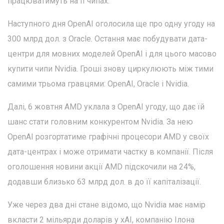
працюватимуть на її чипах.
Наступного дня OpenAI оголосила ще про одну угоду на
300 млрд дол. з Oracle. Остання має побудувати дата-
центри для мовних моделей OpenAI і для цього масово
купити чипи Nvidia. Гроші знову циркулюють між тими
самими трьома гравцями: OpenAI, Oracle і Nvidia.
Далі, 6 жовтня AMD уклала з OpenAI угоду, що дає їй
шанс стати головним конкурентом Nvidia. За нею
OpenAI розгортатиме графічні процесори AMD у своїх
дата-центрах і може отримати частку в компанії. Після
оголошення новини акції AMD підскочили на 24%,
додавши близько 63 млрд дол. в до її капіталізації.
Уже через два дні стане відомо, що Nvidia має намір
вкласти 2 мільярди доларів у xAI, компанію Ілона