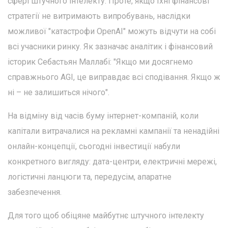
сфері штучного інтелекту. Проте, якщо їхні фінансові
стратегії не витримають випробувань, наслідки
можливої "катастрофи OpenAI" можуть відчути на собі
всі учасники ринку. Як зазначає аналітик і фінансовий
історик Себастьян Маллабі: "Якщо ми досягнемо
справжнього AGI, це виправдає всі сподівання. Якщо ж
ні – не залишиться нічого".
На відміну від часів буму інтернет-компаній, коли
капітали витрачалися на рекламні кампанії та ненадійні
онлайн-концепції, сьогодні інвестиції набули
конкретного вигляду: дата-центри, електричні мережі,
логістичні ланцюги та, передусім, апаратне
забезпечення.
Для того щоб обіцяне майбутнє штучного інтелекту