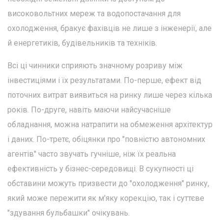
високовольтних мереж та водопостачання для
охолодження, бракує фахівців не лише з інженерії, але
й енергетиків, будівельників та техніків.
Всі ці чинники сприяють значному розриву між
інвестиціями і їх результатами. По-перше, ефект від
поточних витрат виявиться на ринку лише через кілька
років. По-друге, навіть маючи найсучасніше
обладнання, можна натрапити на обмеження архітектур
і даних. По-третє, обіцянки про "повністю автономних
агентів" часто звучать гучніше, ніж їх реальна
ефективність у бізнес-середовищі. В сукупності ці
обставини можуть призвести до "охолодження" ринку,
який може пережити як м'яку корекцію, так і суттєве
"здування бульбашки" очікувань.