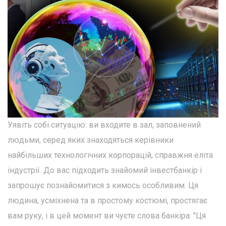
Уявіть собі ситуацію: ви входите в зал, заповнений
людьми, серед яких знаходяться керівники
найбільших технологічних корпорацій, справжня еліта
індустрії. До вас підходить знайомий інвестбанкір і
запрошує познайомитися з кимось особливим. Ця
людина, усміхнена та в простому костюмі, простягає
вам руку, і в цей момент ви чуєте слова банкіра: "Ця