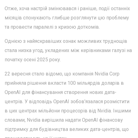
Отже, хоча настрій змінювався і раніше, події останніх
місяців спонукають глибше розглянути цю проблему
та провести паралелі з кризою доткомів.
Однією з найяскравіших ознак можливих труднощів
стала низка угод, укладених між керівниками галузі на
початку осені 2025 року.
22 вересня стало відомо, що компанія Nvidia Corp
прийняла рішення вкласти 100 мільярдів доларів в
OpenAI для фінансування створення нових дата-
центрів. У відповідь OpenAI зобов'язалася розмістити
в цих центрах мільйони процесорів від Nvidia. Іншими
словами, Nvidia вирішила надати OpenAI фінансову
підтримку для будівництва великих дата-центрів, що