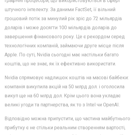
графічні процесори, що використовуються в сфері
штучного інтелекту. За даними FactSet, її вільний
грошовий потік за минулий рік зріс до 72 мільярдів
доларів і може досягти 100 мільярдів доларів до
завершення фінансового року. Це є рекордом серед
технологічних компаній, займаючи друге місце після
Apple. По суті, Nvidia сьогодні має настільки багато
коштів, що не знає, як їх ефективно використати.
Nvidia спрямовує надлишок коштів на масові байбеки:
компанія викупила акцій на 50 млрд дол. і оголосила
викуп ще на 60 млрд дол. Крім цього вона укладає
великі угоди та партнерства, як то з Intel чи OpenAI.
Відповідно можна припустити, що частина майбутнього
прибутку є не стільки реальним створенням вартості,