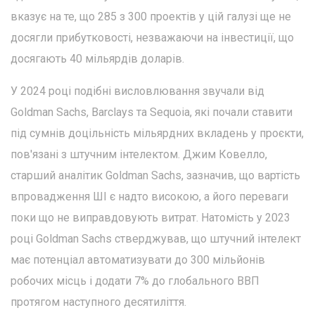
вказує на те, що 285 з 300 проектів у цій галузі ще не
досягли прибутковості, незважаючи на інвестиції, що
досягають 40 мільярдів доларів.
У 2024 році подібні висловлювання звучали від
Goldman Sachs, Barclays та Sequoia, які почали ставити
під сумнів доцільність мільярдних вкладень у проєкти,
пов'язані з штучним інтелектом. Джим Ковелло,
старший аналітик Goldman Sachs, зазначив, що вартість
впровадження ШІ є надто високою, а його переваги
поки що не виправдовують витрат. Натомість у 2023
році Goldman Sachs стверджував, що штучний інтелект
має потенціал автоматизувати до 300 мільйонів
робочих місць і додати 7% до глобального ВВП
протягом наступного десятиліття.