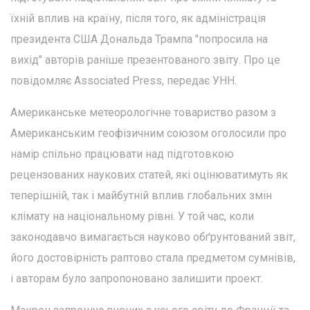
їхній вплив на країну, після того, як адміністрація
президента США Дональда Трампа "попросила на
вихід" авторів раніше презентованого звіту. Про це
повідомляє Associated Press, передає УНН.
Американське метеорологічне товариство разом з
Американським геофізичним союзом оголосили про
намір спільно працювати над підготовкою
рецензованих наукових статей, які оцінюватимуть як
теперішній, так і майбутній вплив глобальних змін
клімату на національному рівні. У той час, коли
законодавчо вимагається науково обґрунтований звіт,
його достовірність раптово стала предметом сумнівів,
і авторам було запропоновано залишити проект.