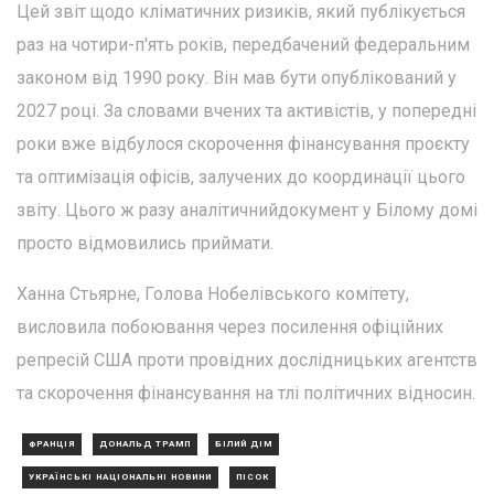
Цей звіт щодо кліматичних ризиків, який публікується
раз на чотири-п'ять років, передбачений федеральним
законом від 1990 року. Він мав бути опублікований у
2027 році. За словами вчених та активістів, у попередні
роки вже відбулося скорочення фінансування проєкту
та оптимізація офісів, залучених до координації цього
звіту. Цього ж разу аналітичнийдокумент у Білому домі
просто відмовились приймати.
Ханна Стьярне, Голова Нобелівського комітету,
висловила побоювання через посилення офіційних
репресій США проти провідних дослідницьких агентств
та скорочення фінансування на тлі політичних відносин.
ФРАНЦІЯ
ДОНАЛЬД ТРАМП
БІЛИЙ ДІМ
УКРАЇНСЬКІ НАЦІОНАЛЬНІ НОВИНИ
ПІСОК