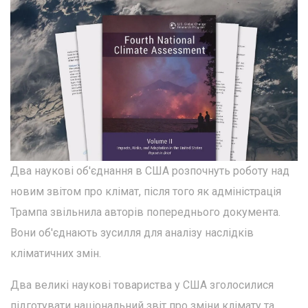
Два наукові об'єднання в США розпочнуть роботу над
новим звітом про клімат, після того як адміністрація
Трампа звільнила авторів попереднього документа.
Вони об'єднають зусилля для аналізу наслідків
кліматичних змін.
Два великі наукові товариства у США зголосилися
підготувати національний звіт про зміни клімату та