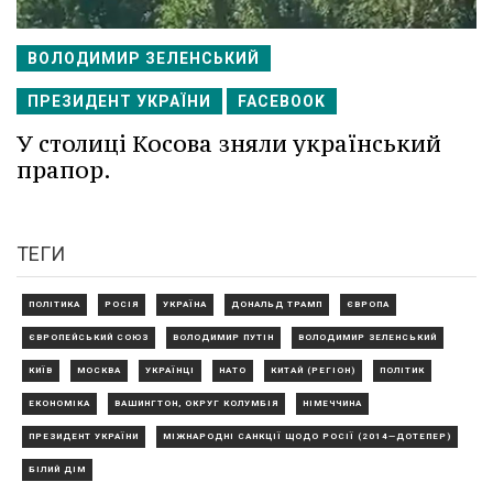
ВОЛОДИМИР ЗЕЛЕНСЬКИЙ
ПРЕЗИДЕНТ УКРАЇНИ
FACEBOOK
У столиці Косова зняли український
прапор.
ТЕГИ
ПОЛІТИКА
РОСІЯ
УКРАЇНА
ДОНАЛЬД ТРАМП
ЄВРОПА
ЄВРОПЕЙСЬКИЙ СОЮЗ
ВОЛОДИМИР ПУТІН
ВОЛОДИМИР ЗЕЛЕНСЬКИЙ
КИЇВ
МОСКВА
УКРАЇНЦІ
НАТО
КИТАЙ (РЕГІОН)
ПОЛІТИК
ЕКОНОМІКА
ВАШИНГТОН, ОКРУГ КОЛУМБІЯ
НІМЕЧЧИНА
ПРЕЗИДЕНТ УКРАЇНИ
МІЖНАРОДНІ САНКЦІЇ ЩОДО РОСІЇ (2014—ДОТЕПЕР)
БІЛИЙ ДІМ