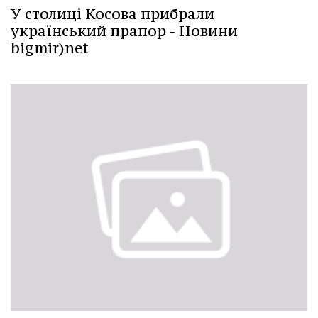
У столиці Косова прибрали
український прапор - Новини
bigmir)net