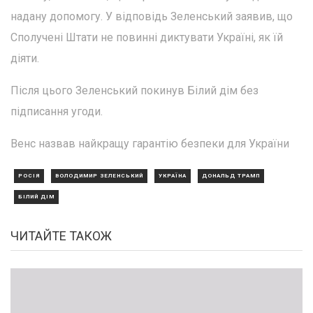
надану допомогу. У відповідь Зеленський заявив, що
Сполучені Штати не повинні диктувати Україні, як їй
діяти.
Після цього Зеленський покинув Білий дім без
підписання угоди.
Венс назвав найкращу гарантію безпеки для України
РОСІЯ
ВОЛОДИМИР ЗЕЛЕНСЬКИЙ
УКРАЇНА
ДОНАЛЬД ТРАМП
БІЛИЙ ДІМ
ЧИТАЙТЕ ТАКОЖ