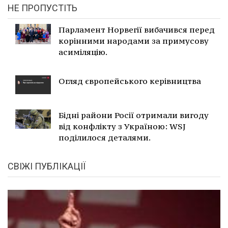
НЕ ПРОПУСТІТЬ
Парламент Норвегії вибачився перед
корінними народами за примусову
асиміляцію.
Огляд європейського керівництва
Бідні райони Росії отримали вигоду
від конфлікту з Україною: WSJ
поділилося деталями.
СВІЖІ ПУБЛІКАЦІЇ