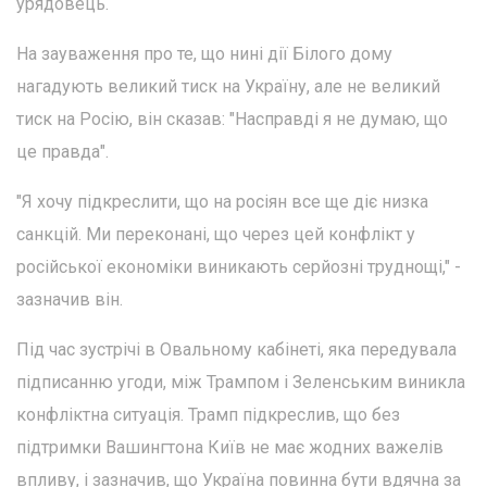
урядовець.
На зауваження про те, що нині дії Білого дому
нагадують великий тиск на Україну, але не великий
тиск на Росію, він сказав: "Насправді я не думаю, що
це правда".
"Я хочу підкреслити, що на росіян все ще діє низка
санкцій. Ми переконані, що через цей конфлікт у
російської економіки виникають серйозні труднощі," -
зазначив він.
Під час зустрічі в Овальному кабінеті, яка передувала
підписанню угоди, між Трампом і Зеленським виникла
конфліктна ситуація. Трамп підкреслив, що без
підтримки Вашингтона Київ не має жодних важелів
впливу, і зазначив, що Україна повинна бути вдячна за