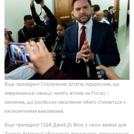
Віце-президент Сполучених Штатів підкреслив, що
американські санкції чинять вплив на Росію, і
зазначив, що російське населення нібито стикається з
економічними викликами.
Віце-президент США Джей Ді Венс у своїх заявах для
"Голосу Америки" обговорив ймовірність застосування