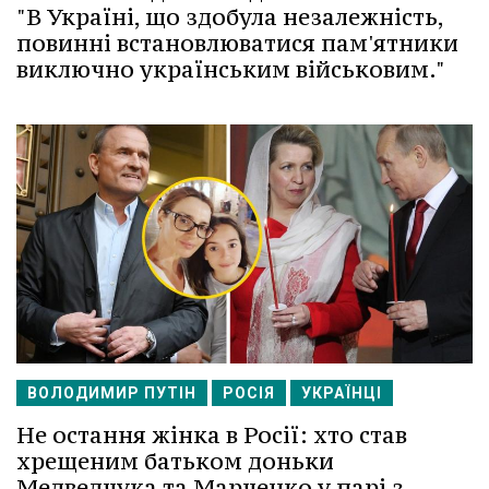
"В Україні, що здобула незалежність,
повинні встановлюватися пам'ятники
виключно українським військовим."
ВОЛОДИМИР ПУТІН
РОСІЯ
УКРАЇНЦІ
Не остання жінка в Росії: хто став
хрещеним батьком доньки
Медведчука та Марченко у парі з