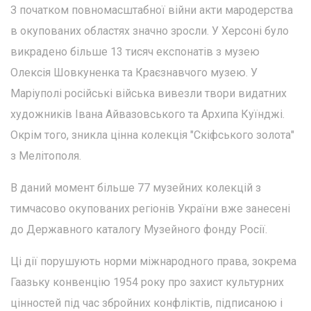
З початком повномасштабної війни акти мародерства
в окупованих областях значно зросли. У Херсоні було
викрадено більше 13 тисяч експонатів з музею
Олексія Шовкуненка та Краєзнавчого музею. У
Маріуполі російські війська вивезли твори видатних
художників Івана Айвазовського та Архипа Куїнджі.
Окрім того, зникла цінна колекція "Скіфського золота"
з Мелітополя.
В даний момент більше 77 музейних колекцій з
тимчасово окупованих регіонів України вже занесені
до Державного каталогу Музейного фонду Росії.
Ці дії порушують норми міжнародного права, зокрема
Гаазьку конвенцію 1954 року про захист культурних
цінностей під час збройних конфліктів, підписаною і