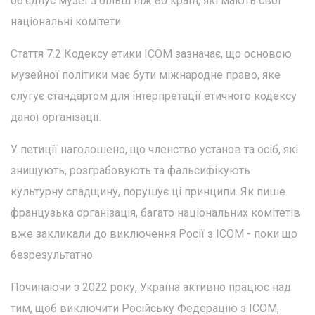
об'єднує музеї з більш ніж 80 країн, які мають свої
національні комітети.
Стаття 7.2 Кодексу етики ICOM зазначає, що основою
музейної політики має бути міжнародне право, яке
слугує стандартом для інтерпретації етичного кодексу
даної організації.
У петиції наголошено, що членство установ та осіб, які
знищують, розграбовують та фальсифікують
культурну спадщину, порушує ці принципи. Як пише
французька організація, багато національних комітетів
вже закликали до виключення Росії з ІСОМ - поки що
безрезультатно.
Починаючи з 2022 року, Україна активно працює над
тим, щоб виключити Російську Федерацію з ICOM,