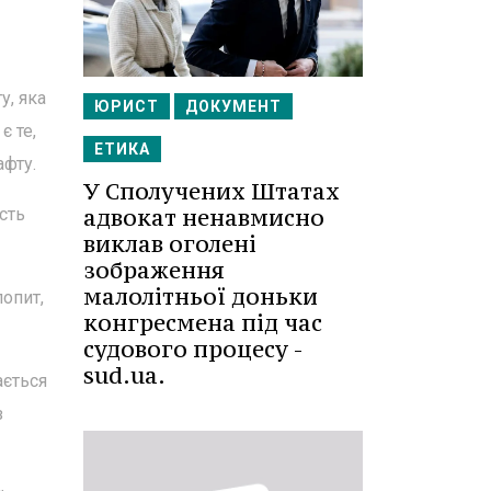
у, яка
ЮРИСТ
ДОКУМЕНТ
є те,
ЕТИКА
афту.
У Сполучених Штатах
адвокат ненавмисно
сть
виклав оголені
зображення
малолітньої доньки
опит,
конгресмена під час
судового процесу -
sud.ua.
ається
з