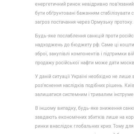
енергетичний ринок невідривно пов'язаний 
бути обґрунтовані бажанням стабілізувати с
загроз постачання через Ормузьку протоку. 
Будь-яке послаблення санкцій проти росій
надходжень до бюджету рф. Саме ці кошти
зброї, закупівлі компонентів і підтримки 
продажу російської нафти може дати москв
У даній ситуації Україні необхідно не лише
роз’яснення наслідків подібних рішень. Киї
залишатися системним і тривалим інструмен
В іншому випадку, будь-яке зниження санкц
завдають економічних збитків лише на коро
ринки внаслідок глобальних криз. Тому для