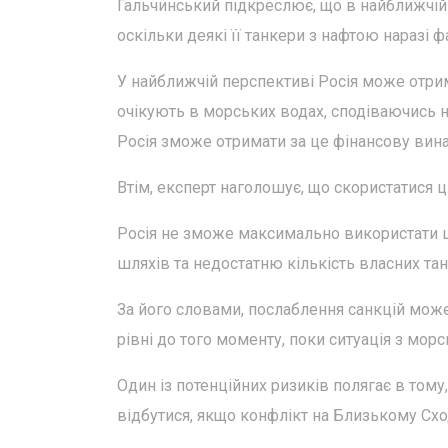
Гальчинський підкреслює, що в найближчій
оскільки деякі її танкери з нафтою наразі 
У найближчій перспективі Росія може отрима
очікують в морських водах, сподіваючись н
Росія зможе отримати за це фінансову вина
Втім, експерт наголошує, що скористатися 
Росія не зможе максимально використати ц
шляхів та недостатню кількість власних тан
За його словами, послаблення санкцій може
рівні до того моменту, поки ситуація з мор
Один із потенційних ризиків полягає в том
відбутися, якщо конфлікт на Близькому Схо