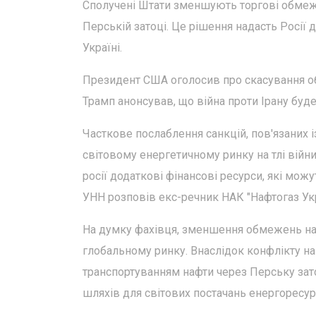
Сполучені Штати зменшують торгові обмеже
Перській затоці. Це рішення надасть Росії 
Україні.
Президент США оголосив про скасування об
Трамп анонсував, що війна проти Ірану б
Часткове послаблення санкцій, пов'язаних 
світовому енергетичному ринку на тлі війни
росії додаткові фінансові ресурси, які можу
УНН розповів екс-речник НАК "Нафтогаз Укра
На думку фахівця, зменшення обмежень на
глобальному ринку. Внаслідок конфлікту на 
транспортуванням нафти через Перську зато
шляхів для світових постачань енергоресур