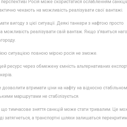
 перспективі Росія може скористатися ослабленням санкцій
фактично чекають на можливість реалізувати свої вантажі.
ти вигоду з цієї ситуації. Деякі танкери з нафтою просто
а можливість реалізувати свій вантаж. Якщо з'явиться наго
городу.
цією ситуацією повною мірою росія не зможе.
ей ресурс через обмежену ємність альтернативних експор
керів.
 дозволити втримати ціни на нафту на відносно стабільном
ськими маршрутами не стабілізується.
у, що тимчасове зняття санкцій може стати тривалим. Це м
ді затягнеться, а транспортні шляхи залишаться перекритим