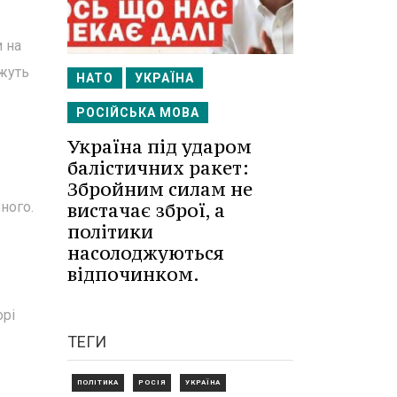
и на
ожуть
НАТО
УКРАЇНА
РОСІЙСЬКА МОВА
Україна під ударом
балістичних ракет:
Збройним силам не
вистачає зброї, а
ного.
політики
насолоджуються
відпочинком.
орі
ТЕГИ
ПОЛІТИКА
РОСІЯ
УКРАЇНА