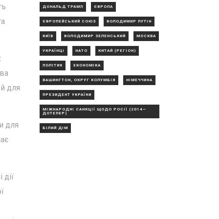
ть
ДОНАЛЬД ТРАМП
ЄВРОПА
та
ЄВРОПЕЙСЬКИЙ СОЮЗ
ВОЛОДИМИР ПУТІН
КИЇВ
ВОЛОДИМИР ЗЕЛЕНСЬКИЙ
МОСКВА
УКРАЇНЦІ
НАТО
КИТАЙ (РЕГІОН)
х
ПОЛІТИК
ЕКОНОМІКА
тва
ВАШИНГТОН, ОКРУГ КОЛУМБІЯ
НІМЕЧЧИНА
ей для
ПРЕЗИДЕНТ УКРАЇНИ
МІЖНАРОДНІ САНКЦІЇ ЩОДО РОСІЇ (2014—
ДОТЕПЕР)
и для
БІЛИЙ ДІМ
має
 дії
ї