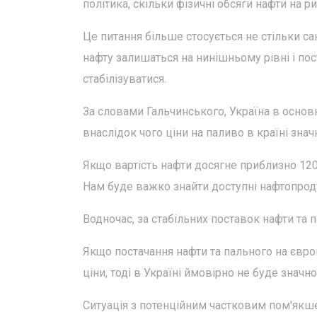
політика, скільки фізичні обсяги нафти на ри
Це питання більше стосується не стільки са
нафту залишаться на нинішньому рівні і пос
стабілізуватися.
За словами Гальчинського, Україна в основ
внаслідок чого ціни на паливо в країні зн
Якщо вартість нафти досягне приблизно 120 
Нам буде важко знайти доступні нафтопроду
Водночас, за стабільних поставок нафти та 
Якщо постачання нафти та пального на євр
ціни, тоді в Україні ймовірно не буде значн
Ситуація з потенційним частковим пом'якше