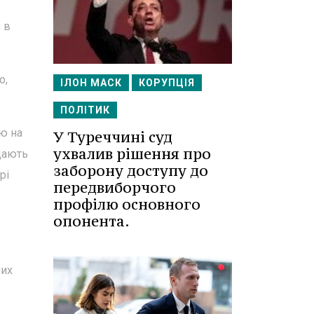
 в
о,
ІЛОН МАСК
КОРУПЦІЯ
ПОЛІТИК
ію на
У Туреччині суд
ухвалив рішення про
 дають
заборону доступу до
рі
передвиборчого
профілю основного
опонента.
них