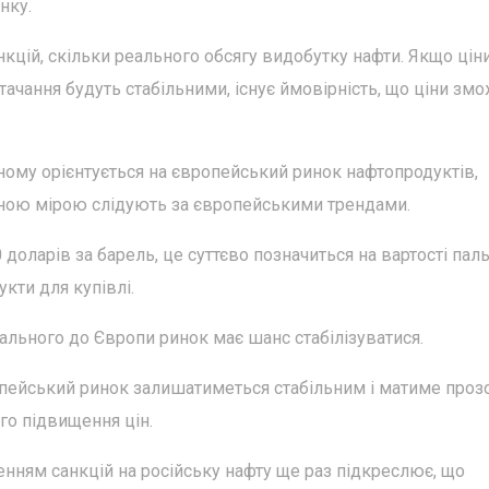
нку.
нкцій, скільки реального обсягу видобутку нафти. Якщо цін
тачання будуть стабільними, існує ймовірність, що ціни зм
ному орієнтується на європейський ринок нафтопродуктів,
ачною мірою слідують за європейськими трендами.
доларів за барель, це суттєво позначиться на вартості паль
кти для купівлі.
пального до Європи ринок має шанс стабілізуватися.
опейський ринок залишатиметься стабільним і матиме проз
ого підвищення цін.
нням санкцій на російську нафту ще раз підкреслює, що