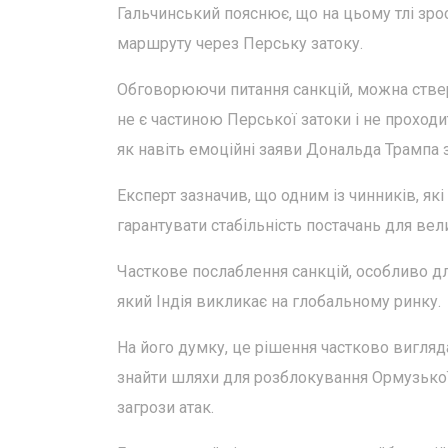
Гальчинський пояснює, що на цьому тлі зрос
маршруту через Перську затоку.
Обговорюючи питання санкцій, можна ствер
не є частиною Перської затоки і не проходи
як навіть емоційні заяви Дональда Трампа 
Експерт зазначив, що одним із чинників, як
гарантувати стабільність постачань для вел
Часткове послаблення санкцій, особливо дл
який Індія викликає на глобальному ринку.
На його думку, це рішення частково вигляд
знайти шляхи для розблокування Ормузької
загрози атак.