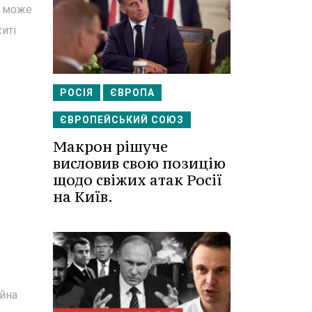
т може
иті
РОСІЯ
ЄВРОПА
ЄВРОПЕЙСЬКИЙ СОЮЗ
Макрон рішуче
висловив свою позицію
щодо свіжих атак Росії
на Київ.
ійна