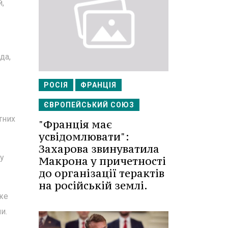
,
да,
РОСІЯ
ФРАНЦІЯ
ЄВРОПЕЙСЬКИЙ СОЮЗ
тних
"Франція має
усвідомлювати":
Захарова звинуватила
у
Макрона у причетності
до організації терактів
на російській землі.
оже
и.