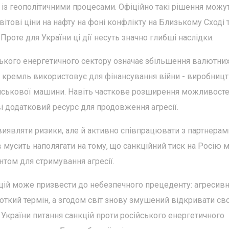
із геополітичними процесами. Офіційно такі рішення можу
вітові ціни на нафту на фоні конфлікту на Близькому Сході 
Проте для України ці дії несуть значно глибші наслідки.
ського енергетичного сектору означає збільшення валютни
 кремль використовує для фінансування війни - виробниц
військової машини. Навіть часткове розширення можливост
і додатковий ресурс для продовження агресії.
 виявляти ризики, але й активно співпрацювати з партнерам
в мусить наполягати на тому, що санкційний тиск на Росію 
том для стримування агресії.
ій може призвести до небезпечного прецеденту: агресивні
ткий термін, а згодом світ знову змушений відкривати сво
 України питання санкцій проти російського енергетичного