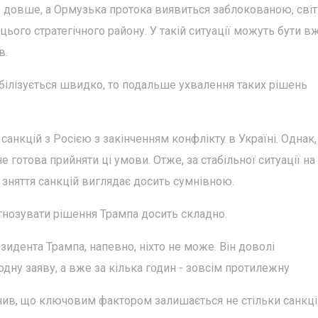
е довше, а Ормузька протока виявиться заблокованою, сві
ого стратегічного району. У такій ситуації можуть бути вж
в.
абілізується швидко, то подальше ухвалення таких рішень
анкцій з Росією з закінченням конфлікту в Україні. Однак,
не готова прийняти ці умови. Отже, за стабільної ситуації на
зняття санкцій виглядає досить сумнівною.
нозувати рішення Трампа досить складно.
идента Трампа, напевно, ніхто не може. Він доволі
дну заяву, а вже за кілька годин - зовсім протилежну
ачив, що ключовим фактором залишається не стільки санкц