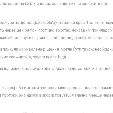
тає попит на нафту з інших регіонів, яка не залежить від
джувати, що це цілком обґрунтований крок. Попит на нафт
ть через цей регіон, постійно зростає. Яскравим прикладом 
змогли вплинути на ринок, призвівши до зниження цін на н
і вплинули на ухвалене рішення, могла бути також необхідні
иких споживачів, зокрема для Індії.
я індійських постачальників, може задовольнити значний п
ає як спроба виграти час, поки міжнародна спільнота намаг
 протоки, яка наразі використовується значно менше чере