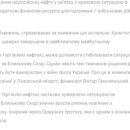
ння на російську нафту у зв'язку з кризовою ситуацією в
додаткові фінансові ресурси для підтримки її військових дій
межень, спрямованих на зниження цін на пальне. Крім тог
уде швидко завершена в найближчому майбутньому.
із торгівлею нафтою, може допомогти стабілізувати ситуац
 на Близькому Сході. Однак навіть такі тимчасові рішення
ть бути використані у війні проти України. Про це в комента
їни" у Львівській області, фінансист Віктор Гальчинський.
 торгівлю нафтою частково зумовлено ситуацією на
Близькому Сході значно зросли ризики, пов'язані з
ку, зокрема через Ормузьку протоку, яка є одним з основ
сів.