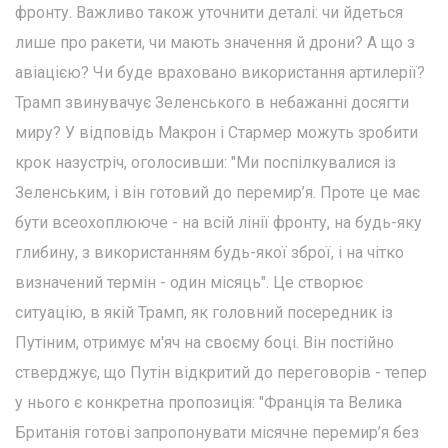
фронту. Важливо також уточнити деталі: чи йдеться
лише про ракети, чи мають значення й дрони? А що з
авіацією? Чи буде враховано використання артилерії?
Трамп звинувачує Зеленського в небажанні досягти
миру? У відповідь Макрон і Стармер можуть зробити
крок назустріч, оголосивши: "Ми поспілкувалися із
Зеленським, і він готовий до перемир’я. Проте це має
бути всеохоплююче - на всій лінії фронту, на будь-яку
глибину, з використанням будь-якої зброї, і на чітко
визначений термін - один місяць". Це створює
ситуацію, в якій Трамп, як головний посередник із
Путіним, отримує м'яч на своєму боці. Він постійно
стверджує, що Путін відкритий до переговорів - тепер
у нього є конкретна пропозиція: "Франція та Велика
Британія готові запропонувати місячне перемир’я без