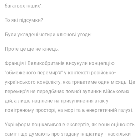
багатьох інших".
То які підсумки?
Були укладені чотири ключові угоди:
Проте це ще не кінець.
Франція і Великобританія висунули концепцію
"обмеженого перемир'я" у контексті російсько-
українського конфлікту, яка триватиме один місяць. Це
перемир'я не передбачає повної зупинки військових
дій, а лише націлене на призупинення атак у
повітряному просторі, на морі та в енергетичній галузі.
Укрінформ поцікавився в експертів, як вони оцінюють
саміт і що думають про згадану ініціативу - наскільки