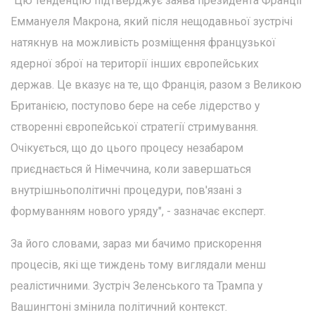
"Цю тенденцію підтверджує заява президента Франції
Еммануеля Макрона, який після нещодавньої зустрічі
натякнув на можливість розміщення французької
ядерної зброї на території інших європейських
держав. Це вказує на те, що Франція, разом з Великою
Британією, поступово бере на себе лідерство у
створенні європейської стратегії стримування.
Очікується, що до цього процесу незабаром
приєднається й Німеччина, коли завершаться
внутрішньополітичні процедури, пов'язані з
формуванням нового уряду", - зазначає експерт.
За його словами, зараз ми бачимо прискорення
процесів, які ще тиждень тому виглядали менш
реалістичними. Зустріч Зеленського та Трампа у
Вашингтоні змінила політичний контекст.