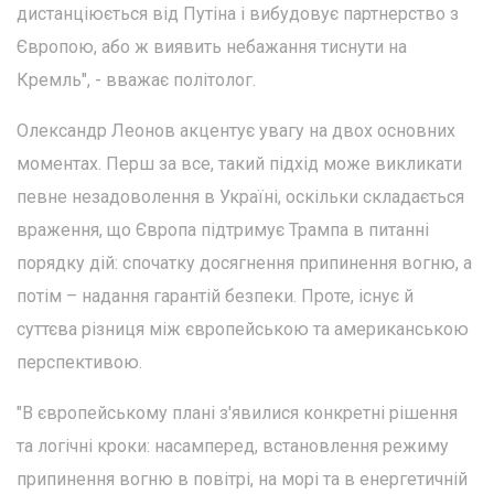
дистанціюється від Путіна і вибудовує партнерство з
Європою, або ж виявить небажання тиснути на
Кремль", - вважає політолог.
Олександр Леонов акцентує увагу на двох основних
моментах. Перш за все, такий підхід може викликати
певне незадоволення в Україні, оскільки складається
враження, що Європа підтримує Трампа в питанні
порядку дій: спочатку досягнення припинення вогню, а
потім – надання гарантій безпеки. Проте, існує й
суттєва різниця між європейською та американською
перспективою.
"В європейському плані з'явилися конкретні рішення
та логічні кроки: насамперед, встановлення режиму
припинення вогню в повітрі, на морі та в енергетичній