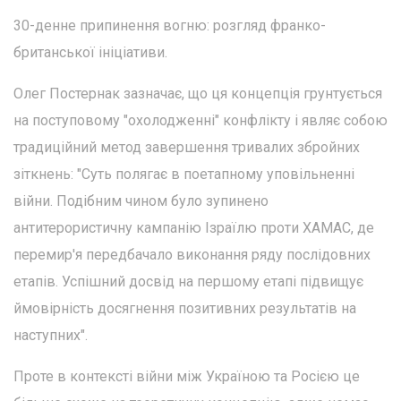
30-денне припинення вогню: розгляд франко-
британської ініціативи.
Олег Постернак зазначає, що ця концепція грунтується
на поступовому "охолодженні" конфлікту і являє собою
традиційний метод завершення тривалих збройних
зіткнень: "Суть полягає в поетапному уповільненні
війни. Подібним чином було зупинено
антитерористичну кампанію Ізраїлю проти ХАМАС, де
перемир'я передбачало виконання ряду послідовних
етапів. Успішний досвід на першому етапі підвищує
ймовірність досягнення позитивних результатів на
наступних".
Проте в контексті війни між Україною та Росією це