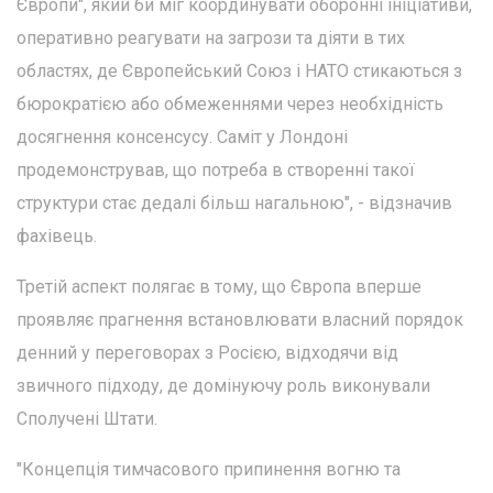
Європи", який би міг координувати оборонні ініціативи,
оперативно реагувати на загрози та діяти в тих
областях, де Європейський Союз і НАТО стикаються з
бюрократією або обмеженнями через необхідність
досягнення консенсусу. Саміт у Лондоні
продемонстрував, що потреба в створенні такої
структури стає дедалі більш нагальною", - відзначив
фахівець.
Третій аспект полягає в тому, що Європа вперше
проявляє прагнення встановлювати власний порядок
денний у переговорах з Росією, відходячи від
звичного підходу, де домінуючу роль виконували
Сполучені Штати.
"Концепція тимчасового припинення вогню та