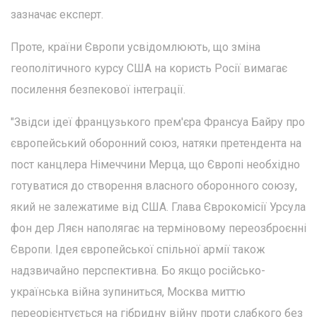
зазначає експерт.
Проте, країни Європи усвідомлюють, що зміна
геополітичного курсу США на користь Росії вимагає
посилення безпекової інтеграції.
"Звідси ідеї французького прем'єра Франсуа Байру про
європейський оборонний союз, натяки претендента на
пост канцлера Німеччини Мерца, що Європі необхідно
готуватися до створення власного оборонного союзу,
який не залежатиме від США. Глава Єврокомісії Урсула
фон дер Ляєн наполягає на терміновому переозброєнні
Європи. Ідея європейської спільної армії також
надзвичайно перспективна. Бо якщо російсько-
українська війна зупиниться, Москва миттю
переорієнтується на гібридну війну проти слабкого без