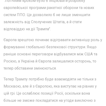
"Логічним кроком було б ініціювати розробку
європейської програми ракетної оборони та нових
систем ППО. Це дозволило б не лише зменшити
залежність від Сполучених Штатів, а й стати
відповіддю на дії Трампа".
Європа зрештою починає відігравати активнішу роль у
формуванні глобальної безпекової структури. Якщо
раніше основні переговори відбувалися між США та
Росією, а Україна й Європа залишалися осторонь, то
тепер обставини змінюються.
Тепер Трампу потрібно буде взаємодіяти не тільки з
Москвою, але й з Європою, яка виступає на рівних у
цій грі. Це ослаблює позиції Росії, оскільки вона
більше не зможе покладатися на угоди виключно з