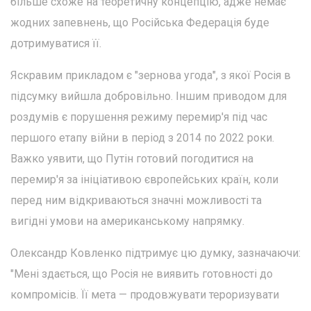
більше схоже на теоретичну концепцію, адже немає
жодних запевнень, що Російська Федерація буде
дотримуватися її.
Яскравим прикладом є "зернова угода", з якої Росія в
підсумку вийшла добровільно. Іншим приводом для
роздумів є порушення режиму перемир'я під час
першого етапу війни в період з 2014 по 2022 роки.
Важко уявити, що Путін готовий погодитися на
перемир'я за ініціативою європейських країн, коли
перед ним відкриваються значні можливості та
вигідні умови на американському напрямку.
Олександр Ковленко підтримує цю думку, зазначаючи:
"Мені здається, що Росія не виявить готовності до
компромісів. Її мета — продовжувати тероризувати