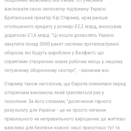
оборонних можливостей Києва. Усі учасники
висловили свою непохитну підтримку Україні.
Британський прем'єр Кір Стармер, крім раніше
оголошеного кредиту у розмірі £2,2 млрд, анонсував
додаткові £1,6 млрд. "Ці кошти дозволять Україні
закупити понад 5000 ракет системи протиповітряної
оборони, які будуть вироблені у Белфасті, що
сприятиме створенню нових робочих місць у нашому
потужному оборонному секторі", - зазначив він.
Стармер також наголосив, що Європа опинилася перед
історичним викликом, який трапляється раз у
покоління. За його словами, "досягнення гарного
результату для України - це не просто питання
правильного чи неправильного вирішення; це життєво
важливо для безпеки кожної нації присутньої тут та