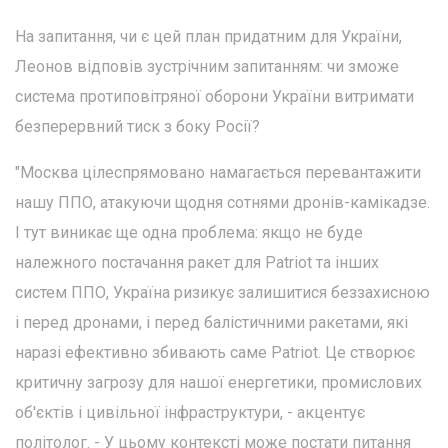
На запитання, чи є цей план придатним для України,
Леонов відповів зустрічним запитанням: чи зможе
система протиповітряної оборони України витримати
безперервний тиск з боку Росії?
"Москва цілеспрямовано намагається перевантажити
нашу ППО, атакуючи щодня сотнями дронів-камікадзе.
І тут виникає ще одна проблема: якщо не буде
належного постачання ракет для Patriot та інших
систем ППО, Україна ризикує залишитися беззахисною
і перед дронами, і перед балістичними ракетами, які
наразі ефективно збивають саме Patriot. Це створює
критичну загрозу для нашої енергетики, промислових
об'єктів і цивільної інфраструктури, - акцентує
політолог. - У цьому контексті може постати питання