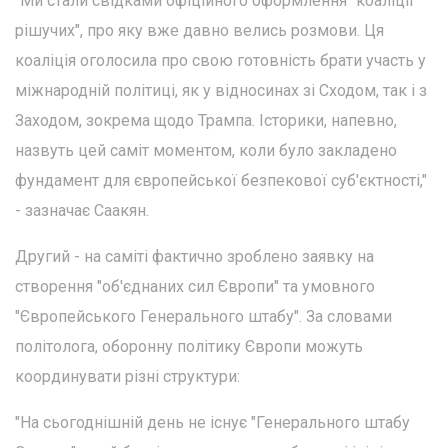
"Ми стали свідками офіційного оформлення "коаліції
рішучих", про яку вже давно велись розмови. Ця
коаліція оголосила про свою готовність брати участь у
міжнародній політиці, як у відносинах зі Сходом, так і з
Заходом, зокрема щодо Трампа. Історики, напевно,
назвуть цей саміт моментом, коли було закладено
фундамент для європейської безпекової суб'єктності,"
- зазначає Саакян.
Другий - на саміті фактично зроблено заявку на
створення "об'єднаних сил Європи" та умовного
"Європейського Генерального штабу". За словами
політолога, оборонну політику Європи можуть
координувати різні структури:
"На сьогоднішній день не існує "Генерального штабу