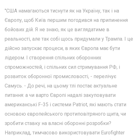
"США намагаються тиснути як на Україну, так і на
Європу, щоб Київ першим погодився на припинення
бойових дій. Я не знаю, як це виглядатиме в
реальності, але так собі щось придумали у Трампа. І це
дійсно запускає процеси, в яких Європа має бути
лідером. І створення спільних оборонних
спроможностей, і спільних сил стримування РФ, і
розвиток оборонної промисловості, - перелічує
Самусь. - До речі, на цьому тлі постає актуальне
питання: а чи варто Європі надалі закуповувати
американські F-35 і системи Patriot, які мають стати
основою європейського протиповітряного щита, чи
зробити ставку на власні оборонні розробки?
Наприклад, тимчасово використовувати Eurofighter