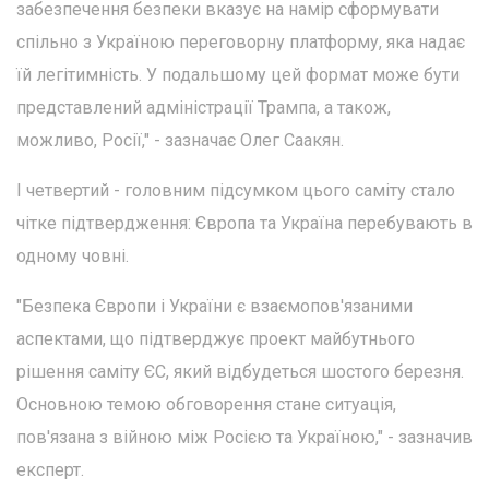
забезпечення безпеки вказує на намір сформувати
спільно з Україною переговорну платформу, яка надає
їй легітимність. У подальшому цей формат може бути
представлений адміністрації Трампа, а також,
можливо, Росії," - зазначає Олег Саакян.
І четвертий - головним підсумком цього саміту стало
чітке підтвердження: Європа та Україна перебувають в
одному човні.
"Безпека Європи і України є взаємопов'язаними
аспектами, що підтверджує проект майбутнього
рішення саміту ЄС, який відбудеться шостого березня.
Основною темою обговорення стане ситуація,
пов'язана з війною між Росією та Україною," - зазначив
експерт.