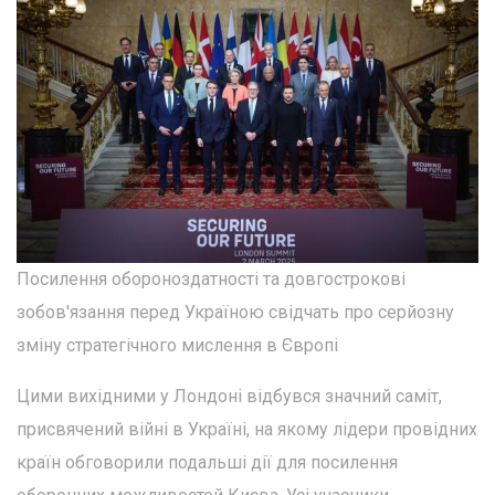
Посилення обороноздатності та довгострокові
зобов'язання перед Україною свідчать про серйозну
зміну стратегічного мислення в Європі
Цими вихідними у Лондоні відбувся значний саміт,
присвячений війні в Україні, на якому лідери провідних
країн обговорили подальші дії для посилення