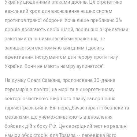
Україну щоденними атаками дронів. Це стратегічно
важливий крок для виснаження наших систем
протиповітряної оборони. Хоча лише приблизно 3%
дронів досягають своїх цілей, порівняно з крилатими
ракетами та іншими засобами ураження, це
залишається економічно вигідним і досить
ефективним інструментом для терору проти тилу
України. Вони не мають наміру зупинятися".
На думку Олега Саакяна, пропоноване 30-денне
перемир'я в повітрі, на морі та в енергетичному
секторі є частиною ширшого плану завершення
гарячої фази війни. Він передбачає гарантії безпеки та
механізми, що унеможливлюють відновлення
бойових дій з боку РФ. Це своєрідний тест на реальні
наміри обох сторін: для Трампа -- перевірка його