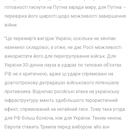
готовності тиснути на Путіна заради миру, для Путіна --
перевірка його щирості щодо можливості завершення
війни.
"Це перемир'я вигідне Україні, оскільки не зачіпає
наземної складової, а отже, не дає Росії можливості
використати його для перегрупування військ. Для
України 30-денна пауза в ударах по тилових об'єктах
РФ не є критичною, адже ці удари спрямовані на
довгострокову деградацію військового потенціалу
противника. Водночас російські атаки на українську
інфраструктуру мають здебільшого терористичний
ефект, спрямований на негайний тиск. Тому така угода
для РФ більш болюча, ніж для України. Таким чином,
Європа ставить Трампа перед вибором: або він