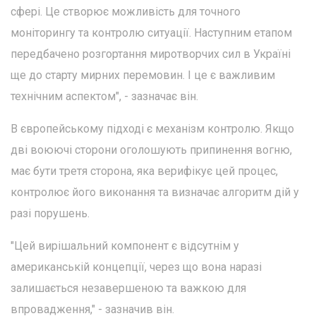
сфері. Це створює можливість для точного
моніторингу та контролю ситуації. Наступним етапом
передбачено розгортання миротворчих сил в Україні
ще до старту мирних перемовин. І це є важливим
технічним аспектом", - зазначає він.
В європейському підході є механізм контролю. Якщо
дві воюючі сторони оголошують припинення вогню,
має бути третя сторона, яка верифікує цей процес,
контролює його виконання та визначає алгоритм дій у
разі порушень.
"Цей вирішальний компонент є відсутнім у
американській концепції, через що вона наразі
залишається незавершеною та важкою для
впровадження," - зазначив він.