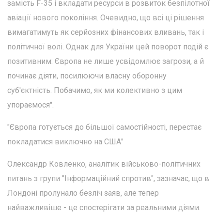
замість F-35 і вкладати ресурси в розвиток безпілотної
авіації нового покоління. Очевидно, що всі ці рішення
вимагатимуть як серйозних фінансових вливань, так і
політичної волі. Однак для України цей поворот подій є
позитивним: Європа не лише усвідомлює загрози, а й
починає діяти, посилюючи власну оборонну
суб'єктність. Побачимо, як ми колективно з цим
упораємося".
"Європа готується до більшої самостійності, перестає
покладатися виключно на США"
Олександр Ковленко, аналітик військово-політичних
питань з групи "Інформаційний спротив", зазначає, що в
Лондоні пролунало безліч заяв, але тепер
найважливіше - це спостерігати за реальними діями.