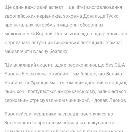
Ще один важливий аспект – це чіткі висловлювання
європейських керівників, зокрема Дональда Туска,
про нагальну потребу у зміцненні оборонних
можливостей Європи. Польський лідер підкреслив, що
Європа має потужний військовий потенціал і в змозі
забезпечити власну безпеку.
"Це важливий акцент, адже переконання, що без США
Європа беззахисна, є хибним. Тим більше, що Велика
Британія та Франція мають власний ядерний потенціал,
який, хоч і поступається американському, залишається
серйозним стримувальним чинником", - додав Леонов.
Європейські керівники насправді звернулися до
Зеленського з проханням посилити спілкування з
Трампом та поновити обговорення питань військової