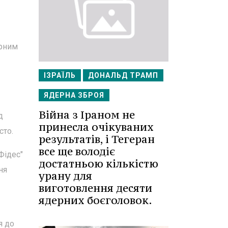
арним
ІЗРАЇЛЬ
ДОНАЛЬД ТРАМП
ЯДЕРНА ЗБРОЯ
Війна з Іраном не
д
принесла очікуваних
сто.
результатів, і Тегеран
все ще володіє
Фідес"
достатньою кількістю
ня
урану для
виготовлення десяти
ядерних боєголовок.
я до