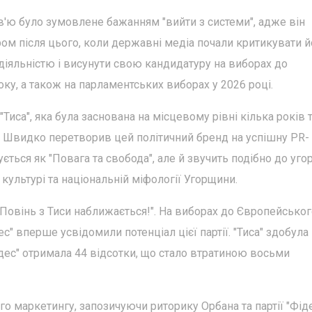
в'ю було зумовлене бажанням "вийти з системи", адже він
ом після цього, коли державні медіа почали критикувати й
діяльністю і висунути свою кандидатуру на виборах до
ку, а також на парламентських виборах у 2026 році.
"Тиса", яка була заснована на місцевому рівні кілька років 
. Швидко перетворив цей політичний бренд на успішну PR-
ється як "Повага та свобода", але й звучить подібно до уго
 культурі та національній міфології Угорщини.
 "Повінь з Тиси наближається!". На виборах до Європейсько
с" вперше усвідомили потенціал цієї партії. "Тиса" здобула
Фідес" отримала 44 відсотки, що стало втратиною восьми
о маркетингу, запозичуючи риторику Орбана та партії "Фіде