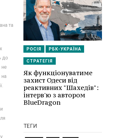
ана та
х
РОСІЯ
РБК-УКРАЇНА
ь до
СТРАТЕГІЯ
 не
Як функціонуватиме
 на
захист Одеси від
ї.
реактивних "Шахедів":
інтерв'ю з автором
BlueDragon
чи
сля
ТЕГИ
ну