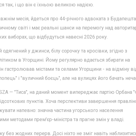
 так, і що він є їхньою великою надією.
вжнім месія, йдеться про 44-річного адвоката з Будапешта
тичному світі і має реальні шанси на перемогу над авторит
х виборах, що відбудуться навесні 2026 року.
 одягнений у джинси, білу сорочку та кросівки, згідно з
літиком в Угорщині. Йому регулярно вдається збирати на
ін гастролював містами та селами Угорщини - на відміну ві
лопець" і "вуличний боєць", але на вулицях його бачать неча
ISZA — "Тиса", на даний момент випереджає партію Орбана "
відсоткових пунктів. Хоча перспективи завершення правлін
жувати напевно: значна частина угорського населення
и методами прем'єр-міністра та прагне змін у владі.
у без жодних перерв. Досі ніхто не зміг навіть наблизитис