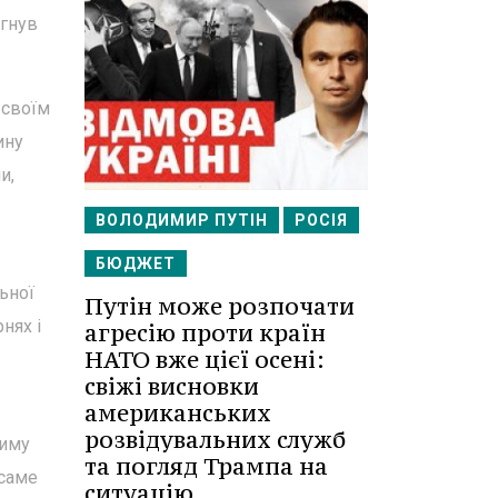
ягнув
 своїм
ину
и,
ВОЛОДИМИР ПУТІН
РОСІЯ
БЮДЖЕТ
ьної
Путін може розпочати
нях і
агресію проти країн
НАТО вже цієї осені:
свіжі висновки
американських
розвідувальних служб
жиму
та погляд Трампа на
 саме
ситуацію.