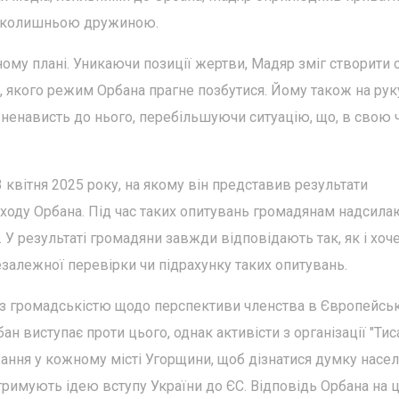
ю колишньою дружиною.
ому плані. Уникаючи позиції жертви, Мадяр зміг створити 
, якого режим Орбана прагне позбутися. Йому також на руку
ненависть до нього, перебільшуючи ситуацію, що, в свою ч
.
 квітня 2025 року, на якому він представив результати
находу Орбана. Під час таких опитувань громадянам надсила
 У результаті громадяни завжди відповідають так, як і хоч
залежної перевірки чи підрахунку таких опитувань.
ї" з громадськістю щодо перспективи членства в Європейсь
н виступає проти цього, однак активісти з організації "Тис
ання у кожному місті Угорщини, щоб дізнатися думку насе
дтримують ідею вступу України до ЄС. Відповідь Орбана на 