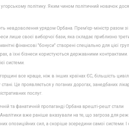
я угорському політику. Яким чином політичний новачок дос
ь невдоволення урядом Орбана. Прем'єр-міністр разом зі
си лише своєї виборчої бази, яка складає приблизно трет
манітні фінансові "бонуси" створені спеціально для цієї груп
ах, а їхні бізнеси користуються державними контрактами.
єї системи.
орщині все краще, ніж в інших країнах ЄС, більшість цивіл
тані. Це проявляється у поганих дорогах, занедбаних лікар
істративних послуг.
ичній та фанатичній пропаганді Орбана врешті-решт стали
Аналітики вже раніше вказували на те, що загроза для ре
ьних опозиційних сил, а скоріше зсередини самої системи. І