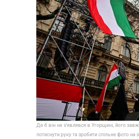
Де б він не з'являвся в Угорщині, його зав
потиснути руку та зробити спільне фото на 