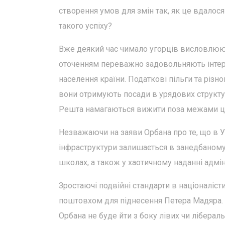
створення умов для змін так, як це вдалос
такого успіху?
Вже деякий час чимало угорців висловлюют
оточенням переважно задовольняють інтере
населення країни. Податкові пільги та різно
вони отримують посади в урядових структур
Решта намагаються вижити поза межами ці
Незважаючи на заяви Орбана про те, що в Уг
інфраструктури залишається в занедбаному с
школах, а також у хаотичному наданні адмін
Зростаючі подвійні стандарти в націоналіст
поштовхом для піднесення Петера Мадяра. 
Орбана не буде йти з боку лівих чи ліберал