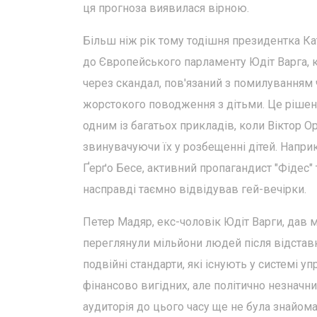
ця прогноза виявилася вірною.
Більш ніж рік тому тодішня президентка Кат
до Європейського парламенту Юдіт Варга, к
через скандал, пов'язаний з помилуванням 
жорстокого поводження з дітьми. Це рішен
одним із багатьох прикладів, коли Віктор Ор
звинувачуючи їх у розбещенні дітей. Напри
Ґерґо Бесе, активний пропагандист "Фідес"
насправді таємно відвідував гей-вечірки.
Петер Мадяр, екс-чоловік Юдіт Варги, дав 
переглянули мільйони людей після відставки
подвійні стандарти, які існують у системі 
фінансово вигідних, але політично незначн
аудиторія до цього часу ще не була знайома