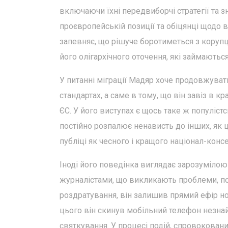
включаючи їхні передвиборчі стратегії та з
проєвропейській позиції та обіцянці щодо 
запевняє, що рішуче боротиметься з коруп
його олігархічного оточення, які займають
У питанні міграції Мадяр хоче продовжувати
стандартах, а саме в тому, що він завіз в к
ЄС. У його виступах є щось таке ж популістс
постійно розпалює ненависть до інших, як 
публіці як чесного і кращого націонал-консе
Іноді його поведінка виглядає зарозумілою
журналістами, що викликають проблеми, под
роздратування, він залишив прямий ефір но
цього він скинув мобільний телефон незнайо
святкування. У процесі подій, спровокова