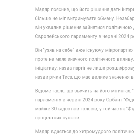
Мадяр пояснив, що його рішення дати інтер
більше не міг витримувати обману. Незабар
він ухвалив рішення зайнятися політичною 
Європейського парламенту в червні 2024 ро
Він "узяв на себе" вже існуючу мікропартію 
проте не мала значного політичного впливу
ініціативу: назва партії не лише розшифрову
назви річки Тиса, що має велике значення в
Відоме гасло, що звучить на його мітингах:
парламенту в червні 2024 року Орбан і "Фіде
майже 30 відсотків голосів, у той час як "
процентних пунктів.
Мадяр вдається до хитромудрого політичног