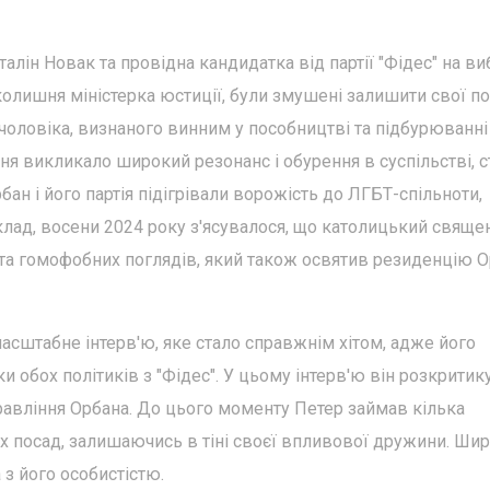
алін Новак та провідна кандидатка від партії "Фідес" на в
олишня міністерка юстиції, були змушені залишити свої п
чоловіка, визнаного винним у пособництві та підбурюванні
ня викликало широкий резонанс і обурення в суспільстві, 
бан і його партія підігрівали ворожість до ЛГБТ-спільноти,
клад, восени 2024 року з'ясувалося, що католицький свяще
 та гомофобних поглядів, який також освятив резиденцію О
масштабне інтерв'ю, яке стало справжнім хітом, адже його
 обох політиків з "Фідес". У цьому інтерв'ю він розкритик
управління Орбана. До цього моменту Петер займав кілька
их посад, залишаючись в тіні своєї впливової дружини. Ши
 з його особистістю.