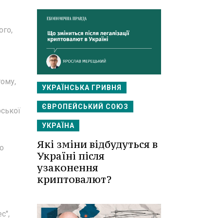
ого,
тому,
УКРАЇНСЬКА ГРИВНЯ
ЄВРОПЕЙСЬКИЙ СОЮЗ
рської
УКРАЇНА
Які зміни відбудуться в
го
Україні після
узаконення
криптовалют?
с",