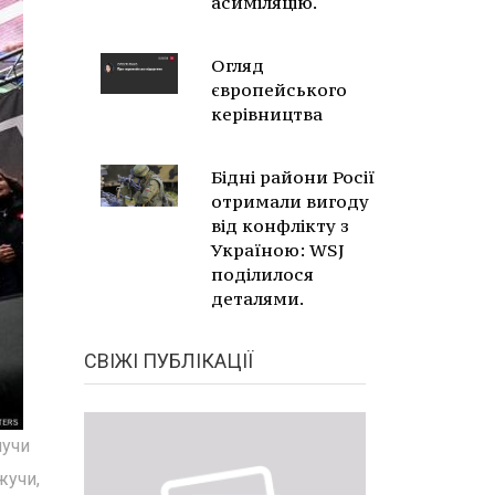
асиміляцію.
Огляд
європейського
керівництва
Бідні райони Росії
отримали вигоду
від конфлікту з
Україною: WSJ
поділилося
деталями.
СВІЖІ ПУБЛІКАЦІЇ
нучи
жучи,