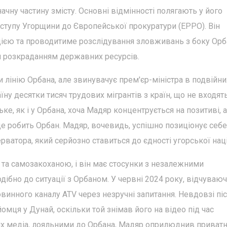
начну частину змісту. Основні відмінності полягають у його
вступу Угорщини до Європейської прокуратури (EPPO). Він
цією та проводитиме розслідування зловживань з боку Орб
ся розкраданням державних ресурсів.
 лінію Орбана, але звинувачує прем'єр-міністра в подвійни
раїну десятки тисяч трудових мігрантів з країн, що не входят
ьке, як і у Орбана, хоча Мадяр концентрується на позитиві, а
це робить Орбан. Мадяр, вочевидь, успішно позиціонує себе
рватора, який серйозно ставиться до єдності угорської наці
 та самозакоханою, і він має стосунки з незалежними
ібно до ситуації з Орбаном. У червні 2024 року, відчуваю
винного каналу ATV через незручні запитання. Невдовзі пі
мця у Дунай, оскільки той знімав його на відео під час
них медіа, лояльними до Орбана, Мадяр оприлюднив приват