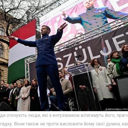
жди оточують люди, які з ентузіазмом вітатимуть його, праг
згадку. Вони також не проти висловити йому свої думки, ка