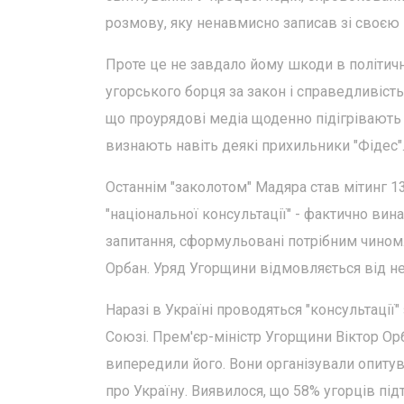
розмову, яку ненавмисно записав зі своє
Проте це не завдало йому шкоди в політичн
угорського борця за закон і справедливість
що проурядові медіа щоденно підігрівають 
визнають навіть деякі прихильники "Фідес"
Останнім "заколотом" Мадяра став мітинг 13
"національної консультації" - фактично ви
запитання, сформульовані потрібним чином.
Орбан. Уряд Угорщини відмовляється від не
Наразі в Україні проводяться "консультаці
Союзі. Прем'єр-міністр Угорщини Віктор Орба
випередили його. Вони організували опитув
про Україну. Виявилося, що 58% угорців пі