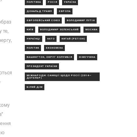
ПОЛІТИКА
РОСІЯ
УКРАЇНА
ДОНАЛЬД ТРАМП
ЄВРОПА
образ
ЄВРОПЕЙСЬКИЙ СОЮЗ
ВОЛОДИМИР ПУТІН
 те,
КИЇВ
ВОЛОДИМИР ЗЕЛЕНСЬКИЙ
МОСКВА
ергу,
УКРАЇНЦІ
НАТО
КИТАЙ (РЕГІОН)
ПОЛІТИК
ЕКОНОМІКА
ВАШИНГТОН, ОКРУГ КОЛУМБІЯ
НІМЕЧЧИНА
ПРЕЗИДЕНТ УКРАЇНИ
ються
МІЖНАРОДНІ САНКЦІЇ ЩОДО РОСІЇ (2014—
ДОТЕПЕР)
е
БІЛИЙ ДІМ
кому
а"
лення
цю