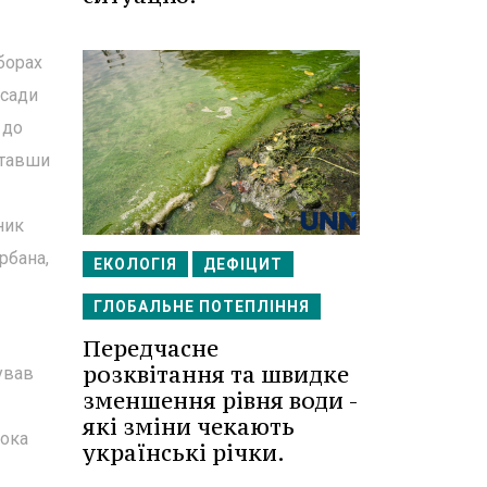
иборах
осади
 до
ставши
ник
рбана,
ЕКОЛОГІЯ
ДЕФІЦИТ
ГЛОБАЛЬНЕ ПОТЕПЛІННЯ
Передчасне
розквітання та швидке
ував
зменшення рівня води -
які зміни чекають
рока
українські річки.