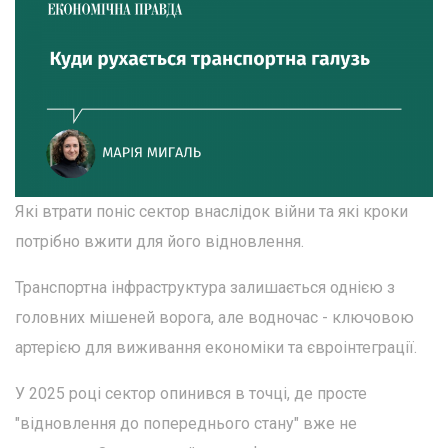
Які втрати поніс сектор внаслідок війни та які кроки
потрібно вжити для його відновлення.
Транспортна інфраструктура залишається однією з
головних мішеней ворога, але водночас - ключовою
артерією для виживання економіки та євроінтеграції.
У 2025 році сектор опинився в точці, де просте
"відновлення до попереднього стану" вже не