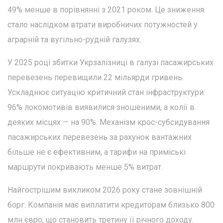
49% менше в порівнянні з 2021 роком. Це зниження
стало наслідком втрати виробничих потужностей у
аграрній та вугільно-рудній галузях.
У 2025 році збитки Укрзалізниці в галузі пасажирських
перевезень перевищили 22 мільярди гривень.
Ускладнює ситуацію критичний стан інфраструктури:
96% локомотивів виявилися зношеними, а колії в
деяких місцях — на 90%. Механізм крос-субсидування
пасажирських перевезень за рахунок вантажних
більше не є ефективним, а тарифи на приміські
маршрути покривають менше 5% витрат.
Найгострішим викликом 2026 року стане зовнішній
борг. Компанія має виплатити кредиторам близько 800
млн євро, що становить третину її річного доходу.