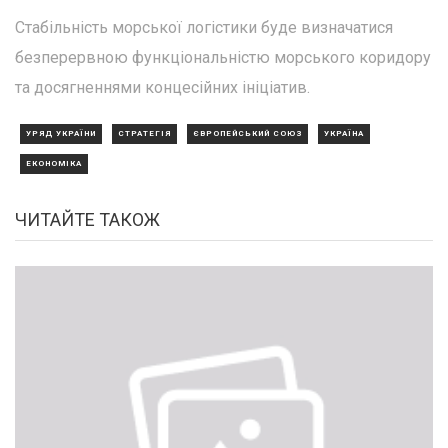
Стабільність морської логістики буде визначатися
безперервною функціональністю морського коридору
та досягненнями концесійних ініціатив.
УРЯД УКРАЇНИ
СТРАТЕГІЯ
ЄВРОПЕЙСЬКИЙ СОЮЗ
УКРАЇНА
ЕКОНОМІКА
ЧИТАЙТЕ ТАКОЖ