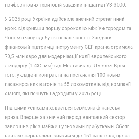
прифронтових територій завдяки ініціативі УЗ-3000.
У 2025 році Україна здійснила значний стратегічний
крок, відкривши першу євроколію між Ужгородом та
Чопом з часу здобуття незалежності. Завдяки
фінансовій підтримці інструменту CEF країна отримала
73,5 млн євро для модернізації колії європейського
стандарту (1 435 мм) від Мостиськ до Львова. Крім
того, укладені контракти на постачання 100 нових
пасажирських вагонів та 55 локомотивів від компанії
Alstom, які почнуть надходити у 2026 році.
Під цими успіхами ховається серйозна фінансова
криза. Вперше за значний період вантажний сектор
завершив рік з майже нульовими прибутками. Обсяг
вантажоперевезень знизився до 161 млн тонн, що на