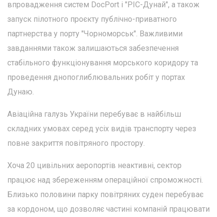
впровадження систем DocPort і "РІС-Дунай", а також
запуск пілотного проєкту публічно-приватного
партнерства у порту "Чорноморськ". Важливими
завданнями також залишаються забезпечення
стабільного функціонування морського коридору та
проведення днопоглиблювальних робіт у портах
Дунаю.
Авіаційна галузь України перебуває в найбільш
складних умовах серед усіх видів транспорту через
повне закриття повітряного простору.
Хоча 20 цивільних аеропортів неактивні, сектор
працює над збереженням операційної спроможності.
Близько половини парку повітряних суден перебуває
за кордоном, що дозволяє частині компаній працювати