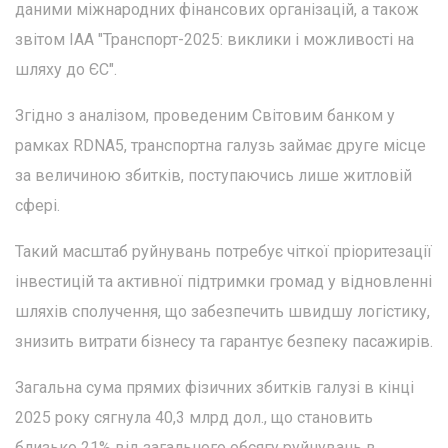
даними міжнародних фінансових організацій, а також
звітом ІАА "Транспорт-2025: виклики і можливості на
шляху до ЄС".
Згідно з аналізом, проведеним Світовим банком у
рамках RDNA5, транспортна галузь займає друге місце
за величиною збитків, поступаючись лише житловій
сфері.
Такий масштаб руйнувань потребує чіткої пріоритезації
інвестицій та активної підтримки громад у відновленні
шляхів сполучення, що забезпечить швидшу логістику,
знизить витрати бізнесу та гарантує безпеку пасажирів.
Загальна сума прямих фізичних збитків галузі в кінці
2025 року сягнула 40,3 млрд дол., що становить
близько 21% від загального обсягу руйнувань в