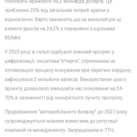
становить вражаючі 96,3 мільярда доларів. Це
приблизно 20% від загальних потреб країни у
відновленні. Варто зазначити, що за минулий рік ці
вимоги зросли на 24,2% у порівнянні з оцінками
RDNA4.
У 2025 році в галузі відбувся значний прогрес у
цифровізації: ініціатива "єЧерга", спрямована на
оптимізацію процесу очікування при перетині кордону,
зафіксувала 2 мільйони записів. Використання цього
проєкту дозволило зменшити час очікування на 24-
70% в залежності від конкретного пункту пропуску.
Продовження "автомобільного безвізу" до 2027 року
супроводжується новими вимогами до репутації
компаній та менеджменту. Запрацювала е-ТТН,