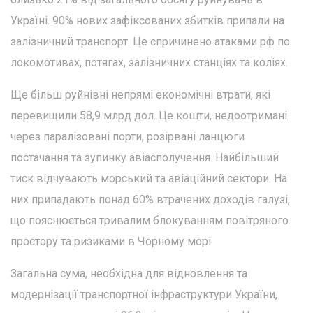
Україні. 90% нових зафіксованих збитків припали на
залізничний транспорт. Це спричинено атаками рф по
локомотивах, потягах, залізничних станціях та коліях.
Ще більш руйнівні непрямі економічні втрати, які
перевищили 58,9 млрд дол. Це кошти, недоотримані
через паралізовані порти, розірвані ланцюги
постачання та зупинку авіасполучення. Найбільший
тиск відчувають морський та авіаційний сектори. На
них припадають понад 60% втрачених доходів галузі,
що пояснюється тривалим блокуванням повітряного
простору та ризиками в Чорному морі.
Загальна сума, необхідна для відновлення та
модернізації транспортної інфраструктури України,