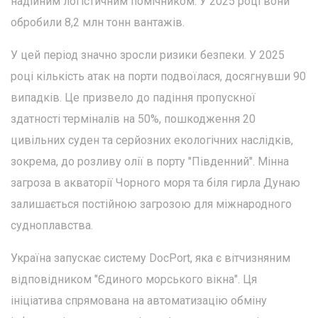
надійним логістичним помічником. У 2025 році вони
обробили 8,2 млн тонн вантажів.
У цей період значно зросли ризики безпеки. У 2025
році кількість атак на порти подвоїлася, досягнувши 90
випадків. Це призвело до падіння пропускної
здатності терміналів на 50%, пошкодження 20
цивільних суден та серйозних екологічних наслідків,
зокрема, до розливу олії в порту "Південний". Мінна
загроза в акваторії Чорного моря та біля гирла Дунаю
залишається постійною загрозою для міжнародного
судноплавства.
Україна запускає систему DocPort, яка є вітчизняним
відповідником "Єдиного морського вікна". Ця
ініціатива спрямована на автоматизацію обміну