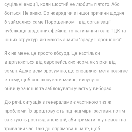
суцільні емоції, коли шостий не любить пʼятого. Або
боїться. Не знаю. Бо навряд чи з іншої причини щодня
б займалися саме Порошенком - від організації
публікації щоденних фейків, то нагинання голів ТЦК та
інших структур, які мають знайти "зраду Порошенка".
Як на мене, це просто абсурд. Це настільки
відрізняється від європейських норм, як зірки від
землі. Адже всім зрозуміло, що справжня мета полягає
в тому, щоб конфіскувати майно, висунути
обвинувачення та заблокувати участь у виборах.
До речі, ситуація з генералами є частиною тієї ж
проблеми. Їх арештовують під надмірні застави, потім
затягують розгляд апеляцій, аби тримати їх у неволі на
тривалий час. Такі дії спрямовані на те, щоб