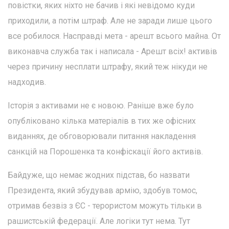
повістки, яких ніхто не бачив і які невідомо куди
приходили, а потім штраф. Але не заради лише цього
все робилося. Насправді мета - арешт всього майна. От
виконавча служба так і написала - Арешт всіх! активів
через причину несплати штрафу, який теж нікуди не
надходив.
Історія з активами не є новою. Раніше вже було
опубліковано кілька матеріалів в тих же офісних
виданнях, де обговорювали питання накладення
санкцій на Порошенка та конфіскації його активів.
Байдуже, що немає жодних підстав, бо назвати
Президента, який збудував армію, здобув томос,
отримав безвіз з ЄС - терористом можуть тільки в
рашистській федерації. Але логіки тут нема. Тут