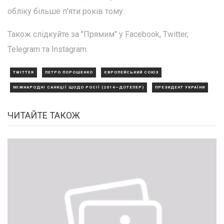
обліку більше п'яти років тому.
Також слідкуйте за "Прямим" у Facebook, Twitter,
Telegram та Instagram.
TWITTER
ПЕТРО ПОРОШЕНКО
ЄВРОПЕЙСЬКИЙ СОЮЗ
МІЖНАРОДНІ САНКЦІЇ ЩОДО РОСІЇ (2014—ДОТЕПЕР)
ПРЕЗИДЕНТ УКРАЇНИ
ЧИТАЙТЕ ТАКОЖ