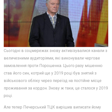
Сьогодні в соцмережах знову активізувалися канали з
величезними аудиторіями, які виконували чергове
замовлення проти Порошенка. Цього разу мішенню
став його син, котрий ще у 2019 році був знятий з
військового обліку через переїзд на постійне місце
проживання за кордон. Знову ж таки, це сталося у 2019
році.
Але тепер Печерський ТЦК вирішив виписати йому