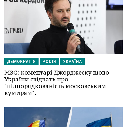
ДЕМОКРАТІЯ
РОСІЯ
УКРАЇНА
МЗС: коментарі Джорджеску щодо
України свідчать про
"підпорядкованість московським
кумирам".