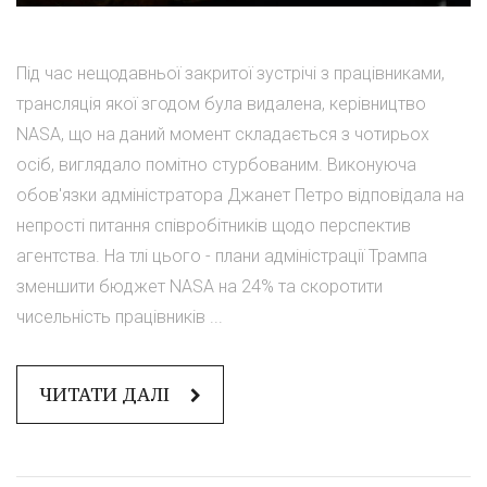
Під час нещодавньої закритої зустрічі з працівниками,
трансляція якої згодом була видалена, керівництво
NASA, що на даний момент складається з чотирьох
осіб, виглядало помітно стурбованим. Виконуюча
обов'язки адміністратора Джанет Петро відповідала на
непрості питання співробітників щодо перспектив
агентства. На тлі цього - плани адміністрації Трампа
зменшити бюджет NASA на 24% та скоротити
чисельність працівників ...
ЧИТАТИ ДАЛІ