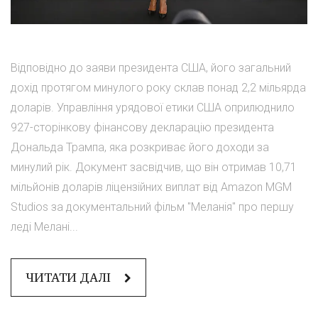
Відповідно до заяви президента США, його загальний
дохід протягом минулого року склав понад 2,2 мільярда
доларів. Управління урядової етики США оприлюднило
927-сторінкову фінансову декларацію президента
Дональда Трампа, яка розкриває його доходи за
минулий рік. Документ засвідчив, що він отримав 10,71
мільйонів доларів ліцензійних виплат від Amazon MGM
Studios за документальний фільм "Меланія" про першу
леді Мелані...
ЧИТАТИ ДАЛІ