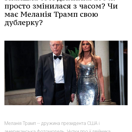
просто змінилася з часом? Чи
має Меланія Трамп свою
дублерку?
Меланія Трамп -- дружина президента США і
американська фотомодель. Чутки про її двійника