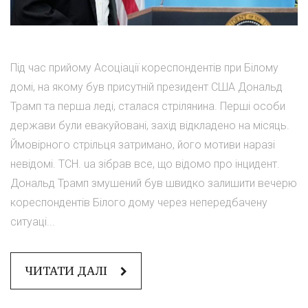
Під час прийому Асоціації кореспондентів при Білому
домі, на якому був присутній президент США Дональд
Трамп та перша леді, сталася стрілянина. Перші особи
держави були евакуйовані, захід відкладено на місяць.
Ймовірного стрільця затримано, його мотиви наразі
невідомі. ТСН. ua зібрав все, що відомо про інцидент.
Дональд Трамп змушений був швидко залишити вечерю
кореспондентів Білого дому через непередбачену
ситуаці...
ЧИТАТИ ДАЛІ