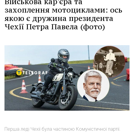
Військова кар'єра та
захоплення мотоциклами: ось
якою є дружина президента
Чехії Петра Павела (фото)
Перша леді Чехії була частиною Комуністичної партії.