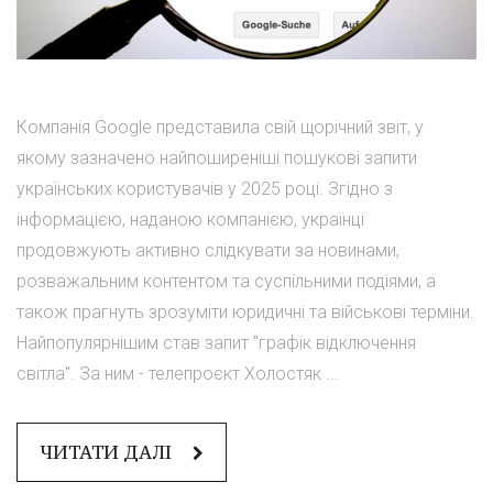
Компанія Google представила свій щорічний звіт, у
якому зазначено найпоширеніші пошукові запити
українських користувачів у 2025 році. Згідно з
інформацією, наданою компанією, українці
продовжують активно слідкувати за новинами,
розважальним контентом та суспільними подіями, а
також прагнуть зрозуміти юридичні та військові терміни.
Найпопулярнішим став запит "графік відключення
світла". За ним - телепроєкт Холостяк ...
ЧИТАТИ ДАЛІ