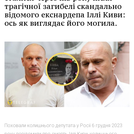
трагічної загибелі скандально
відомого екснардепа Іллі Киви:
ось як виглядає його могила.
Поховали колишнього депутата у Росії 6 грудня 2023
року повідомили про смерть Іллі Киви, колишнього