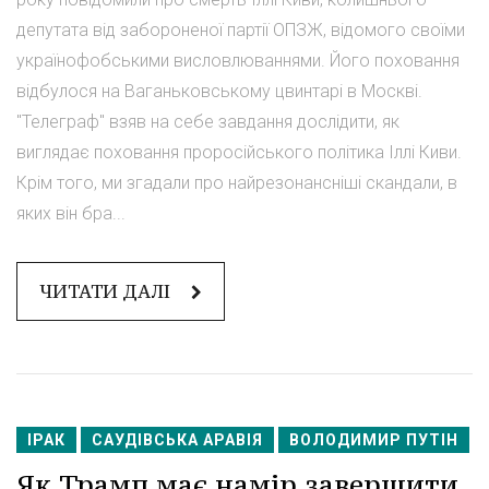
депутата від забороненої партії ОПЗЖ, відомого своїми
українофобськими висловлюваннями. Його поховання
відбулося на Ваганьковському цвинтарі в Москві.
"Телеграф" взяв на себе завдання дослідити, як
виглядає поховання проросійського політика Іллі Киви.
Крім того, ми згадали про найрезонансніші скандали, в
яких він бра...
ЧИТАТИ ДАЛІ
ІРАК
САУДІВСЬКА АРАВІЯ
ВОЛОДИМИР ПУТІН
Як Трамп має намір завершити