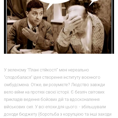
У зеленому "Плані стійкості" мені нереально
"сподобалася" ідея створення інституту воєнного
омбудсмена. Отже, ви розумієте? Людство завжди
вело війни на протязі своєї історії. Є безліч світових
прикладів ведення бойових дій та вдосконалення
військових сил. У всі епохи для цього: - збільшували
доходи бюджету (боротьба з корупцією та інші заходи