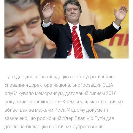
Путін дав дозвіл на ліквідацію своїх супротивників.
Управління директора національної розвідки США
опублікувало меморандум, датований липнем 2016
року, який висвітлює роль Кремля у кількох політичних
вбивствах за межами Росії. У цьому документі
зазначено, що російський лідер Владімір Путін дав
дозвіл на ліквідацію політичних супротивників,