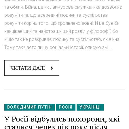
та облич. Війна, це як лакмусова смужка, яка дозволяє
розуміти те, що всередині людини та суспільства,
розуміти корінь того, що проявлено зовні. Й це був би
найцікавіший та найстрашніший розділ у філософії, бо
ніщо так не розкриває людину та суспільство, як війна.
Тому так часто пишу соціальні історії, описую змі...
ЧИТАТИ ДАЛІ
ВОЛОДИМИР ПУТІН
РОСІЯ
УКРАЇНЦІ
У Росії відбулись похорони, які
сталися через пів року після