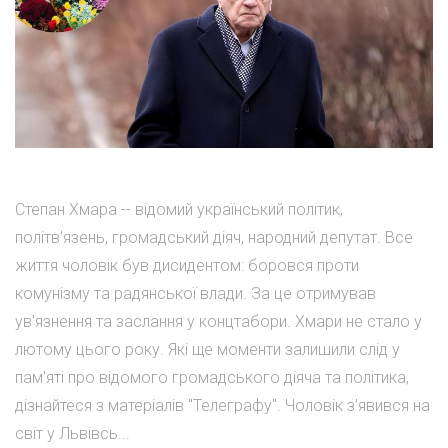
Степан Хмара -- відомий український політик,
політв'язень, громадський діяч, народний депутат. Все
життя чоловік був дисидентом: боровся проти
комунізму та радянської влади. За це отримував
ув'язнення та заслання у концтабори. Хмари не стало у
лютому цього року. Які ще моменти залишили слід у
пам'яті про відомого громадського діяча та політика,
дізнайтеся з матеріалів "Телеграфу". Чоловік з'явився на
світ у Львівсь...