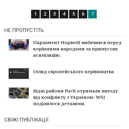
1
2
3
4
5
6
7
НЕ ПРОПУСТІТЬ
Парламент Норвегії вибачився перед
корінними народами за примусову
асиміляцію.
Огляд європейського керівництва
Бідні райони Росії отримали вигоду
від конфлікту з Україною: WSJ
поділилося деталями.
СВІЖІ ПУБЛІКАЦІЇ