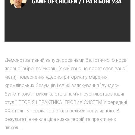
Демонстративний запуск росіянами балістичного носія
ядерної зброї по Україні (який явно не досяг сподіваної
мети), повернення ядерної риторики у марення
кремлівських безумців і свіжі залякування "вундер-
булістикою", - викликають в памʼяті суспільствознавчі
студії. ТЕОРІЯ І ПРАКТИКА ІГРОВИХ СИСТЕМ У середині
XX століття теорія ігор стала вельми популярною. В
результаті виникла ціла низка теорій та практичних
підході...