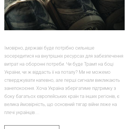
Імовірно, державі буде потрібно сильніше
зосередитися на внутрішніх ресурсах для забезпечення
витрат на оборонні потреби. Чи буде Трамп на боці
України, чи ж віддасть її на поталу? Ми не можемо
стверджувати напевно, але перші сигнали викликають
занепокоєння. Хоча Україна зберігатиме підтримку з
боку багатьох європейських країн та інших регіонів, є
велика ймовірність, що основний тягар війни ляже на
плечі українців....