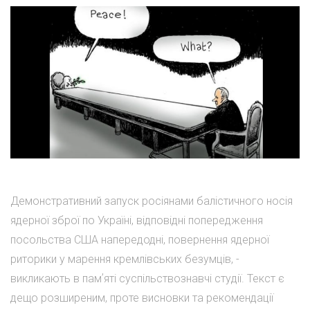
Демонстративний запуск росіянами балістичного носія
ядерної зброї по Україні, відповідні попередження
посольства США напередодні, повернення ядерної
риторики у марення кремлівських безумців, -
викликають в памʼяті суспільствознавчі студії. Текст є
дещо розширеним, проте висновки та рекомендації