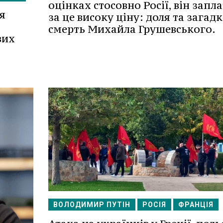
оцінках стосовно Росії, він запл
я
за це високу ціну: доля та загад
смерть Михайла Грушевського.
вих
ВОЛОДИМИР ПУТІН
РОСІЯ
ФРАНЦІЯ