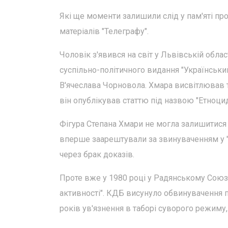
Які ще моменти залишили слід у пам'яті про
матеріалів "Телеграфу".
Чоловік з'явився на світ у Львівській обла
суспільно-політичного видання "Українськи
В'ячеслава Чорновола. Хмара висвітлював 
він опублікував статтю під назвою "Етноцид
Фігура Степана Хмари не могла залишитися
вперше заарештували за звинуваченням у "
через брак доказів.
Проте вже у 1980 році у Радянському Союзі
активності". КДБ висунуло обвинувачення 
років ув'язнення в таборі суворого режиму,