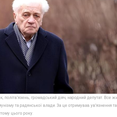
к, політв'язень, громадський діяч, народний депутат. Все ж
унізму та радянської влади. За це отримував ув'язнення та
ютому цього року.