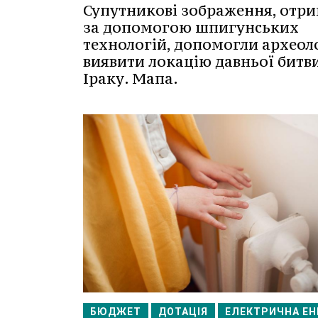
Супутникові зображення, отри
за допомогою шпигунських
технологій, допомогли археол
виявити локацію давньої битви
Іраку. Мапа.
БЮДЖЕТ
ДОТАЦІЯ
ЕЛЕКТРИЧНА ЕН