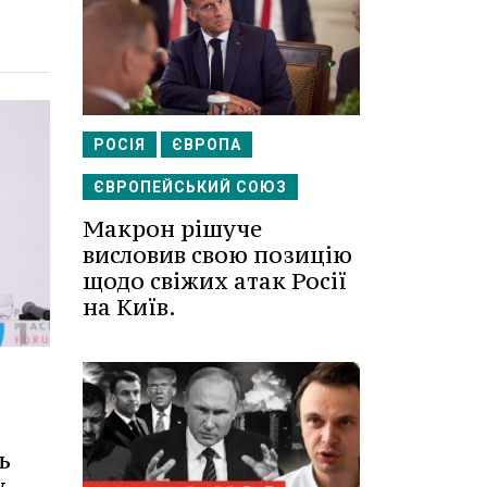
РОСІЯ
ЄВРОПА
ЄВРОПЕЙСЬКИЙ СОЮЗ
Макрон рішуче
висловив свою позицію
щодо свіжих атак Росії
на Київ.
ь
 -