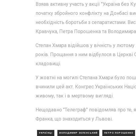
Взяав активну участь у акції "Україна без К
початку збройного конфлікту на Донбасі ви
необхідність боротьби з сепаратистами. Ви
Кравчука, Петра Порошенка та Володимира
Степан Хмара відійшов у вічність у лютому
років. Прощання з ним відбулося в Церкві 
кладовищі.
У жовтні на могилі Степана Хмари було по
вчинили цей акт. Конгрес Українських Наці
живому, так і в мертвому вигляді.
Нещодавно "Телеграф" повідомляв про те, я
Франка, що знаходиться у Львові.
УКРАЇНЦІ
ВОЛОДИМИР ЗЕЛЕНСЬКИЙ
ПЕТРО ПОРОШЕНКО