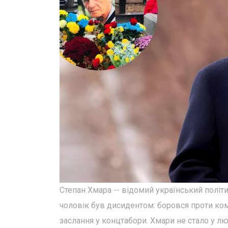
Степан Хмара -- відомий український політи
чоловік був дисидентом: боровся проти ком
заслання у концтабори. Хмари не стало у л