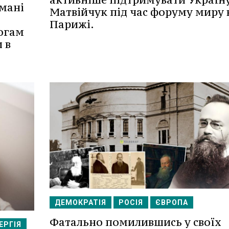
мані
Матвійчук під час форуму миру 
Парижі.
огам
 в
ДЕМОКРАТІЯ
РОСІЯ
ЄВРОПА
Фатально помилившись у своїх
ЕРГІЯ