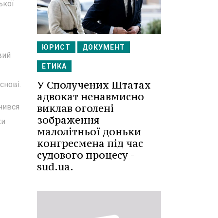
ької
ЮРИСТ
ДОКУМЕНТ
вий
ЕТИКА
У Сполучених Штатах
снові.
адвокат ненавмисно
виклав оголені
инився
зображення
ки
малолітньої доньки
конгресмена під час
судового процесу -
sud.ua.