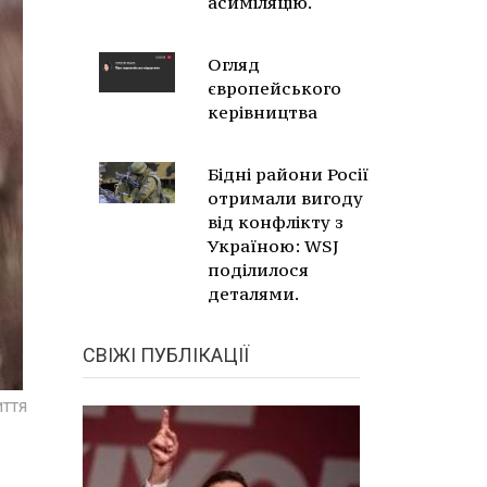
асиміляцію.
Огляд
європейського
керівництва
Бідні райони Росії
отримали вигоду
від конфлікту з
Україною: WSJ
поділилося
деталями.
СВІЖІ ПУБЛІКАЦІЇ
иття