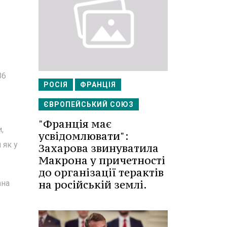
86
РОСІЯ
ФРАНЦІЯ
ЄВРОПЕЙСЬКИЙ СОЮЗ
"Франція має
,
усвідомлювати":
 як у
Захарова звинуватила
Макрона у причетності
до організації терактів
на російській землі.
ана