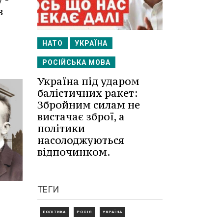
в
НАТО
УКРАЇНА
РОСІЙСЬКА МОВА
Україна під ударом
балістичних ракет:
Збройним силам не
вистачає зброї, а
політики
насолоджуються
відпочинком.
ТЕГИ
ПОЛІТИКА
РОСІЯ
УКРАЇНА