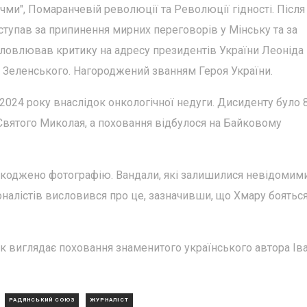
учми", Помаранчевій революції та Революції гідності. Після
ступав за припинення мирних переговорів у Мінську та за
словлював критику на адресу президентів України Леоніда
 Зеленського. Нагороджений званням Героя України.
 2024 року внаслідок онкологічної недуги. Дисиденту було 
Святого Миколая, а поховання відбулося на Байковому
шкоджено фотографію. Вандали, які залишилися невідомими
оналістів висловився про це, зазначивши, що Хмару бояться
к виглядає поховання знаменитого українського автора Ів
РАДЯНСЬКИЙ СОЮЗ
ЖУРНАЛІСТ