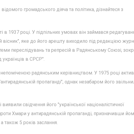
 відомого громадського діяча та політика, дізнайтеся з
сті в 1937 році. У підпільних умовах він займався редагува
й вісник", яке до його арешту виходило під редакцією журн
теми переслідувань та репресій в Радянському Союзі, зокр
 українців в СРСР".
 непоміченою радянським керівництвом. У 1975 році актив
антирадянській пропаганді", однак незабаром його звільни
 виявили свідчення його "української націоналістичної
проти Хмари у антирадянській пропаганді, призначивши йом
 а також 5 років заслання.