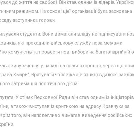
вся до життя на свободі. Він став одним із лідерів Українс
стичним режимом. На основі цієї організації була заснована
осаду заступника голови.
ганізували студенти. Вони вимагали владу не підписувати но
ковиків, які проходили військову службу поза межами
но комуністів та провести нові вибори на багатопартійній о
имав звинувачення у нападі на правоохоронця, через що оп
справа Хмари". Врятувати чоловіка з в'язниці вдалося завдя
ого затримання політичного діяча.
тата. У стінах Верховної Ради він став одним із ініціаторів
їни, а також виступав із критикою на адресу Кравчука за
 Крім того, він наполегливо вимагав виведення російських
раїни.