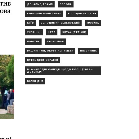
атив
ДОНАЛЬД ТРАМП
ЄВРОПА
кова
ЄВРОПЕЙСЬКИЙ СОЮЗ
ВОЛОДИМИР ПУТІН
КИЇВ
ВОЛОДИМИР ЗЕЛЕНСЬКИЙ
МОСКВА
УКРАЇНЦІ
НАТО
КИТАЙ (РЕГІОН)
ПОЛІТИК
ЕКОНОМІКА
ВАШИНГТОН, ОКРУГ КОЛУМБІЯ
НІМЕЧЧИНА
ПРЕЗИДЕНТ УКРАЇНИ
МІЖНАРОДНІ САНКЦІЇ ЩОДО РОСІЇ (2014—
ДОТЕПЕР)
БІЛИЙ ДІМ