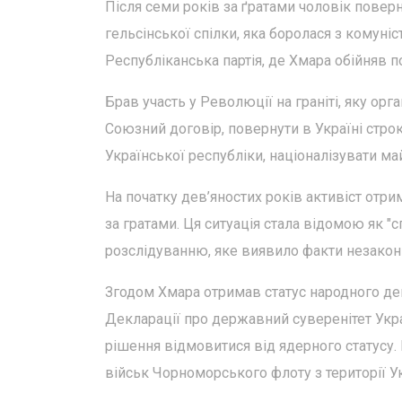
Після семи років за ґратами чоловік поверну
гельсінської спілки, яка боролася з комуні
Республіканська партія, де Хмара обійняв п
Брав участь у Революції на граніті, яку ор
Союзний договір, повернути в Україні стро
Української республіки, націоналізувати май
На початку дев’яностих років активіст отр
за гратами. Ця ситуація стала відомою як "
розслідуванню, яке виявило факти незаконн
Згодом Хмара отримав статус народного депу
Декларації про державний суверенітет Укра
рішення відмовитися від ядерного статусу.
військ Чорноморського флоту з території Ук