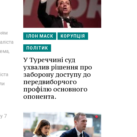
нням
ІЛОН МАСК
КОРУПЦІЯ
аліста
ПОЛІТИК
ема,
У Туреччині суд
ухвалив рішення про
заборону доступу до
іста
передвиборчого
ли
профілю основного
опонента.
у 7