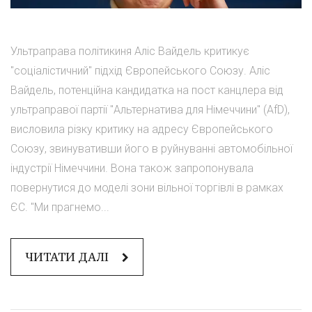
Ультраправа політикиня Аліс Вайдель критикує
"соціалістичний" підхід Європейського Союзу. Аліс
Вайдель, потенційна кандидатка на пост канцлера від
ультраправої партії "Альтернатива для Німеччини" (AfD),
висловила різку критику на адресу Європейського
Союзу, звинувативши його в руйнуванні автомобільної
індустрії Німеччини. Вона також запропонувала
повернутися до моделі зони вільної торгівлі в рамках
ЄС. "Ми прагнемо...
ЧИТАТИ ДАЛІ