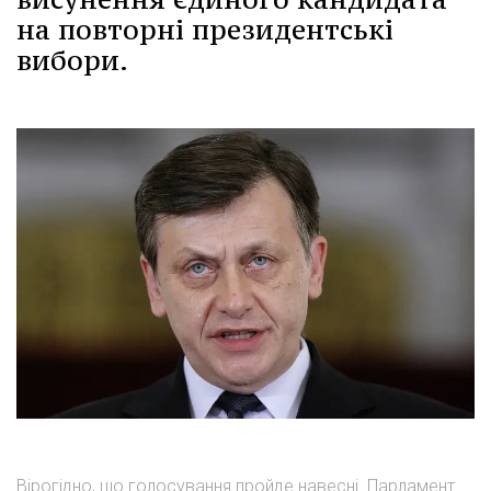
на повторні президентські
вибори.
Вірогідно, що голосування пройде навесні. Парламент