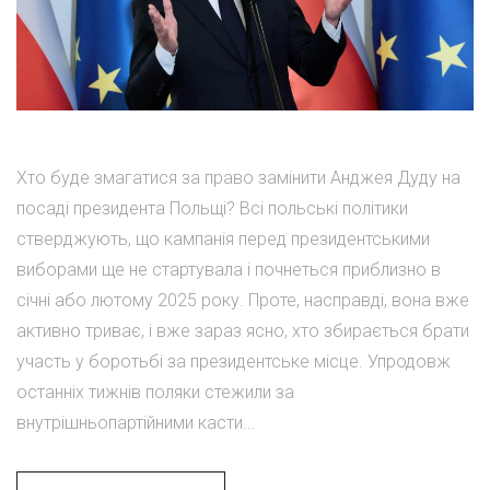
Хто буде змагатися за право замінити Анджея Дуду на
посаді президента Польщі? Всі польські політики
стверджують, що кампанія перед президентськими
виборами ще не стартувала і почнеться приблизно в
січні або лютому 2025 року. Проте, насправді, вона вже
активно триває, і вже зараз ясно, хто збирається брати
участь у боротьбі за президентське місце. Упродовж
останніх тижнів поляки стежили за
внутрішньопартійними касти...