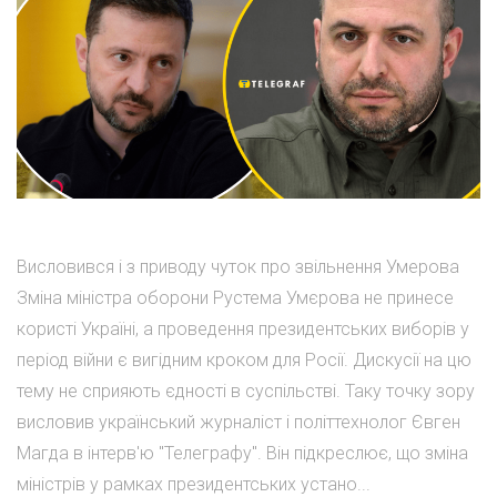
Висловився і з приводу чуток про звільнення Умерова
Зміна міністра оборони Рустема Умєрова не принесе
користі Україні, а проведення президентських виборів у
період війни є вигідним кроком для Росії. Дискусії на цю
тему не сприяють єдності в суспільстві. Таку точку зору
висловив український журналіст і політтехнолог Євген
Магда в інтерв'ю "Телеграфу". Він підкреслює, що зміна
міністрів у рамках президентських устано...