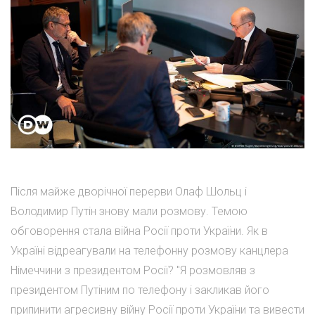
Після майже дворічної перерви Олаф Шольц і
Володимир Путін знову мали розмову. Темою
обговорення стала війна Росії проти України. Як в
Україні відреагували на телефонну розмову канцлера
Німеччини з президентом Росії? "Я розмовляв з
президентом Путіним по телефону і закликав його
припинити агресивну війну Росії проти України та вивести