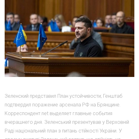
Зеленский представил План устойчивости; Генштаб
подтвердил поражение арсенала РФ на Брянщине.
Корреспондент.net выделяет главные события
вчерашнего дня. Зеленський презентував у Верховній
Раді національний план з питань стійкості України. У