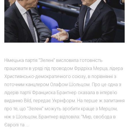
Німецька партія "Зелені" висловила готовність
працювати в уряді під проводом Фрідріха Мерца, лідера
Християнсько-демократичного союзу, в порівнянні з
поточним канцлером Олафом Шольцом. Про це одна з
лідерів партії Франциска Брантнер сказала в інтерв'ю
виданню Bild, передає Укрінформ. На перше ж запитання
про те, що "Зелені" можуть зробити краще з Мерцом,
ніж з Шольцом, Брантнер відповіла: "Мир, свобода в
Європі та ...