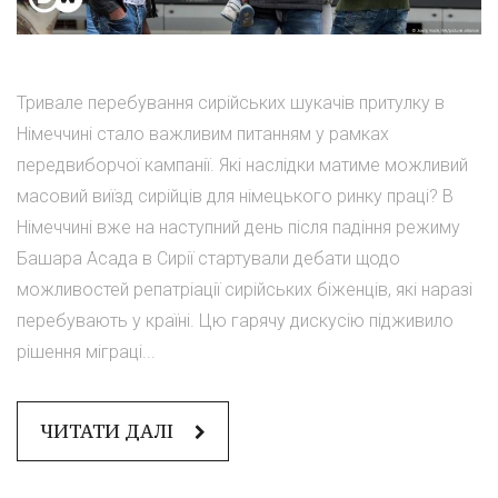
Тривале перебування сирійських шукачів притулку в
Німеччині стало важливим питанням у рамках
передвиборчої кампанії. Які наслідки матиме можливий
масовий виїзд сирійців для німецького ринку праці? В
Німеччині вже на наступний день після падіння режиму
Башара Асада в Сирії стартували дебати щодо
можливостей репатріації сирійських біженців, які наразі
перебувають у країні. Цю гарячу дискусію підживило
рішення міграці...
ЧИТАТИ ДАЛІ