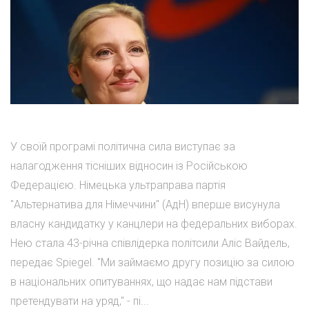
У своїй програмі політична сила виступає за
налагодження тісніших відносин із Російською
Федерацією. Німецька ультраправа партія
"Альтернатива для Німеччини" (АдН) вперше висунула
власну кандидатку у канцлери на федеральних виборах.
Нею стала 43-річна співлідерка політсили Аліс Вайдель,
передає Spiegel. "Ми займаємо другу позицію за силою
в національних опитуваннях, що надає нам підстави
претендувати на уряд," - пі...