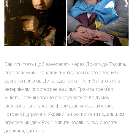
Замість того, щоб занепадати через Дональда Трампа,
європейським і канадським лідерам варто звернути
увагу на приклад Дональда Туска. Поки багато хто з
нетерпінням спостерігає за діями Трампа, прем'єр-
міністр Польщі уважно прислухається до думок
експертів і виступає за формування коаліції країн,
готових підтримати Україну та протистояти подальшим
агресивним діям Росії. Уявити коаліцію, яку очолять
держави, здатні н...