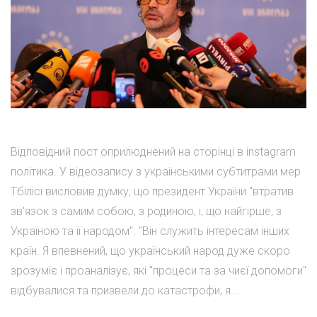
Відповідний пост оприлюднений на сторінці в instagram
політика. У відеозапису з українськими субтитрами мер
Тбілісі висловив думку, що президент України "втратив
зв'язок з самим собою, з родиною, і, що найгірше, з
Україною та її народом". "Він служить інтересам інших
країн. Я впевнений, що український народ дуже скоро
зрозуміє і проаналізує, які "процеси та за чиєї допомоги"
відбувалися та призвели до катастрофи, я...