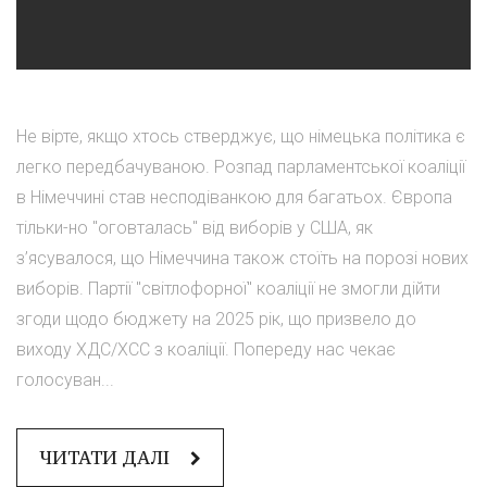
Не вірте, якщо хтось стверджує, що німецька політика є
легко передбачуваною. Розпад парламентської коаліції
в Німеччині став несподіванкою для багатьох. Європа
тільки-но "оговталась" від виборів у США, як
з’ясувалося, що Німеччина також стоїть на порозі нових
виборів. Партії "світлофорної" коаліції не змогли дійти
згоди щодо бюджету на 2025 рік, що призвело до
виходу ХДС/ХСС з коаліції. Попереду нас чекає
голосуван...
ЧИТАТИ ДАЛІ