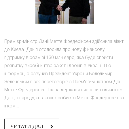
Прем'єр-міністр Данії Метте Фредеріксен здійснила візит
до Києва. Данія оголосила про нову фінансову
підтримку в розмірі 130 млн євро, яка буде сприяти
розвитку виробництва ракет і дронів в Україні. Цю
інформацію озвучив Президент України Володимир
Зеленський після переговорів з Прем'єр-міністром Данії
Метте Фредеріксен. Глава держави висловив вдячність
Данії, її народу, а також особисто Метте Фредеріксен та
її ком...
ЧИТАТИ ДАЛІ