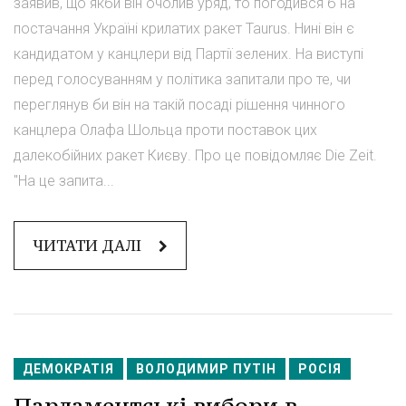
заявив, що якби він очолив уряд, то погодився б на
постачання Україні крилатих ракет Taurus. Нині він є
кандидатом у канцлери від Партії зелених. На виступі
перед голосуванням у політика запитали про те, чи
переглянув би він на такій посаді рішення чинного
канцлера Олафа Шольца проти поставок цих
далекобійних ракет Києву. Про це повідомляє Die Zeit.
"На це запита...
ЧИТАТИ ДАЛІ
ДЕМОКРАТІЯ
ВОЛОДИМИР ПУТІН
РОСІЯ