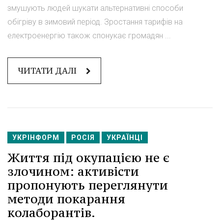
змушують людей шукати альтернативні способи
обігріву в зимовий період. Зростання тарифів на
електроенергію також спонукає громадян ...
ЧИТАТИ ДАЛІ
УКРІНФОРМ
РОСІЯ
УКРАЇНЦІ
Життя під окупацією не є
злочином: активісти
пропонують переглянути
методи покарання
колаборантів.