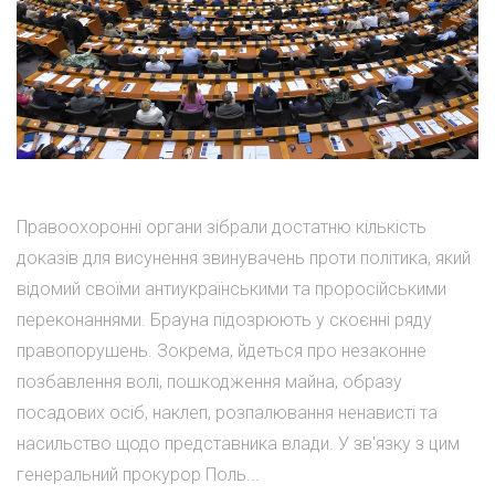
Правоохоронні органи зібрали достатню кількість
доказів для висунення звинувачень проти політика, який
відомий своїми антиукраїнськими та проросійськими
переконаннями. Брауна підозрюють у скоєнні ряду
правопорушень. Зокрема, йдеться про незаконне
позбавлення волі, пошкодження майна, образу
посадових осіб, наклеп, розпалювання ненависті та
насильство щодо представника влади. У зв'язку з цим
генеральний прокурор Поль...