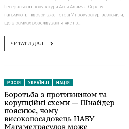
Генеральної прокуратури Анни Адамяк. Справу
гальмують, підозри вже готові У прокуратурі зазначили,
що в рамках розслідування, яке пр...
ЧИТАТИ ДАЛІ
РОСІЯ
УКРАЇНЦІ
НАЦІЯ
Боротьба з противником та
корупційні схеми — Шнайдер
пояснює, чому
високопосадовець НАБУ
Магамедрасулов може