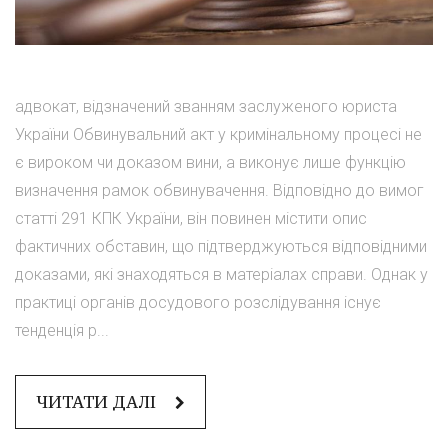
адвокат, відзначений званням заслуженого юриста
України Обвинувальний акт у кримінальному процесі не
є вироком чи доказом вини, а виконує лише функцію
визначення рамок обвинувачення. Відповідно до вимог
статті 291 КПК України, він повинен містити опис
фактичних обставин, що підтверджуються відповідними
доказами, які знаходяться в матеріалах справи. Однак у
практиці органів досудового розслідування існує
тенденція р...
ЧИТАТИ ДАЛІ