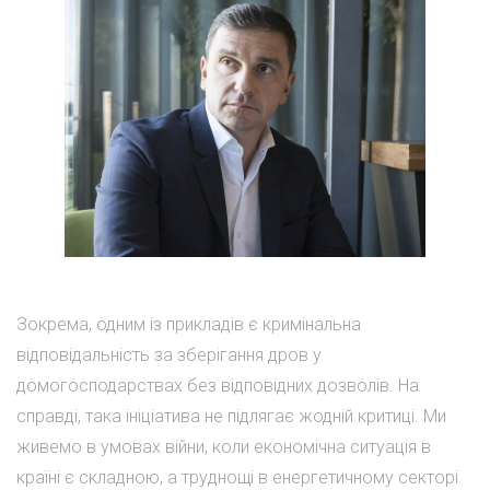
Зокрема, одним із прикладів є кримінальна
відповідальність за зберігання дров у
домогосподарствах без відповідних дозволів. На
справді, така ініціатива не підлягає жодній критиці. Ми
живемо в умовах війни, коли економічна ситуація в
країні є складною, а труднощі в енергетичному секторі