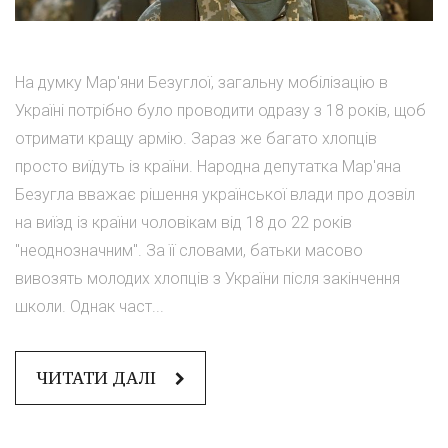
На думку Мар'яни Безуглої, загальну мобілізацію в
Україні потрібно було проводити одразу з 18 років, щоб
отримати кращу армію. Зараз же багато хлопців
просто виїдуть із країни. Народна депутатка Мар'яна
Безугла вважає рішення української влади про дозвіл
на виїзд із країни чоловікам від 18 до 22 років
"неоднозначним". За її словами, батьки масово
вивозять молодих хлопців з України після закінчення
школи. Однак част...
ЧИТАТИ ДАЛІ