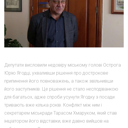
Депутати висловили недовіру міському голові Острога
Юрію Ягодці, ухваливши рішення про дострокове
припинення його повноважень, а також звільнивши
його заступників. Це рішення не стало несподіванкою
для багатьох, адже спроби усунути Ягодку з посади
тривають вже кілька років. Конфлікт між ним і
секретарем міськради Тарасом Хмаруком, який став
ініціатором його відставки, вже давно вийшов на