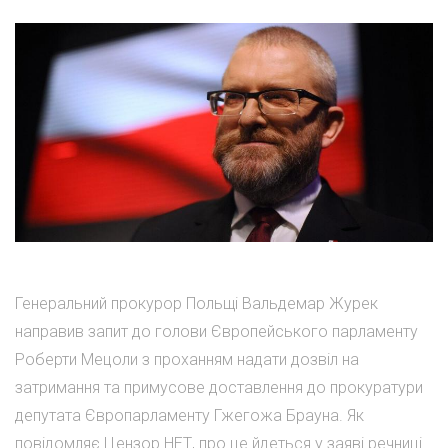
Генеральний прокурор Польщі Вальдемар Журек
направив запит до голови Європейського парламенту
Роберти Мецоли з проханням надати дозвіл на
затримання та примусове доставлення до прокуратури
депутата Європарламенту Гжегожа Брауна. Як
повідомляє Цензор.НЕТ, про це йдеться у заяві речниці