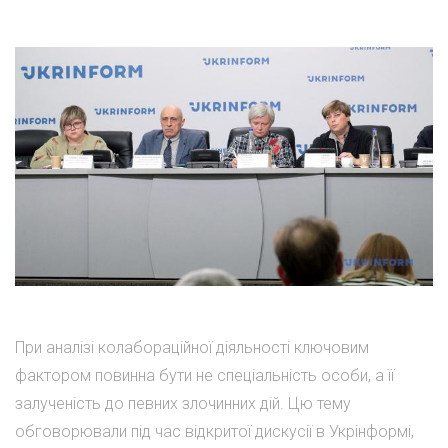
При аналізі колабораційної діяльності ключовим
фактором повинна бути не спеціальність особи, а її
залученість до певних злочинних дій. Цю тему
обговорювали під час відкритої дискусії в Укрінформі,