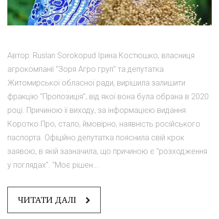
Автор: Ruslan Sorokopud Ірина Костюшко, власниця
агрокомпанії "Зоря Агро груп" та депутатка
Житомирської обласної ради, вирішила залишити
фракцію "Пропозиція", від якої вона була обрана в 2020
році. Причиною її виходу, за інформацією видання
Коротко.Про, стало, ймовірно, наявність російського
паспорта. Офіційно депутатка пояснила свій крок
заявою, в якій зазначила, що причиною є "розходження
у поглядах". "Моє рішен...
ЧИТАТИ ДАЛІ