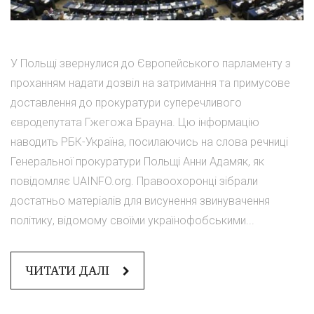
У Польщі звернулися до Європейського парламенту з
проханням надати дозвіл на затримання та примусове
доставлення до прокуратури суперечливого
євродепутата Гжегожа Брауна. Цю інформацію
наводить РБК-Україна, посилаючись на слова речниці
Генеральної прокуратури Польщі Анни Адамяк, як
повідомляє UAINFO.org. Правоохоронці зібрали
достатньо матеріалів для висунення звинувачення
політику, відомому своїми українофобськими...
ЧИТАТИ ДАЛІ