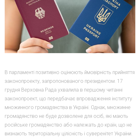
В парламенті позитивно оцінюють ймовірність прийняття
законопроекту, запропонованого президентом. 17
грудня Верховна Рада ухвалила в першому читанні
законопроект, що передбачає впровадження інституту
множинного громадянства в Україні. Однак, множинне
громадянство не буде дозволене для осіб, які мають
російське громадянство або належать до країн, що не
визнають територіальну цілісність і суверенітет України.