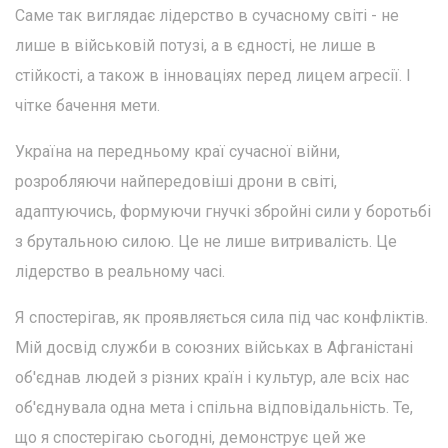
Саме так виглядає лідерство в сучасному світі - не
лише в військовій потузі, а в єдності, не лише в
стійкості, а також в інноваціях перед лицем агресії. І
чітке бачення мети.
Україна на передньому краї сучасної війни,
розробляючи найпередовіші дрони в світі,
адаптуючись, формуючи гнучкі збройні сили у боротьбі
з брутальною силою. Це не лише витривалість. Це
лідерство в реальному часі.
Я спостерігав, як проявляється сила під час конфліктів.
Мій досвід служби в союзних військах в Афганістані
об'єднав людей з різних країн і культур, але всіх нас
об'єднувала одна мета і спільна відповідальність. Те,
що я спостерігаю сьогодні, демонструє цей же