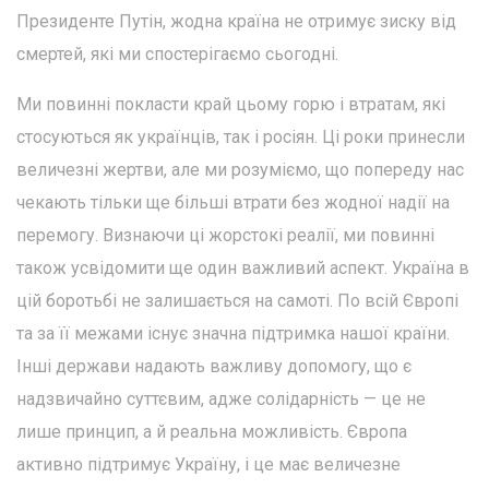
Президенте Путін, жодна країна не отримує зиску від
смертей, які ми спостерігаємо сьогодні.
Ми повинні покласти край цьому горю і втратам, які
стосуються як українців, так і росіян. Ці роки принесли
величезні жертви, але ми розуміємо, що попереду нас
чекають тільки ще більші втрати без жодної надії на
перемогу. Визнаючи ці жорстокі реалії, ми повинні
також усвідомити ще один важливий аспект. Україна в
цій боротьбі не залишається на самоті. По всій Європі
та за її межами існує значна підтримка нашої країни.
Інші держави надають важливу допомогу, що є
надзвичайно суттєвим, адже солідарність — це не
лише принцип, а й реальна можливість. Європа
активно підтримує Україну, і це має величезне