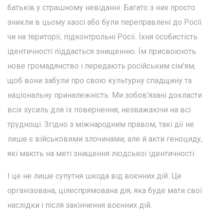
батьків у страшному невіданні. Багато з них просто
зникли в цьому хаосі або були переправлені до Росії
чи на території, підконтрольні Росії. Їхня особистість
ідентичності піддається знищенню. Їм присвоюють
нове громадянство і передають російським сім'ям,
щоб вони забули про свою культурну спадщину та
національну приналежність. Ми зобов'язані докласти
всіх зусиль для їх повернення, незважаючи на всі
труднощі. Згідно з міжнародним правом, такі дії не
лише є військовими злочинами, але й акти геноциду,
які мають на меті знищення людської ідентичності.
І це не лише супутня шкода від воєнних дій. Це
організована, цілеспрямована дія, яка буде мати свої
наслідки і після закінчення воєнних дій.