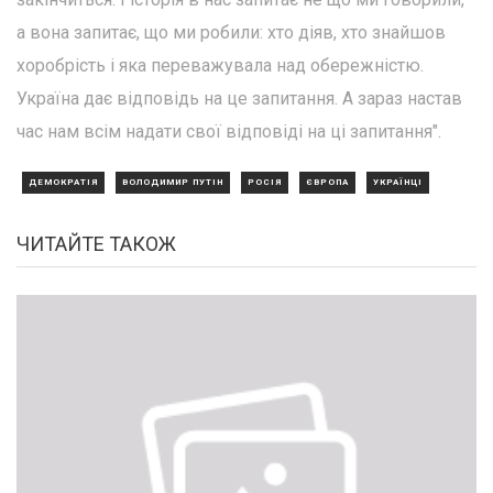
а вона запитає, що ми робили: хто діяв, хто знайшов
хоробрість і яка переважувала над обережністю.
Україна дає відповідь на це запитання. А зараз настав
час нам всім надати свої відповіді на ці запитання".
ДЕМОКРАТІЯ
ВОЛОДИМИР ПУТІН
РОСІЯ
ЄВРОПА
УКРАЇНЦІ
ЧИТАЙТЕ ТАКОЖ