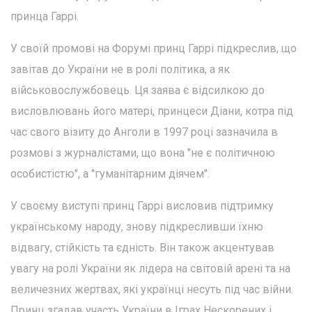
принца Гаррі.
У своїй промові на Форумі принц Гаррі підкреслив, що
завітав до України не в ролі політика, а як
військовослужбовець. Ця заява є відсилкою до
висловлювань його матері, принцеси Діани, котра під
час свого візиту до Анголи в 1997 році зазначила в
розмові з журналістами, що вона "не є політичною
особистістю", а "гуманітарним діячем".
У своєму виступі принц Гаррі висловив підтримку
українському народу, знову підкресливши їхню
відвагу, стійкість та єдність. Він також акцентував
увагу на ролі України як лідера на світовій арені та на
величезних жертвах, які українці несуть під час війни.
Принц згадав участь України в Іграх Нескорених і