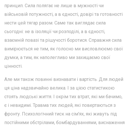
принцип. Сила полягає не лише в мужності чи
військовій потужності, а в єдності, довірі та готовності
нести цей тягар разом. Саме так виглядає сила
сьогодні: не в ізоляції чи розподілі, а в єдності,
взаємній повазі та рішучості боротися. Справжня сила
вимірюється не тим, як голосно ми висловлюємо свої
думки, а тим, як наполегливо ми захищаємо свої
цінності.
Але ми також повинні визнавати і вартість. Для людей
ця ціна надзвичайно велика. І за цією статистикою
стоять людські життя. І окрім тих втрат, які ми бачимо,
є і невидимі. Травма тих людей, які повертаються з
фронту. Психологічний тиск на сім'ях, які живуть під
постійними обстрілами, бомбардуваннями, виснаження