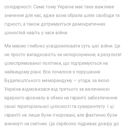
солідарності. Саме тому Україна має таке важливе
значення для нас, адже вона обрала шлях свободи та
гідності, а також дотримується демократичних
цінностей навіть у часи війни.
Ми маємо глибоко усвідомлювати суть цієї війни. Це
не просто випадковість чи непорозуміння, а результат
цілеспрямованої політики, що підтримується на
найвищому рівні. Все почалося з порушення
Будапештського меморандуму — угоди, за якою
Україна відмовилася від третього за величиною
ядерного арсеналу в обмін на гарантії забезпечення
своєї територіальної цілісності та суверенітету. І ці
гарантії не лише були ігноровані, але фактично були
викинуті на смітник. Це серйозно підриває довіру до