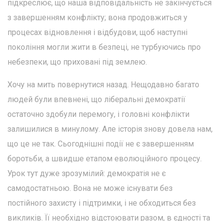
підкреслює, що наша відповідальність не закінчується
з завершенням конфлікту; вона продовжиться у
процесах відновлення і відбудови, щоб наступні
покоління могли жити в безпеці, не турбуючись про
небезпеки, що приховані під землею.
Хочу на мить повернутися назад. Нещодавно багато
людей були впевнені, що ліберальні демократії
остаточно здобули перемогу, і головні конфлікти
залишилися в минулому. Але історія знову довела нам,
що це не так. Сьогоднішні події не є завершенням
боротьби, а швидше етапом еволюційного процесу.
Урок тут дуже зрозумілий: демократія не є
самодостатньою. Вона не може існувати без
постійного захисту і підтримки, і не обходиться без
викликів. Її необхідно відстоювати разом, в єдності та