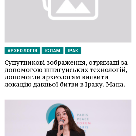
АРХЕОЛОГІЯ
ІСЛАМ
ІРАК
Супутникові зображення, отримані за
допомогою шпигунських технологій,
допомогли археологам виявити
локацію давньої битви в Іраку. Мапа.