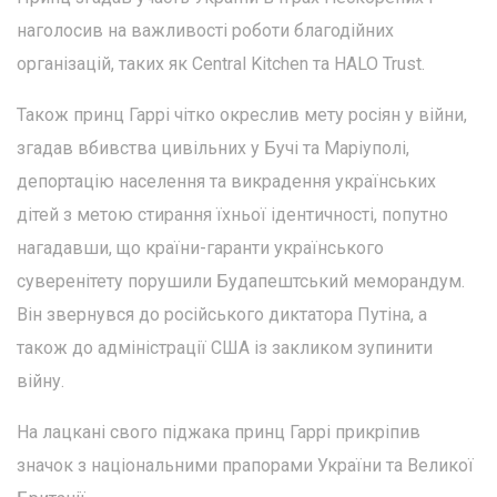
наголосив на важливості роботи благодійних
організацій, таких як Central Kitchen та HALO Trust.
Також принц Гаррі чітко окреслив мету росіян у війни,
згадав вбивства цивільних у Бучі та Маріуполі,
депортацію населення та викрадення українських
дітей з метою стирання їхньої ідентичності, попутно
нагадавши, що країни-гаранти українського
суверенітету порушили Будапештський меморандум.
Він звернувся до російського диктатора Путіна, а
також до адміністрації США із закликом зупинити
війну.
На лацкані свого піджака принц Гаррі прикріпив
значок з національними прапорами України та Великої