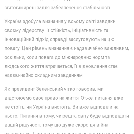
світовій арені задля забезпечення стабільності.
Україна здобула визнання у всьому світі завдяки
своєму лідерству. Її стійкість, ініціативність та
інноваційний підхід справді заслуговують на цю
повагу. Цей рівень визнання є надзвичайно важливим,
оскільки, коли повага до міжнародних норм та
людського життя втрачається, її відновлення стає
надзвичайно складним завданням.
Як президент Зеленський чітко говорив, ми
відстоюємо своє право на життя. Отже, питання вже
не стоїть, чи Україна вистоїть. Ви вже відповіли на
нього. Питання в тому, чи решта світу буде відповідати
вашій рішучості, тому що дуже скоро ця війна
закінчиться. І історія в нас запитає не що ми говорили,