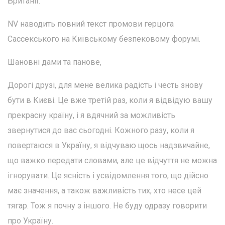
Британії.
NV наводить повний текст промови герцога
Сассекського на Київському безпековому форумі.
Шановні дами та панове,
Дорогі друзі, для мене велика радість і честь знову
бути в Києві. Це вже третій раз, коли я відвідую вашу
прекрасну країну, і я вдячний за можливість
звернутися до вас сьогодні. Кожного разу, коли я
повертаюся в Україну, я відчуваю щось надзвичайне,
що важко передати словами, але це відчуття не можна
ігнорувати. Це ясність і усвідомлення того, що дійсно
має значення, а також важливість тих, хто несе цей
тягар. Тож я почну з іншого. Не буду одразу говорити
про Україну.