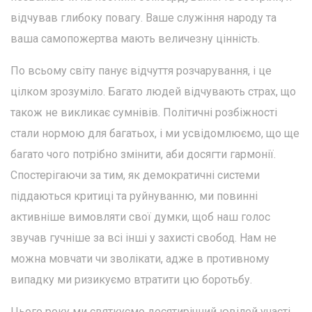
відчував глибоку повагу. Ваше служіння народу та
ваша самопожертва мають величезну цінність.
По всьому світу панує відчуття розчарування, і це
цілком зрозуміло. Багато людей відчувають страх, що
також не викликає сумнівів. Політичні розбіжності
стали нормою для багатьох, і ми усвідомлюємо, що ще
багато чого потрібно змінити, аби досягти гармонії.
Спостерігаючи за тим, як демократичні системи
піддаються критиці та руйнуванню, ми повинні
активніше вимовляти свої думки, щоб наш голос
звучав гучніше за всі інші у захисті свобод. Нам не
можна мовчати чи зволікати, адже в противному
випадку ми ризикуємо втратити цю боротьбу.
Цього року ми святкуємо десятирічний ювілей участі