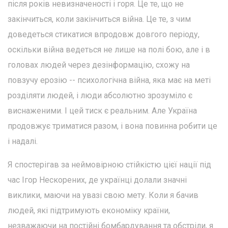
після років невизначеності і горя. Це те, що не
закінчиться, коли закінчиться війна. Це те, з чим
доведеться стикатися впродовж довгого періоду,
оскільки війна ведеться не лише на полі бою, але і в
головах людей через дезінформацію, схожу на
повзучу ерозію -- психологічна війна, яка має на меті
розділяти людей, і люди абсолютно зрозуміло є
виснаженими. І цей тиск є реальним. Але Україна
продовжує триматися разом, і вона повинна робити це
і надалі.
Я спостерігав за неймовірною стійкістю цієї нації під
час Ігор Нескорених, де українці долали значні
виклики, маючи на увазі свою мету. Коли я бачив
людей, які підтримують економіку країни,
незважаючи на постійні бомбардування та обстріли, я