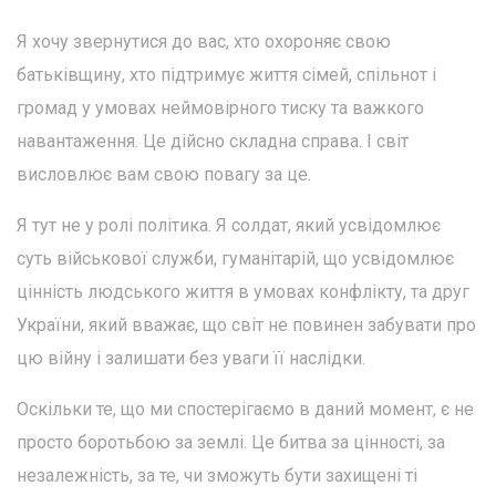
Я хочу звернутися до вас, хто охороняє свою
батьківщину, хто підтримує життя сімей, спільнот і
громад у умовах неймовірного тиску та важкого
навантаження. Це дійсно складна справа. І світ
висловлює вам свою повагу за це.
Я тут не у ролі політика. Я солдат, який усвідомлює
суть військової служби, гуманітарій, що усвідомлює
цінність людського життя в умовах конфлікту, та друг
України, який вважає, що світ не повинен забувати про
цю війну і залишати без уваги її наслідки.
Оскільки те, що ми спостерігаємо в даний момент, є не
просто боротьбою за землі. Це битва за цінності, за
незалежність, за те, чи зможуть бути захищені ті