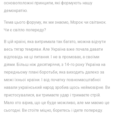
основоположні принципи, які формують нашу
демократію.
Тема цього форуму, як ми знаємо, Морок чи світанок.
Чи є світло попереду?
В цій країні, яка витримала так багато, можна відчути
весь тягар темряви. Але Україна вже почала давати
відповідь на ці питання. І не в промовах, а своїми
діями. Більш ніж десятиріччя, з 14-го року Україна на
передньому плані боротьби, яка виходить далеко за
межі їхньої країни. І від початку повномасштабної
навали український народ зробив щось неймовірне. Ви
пристосувалися, ви тримаєте удар і тримаєте стрій.
Мало хто вірив, що це буде можливо, але ми маємо це
сьогодні. Ви стоїте міцно, боретесь і ідете попереду.