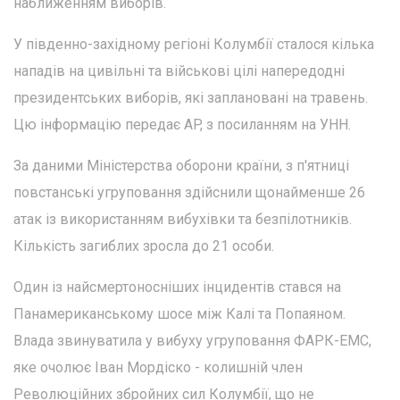
наближенням виборів.
У південно-західному регіоні Колумбії сталося кілька
нападів на цивільні та військові цілі напередодні
президентських виборів, які заплановані на травень.
Цю інформацію передає AP, з посиланням на УНН.
За даними Міністерства оборони країни, з п'ятниці
повстанські угруповання здійснили щонайменше 26
атак із використанням вибухівки та безпілотників.
Кількість загиблих зросла до 21 особи.
Один із найсмертоносніших інцидентів стався на
Панамериканському шосе між Калі та Попаяном.
Влада звинуватила у вибуху угруповання ФАРК-ЕМС,
яке очолює Іван Мордіско - колишній член
Революційних збройних сил Колумбії, що не