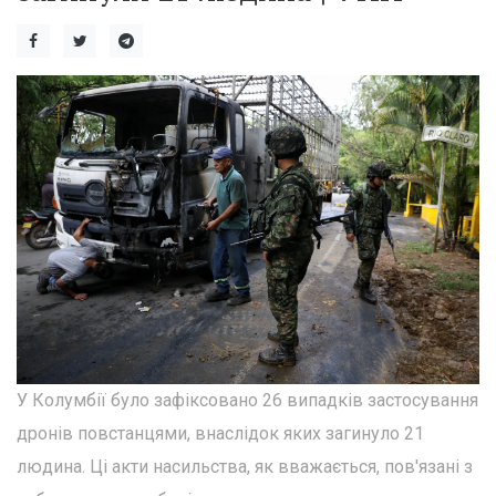
У Колумбії було зафіксовано 26 випадків застосування
дронів повстанцями, внаслідок яких загинуло 21
людина. Ці акти насильства, як вважається, пов'язані з