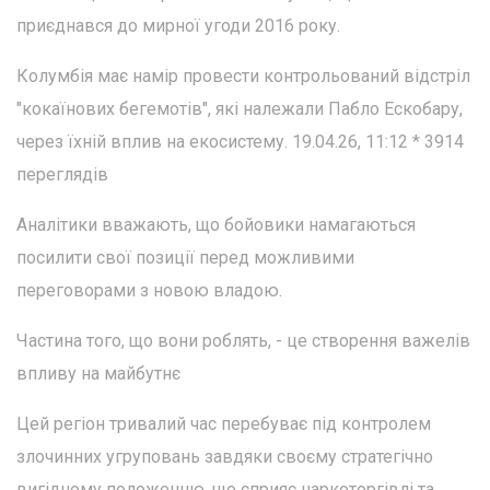
приєднався до мирної угоди 2016 року.
Колумбія має намір провести контрольований відстріл
"кокаїнових бегемотів", які належали Пабло Ескобару,
через їхній вплив на екосистему. 19.04.26, 11:12 * 3914
переглядів
Аналітики вважають, що бойовики намагаються
посилити свої позиції перед можливими
переговорами з новою владою.
Частина того, що вони роблять, - це створення важелів
впливу на майбутнє
Цей регіон тривалий час перебуває під контролем
злочинних угруповань завдяки своєму стратегічно
вигідному положенню, що сприяє наркоторгівлі та