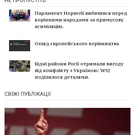
НЕ ПРОПУСТІТЬ
Парламент Норвегії вибачився перед
корінними народами за примусову
асиміляцію.
Огляд європейського керівництва
Бідні райони Росії отримали вигоду
від конфлікту з Україною: WSJ
поділилося деталями.
СВІЖІ ПУБЛІКАЦІЇ