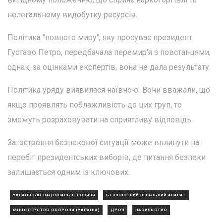
нелегальному видобутку ресурсів.
Політика "повного миру", яку просуває президент
Густаво Петро, передбачала перемир'я з повстанцями,
однак, за оцінками експертів, вона не дала результату.
Політика уряду виявилася наївною. Вони вважали, що
якщо проявлять поблажливість до цих груп, то
зможуть розраховувати на сприятливу відповідь.
Загострення безпекової ситуації може вплинути на
перебіг президентських виборів, де питання безпеки
залишається одним із ключових.
УКРАЇНСЬКІ НАЦІОНАЛЬНІ НОВИНИ
БЕЗПІЛОТНИЙ ЛІТАЛЬНИЙ АПАРАТ
МІНІСТЕРСТВО ОБОРОНИ (УКРАЇНА)
ДРОН
НАСИЛЬСТВО