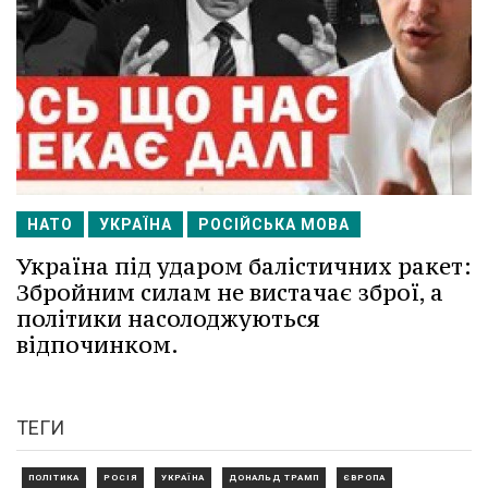
НАТО
УКРАЇНА
РОСІЙСЬКА МОВА
Україна під ударом балістичних ракет:
Збройним силам не вистачає зброї, а
політики насолоджуються
відпочинком.
ТЕГИ
ПОЛІТИКА
РОСІЯ
УКРАЇНА
ДОНАЛЬД ТРАМП
ЄВРОПА