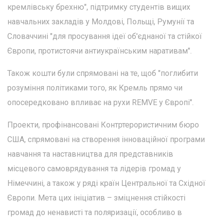
кремлівську брехню", підтримку студентів вищих
навчальних закладів у Молдові, Польщі, Румунії та
Словаччині "для просування ідеї об'єднаної та стійкої
Європи, протистоячи антиукраїнським наративам".
Також кошти були спрямовані на те, щоб "поглибити
розуміння політиками того, як Кремль прямо чи
опосередковано впливає на рухи REMVE у Європі".
Проекти, профінансовані Контртерористичним бюро
США, спрямовані на створення інноваційної програми
навчання та наставництва для представників
місцевого самоврядування та лідерів громад у
Німеччині, а також у ряді країн Центральної та Східної
Європи. Мета цих ініціатив – зміцнення стійкості
громад до ненависті та поляризації, особливо в