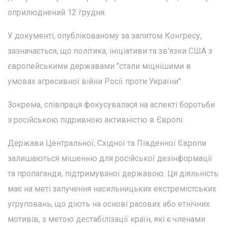
оприлюднений 12 грудня.
У документі, опублікованому за запитом Конгресу,
зазначається, що політика, ініціативи та зв'язки США з
європейськими державами "стали міцнішими в
умовах агресивної війни Росії проти України".
Зокрема, співпраця фокусувалася на аспекті боротьби
з російською підривною активністю в Європі:
Держави Центральної, Східної та Південної Європи
залишаються мішенню для російської дезінформації
та пропаганди, підтримуваної державою. Ця діяльність
має на меті залучення насильницьких екстремістських
угруповань, що діють на основі расових або етнічних
мотивів, з метою дестабілізації країн, які є членами