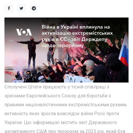
Сполучені Штати працюють у тісній співпраці з
країнами Європейського Союзу для боротьби з
правими націоналістичними екстремістськими рухами,
активність яких зросла внаслідок війни Росії проти
України. Цю інформацію містить звіт Державного
департаменту США про тероризм за 2023 рік, який був