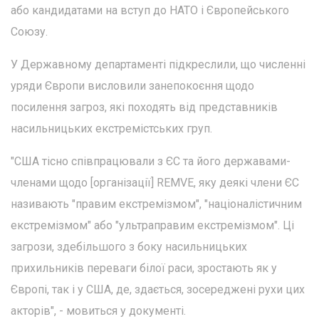
або кандидатами на вступ до НАТО і Європейського
Союзу.
У Державному департаменті підкреслили, що численні
уряди Європи висловили занепокоєння щодо
посилення загроз, які походять від представників
насильницьких екстремістських груп.
"США тісно співпрацювали з ЄС та його державами-
членами щодо [організації] REMVE, яку деякі члени ЄС
називають "правим екстремізмом", "націоналістичним
екстремізмом" або "ультраправим екстремізмом". Ці
загрози, здебільшого з боку насильницьких
прихильників переваги білої раси, зростають як у
Європі, так і у США, де, здається, зосереджені рухи цих
акторів", - мовиться у документі.