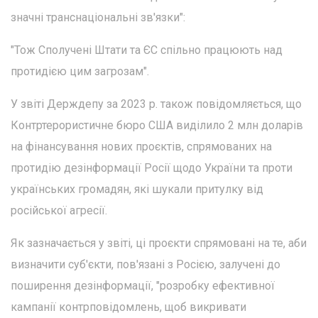
значні транснаціональні зв'язки":
"Тож Сполучені Штати та ЄС спільно працюють над
протидією цим загрозам".
У звіті Держдепу за 2023 р. також повідомляється, що
Контртерористичне бюро США виділило 2 млн доларів
на фінансування нових проєктів, спрямованих на
протидію дезінформації Росії щодо України та проти
українських громадян, які шукали притулку від
російської агресії.
Як зазначається у звіті, ці проєкти спрямовані на те, аби
визначити суб'єкти, пов'язані з Росією, залучені до
поширення дезінформації, "розробку ефективної
кампанії контрповідомлень, щоб викривати