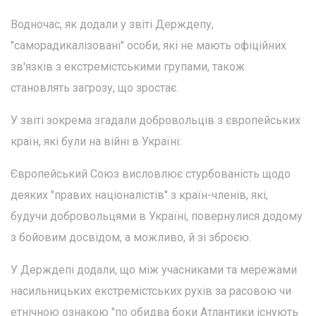
Водночас, як додали у звіті Держдепу,
"саморадикалізовані" особи, які не мають офіційних
зв'язків з екстремістськими групами, також
становлять загрозу, що зростає.
У звіті зокрема згадали добровольців з європейських
країн, які були на війні в Україні:
Європейський Союз висловлює стурбованість щодо
деяких "правих націоналістів" з країн-членів, які,
будучи добровольцями в Україні, повернулися додому
з бойовим досвідом, а можливо, й зі зброєю.
У Держдепі додали, що між учасниками та мережами
насильницьких екстремістських рухів за расовою чи
етнічною ознакою "по обидва боки Атлантики існують