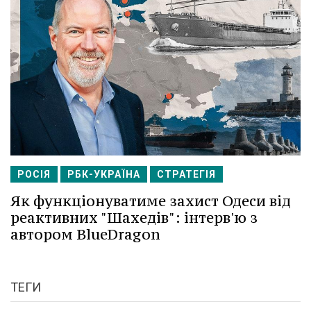
РОСІЯ
РБК-УКРАЇНА
СТРАТЕГІЯ
Як функціонуватиме захист Одеси від
реактивних "Шахедів": інтерв'ю з
автором BlueDragon
ТЕГИ