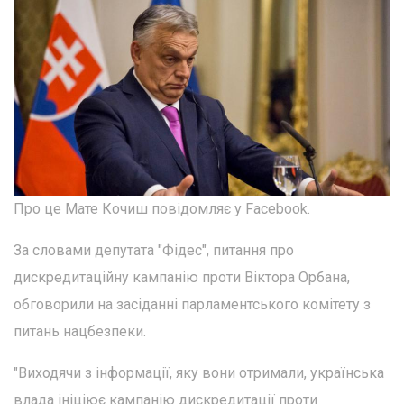
Про це Мате Кочиш повідомляє у Facebook.
За словами депутата "Фідес", питання про
дискредитаційну кампанію проти Віктора Орбана,
обговорили на засіданні парламентського комітету з
питань нацбезпеки.
"Виходячи з інформації, яку вони отримали, українська
влада ініціює кампанію дискредитації проти