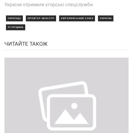
України отримали угорські спецслужби.
УКРАЇНЦІ
ПРЕМ'ЄР-МІНІСТР
ЄВРОПЕЙСЬКИЙ СОЮЗ
УКРАЇНА
УГОРЩИНА
ЧИТАЙТЕ ТАКОЖ