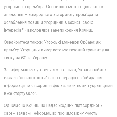
угорського прем'єра. Основною метою цієї акції є
зниження міжнародного авторитету прем'єра та
ослаблення позицій Угорщини в захисті своїх
інтересів," - висловлює занепокоєння Кочиш.
Ознайомтеся також: Угорські маневри Орбана: як
прем'єр Угорщини використовує газовий транзит для
тиску на ЄС та Україну.
За інформацією угорського політика, Україна нібито
вклала "значні кошти" в цю операцію, а "збирання
інформації та створення фальшивих новин українцями
вже стартувало".
Одночасно Кочиш не надає жодних підтверджень
своїм заявам. Інформацію про ймовірну участь