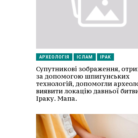
АРХЕОЛОГІЯ
ІСЛАМ
ІРАК
Супутникові зображення, отри
за допомогою шпигунських
технологій, допомогли археол
виявити локацію давньої битви
Іраку. Мапа.