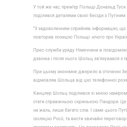
У той же час, прем'єр Польщі Дональд Туск 
поділився деталями своєї бесіди з Путіним.
"З задоволенням сприйняв інформацію, що 
повторив позицію Польщі: нічого про Україн
Прес-служба уряду Німеччини в повідомлен
дзвінка і після нього Шольц зв'язувався з
При цьому анонімне джерело в оточенні Зел
відмовляв Шольца від цієї телефонної роз
Канцлер Шольц поділився зі мною наміром
стати справжньою скринькою Пандори. Це мо
на жаль, лише багато слів. І саме цього Пу
ізоляцію Росії, та вести звичайні переговори