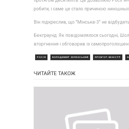
протягом десятиліть. Це дозволяло Росії ні
робити, і саме це стало причиною нинішньої
Він підкреслив, що "Мінська-3" не відбудеть
Бекграунд. Як повідомлялося сьогодні, Шол
вторгнення і обговорив із самопроголошени
РОСІЯ
ВОЛОДИМИР ЗЕЛЕНСЬКИЙ
ПРЕМ'ЄР-МІНІСТР
Н
ЧИТАЙТЕ ТАКОЖ