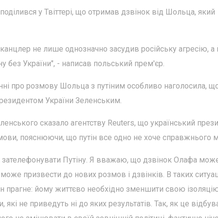
поділився у Твіттері, що отримав дзвінок від Шольца, який
канцлер не лише однозначно засудив російську агресію, а 
у без України", - написав польський прем'єр.
ні про розмову Шольца з путіним особливо наголосила, щ
 президентом України Зеленським.
енського сказало агентству Reuters, що український през
мови, пояснюючи, що путін все одно не хоче справжнього м
 зателефонувати Путіну. Я вважаю, що дзвінок Олафа мож
же призвести до нових розмов і дзвінків. В таких ситуац
тін прагне: йому життєво необхідно зменшити свою ізоляцію
, які не приведуть ні до яких результатів. Так, як це відбу