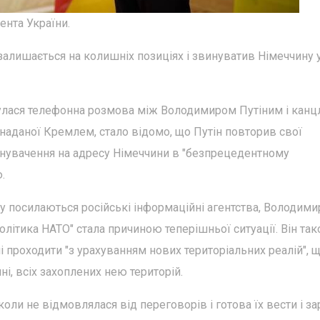
ента України.
залишається на колишніх позиціях і звинуватив Німеччину 
улася телефонна розмова між Володимиром Путіним і кан
наданої Кремлем, стало відомо, що Путін повторив свої
винувачення на адресу Німеччини в "безпрецедентному
.
ку посилаються російські інформаційні агентства, Володими
політика НАТО" стала причиною теперішньої ситуації. Він та
 проходити "з урахуванням нових територіальних реалій", 
і, всіх захоплених нею територій.
коли не відмовлялася від переговорів і готова їх вести і за