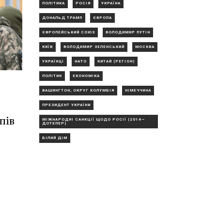
ПОЛІТИКА
РОСІЯ
УКРАЇНА
ДОНАЛЬД ТРАМП
ЄВРОПА
ЄВРОПЕЙСЬКИЙ СОЮЗ
ВОЛОДИМИР ПУТІН
КИЇВ
ВОЛОДИМИР ЗЕЛЕНСЬКИЙ
МОСКВА
УКРАЇНЦІ
НАТО
КИТАЙ (РЕГІОН)
ПОЛІТИК
ЕКОНОМІКА
ВАШИНГТОН, ОКРУГ КОЛУМБІЯ
НІМЕЧЧИНА
ПРЕЗИДЕНТ УКРАЇНИ
пів
МІЖНАРОДНІ САНКЦІЇ ЩОДО РОСІЇ (2014—
ДОТЕПЕР)
БІЛИЙ ДІМ