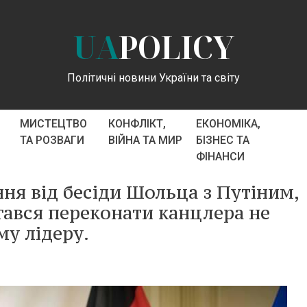
UA
POLICY
Політичні новини України та світу
МИСТЕЦТВО
КОНФЛІКТ,
ЕКОНОМІКА,
ТА РОЗВАГИ
ВІЙНА ТА МИР
БІЗНЕС ТА
ФІНАНСИ
ня від бесіди Шольца з Путіним,
гався переконати канцлера не
му лідеру.