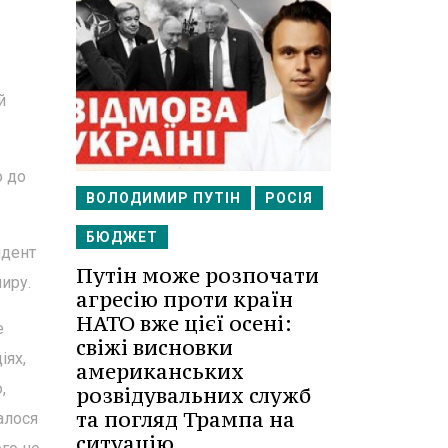
й
о до
ВОЛОДИМИР ПУТІН
РОСІЯ
БЮДЖЕТ
идент
Путін може розпочати
иру.
агресію проти країн
НАТО вже цієї осені:
е
свіжі висновки
іях,
американських
,
розвідувальних служб
та погляд Трампа на
валося
ситуацію.