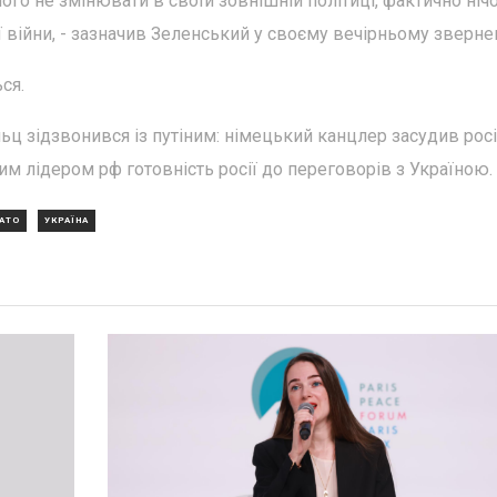
чого не змінювати в своїй зовнішній політиці, фактично ніч
 війни, - зазначив Зеленський у своєму вечірньому звернен
ся.
ьц зідзвонився із путіним: німецький канцлер засудив рос
м лідером рф готовність росії до переговорів з Україною.
АТО
УКРАЇНА