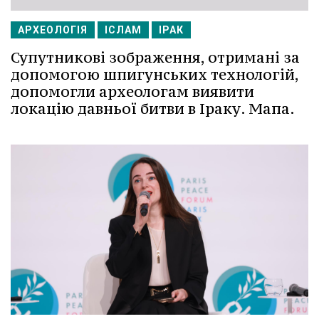
АРХЕОЛОГІЯ
ІСЛАМ
ІРАК
Супутникові зображення, отримані за
допомогою шпигунських технологій,
допомогли археологам виявити
локацію давньої битви в Іраку. Мапа.