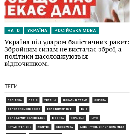
НАТО
УКРАЇНА
РОСІЙСЬКА МОВА
Україна під ударом балістичних ракет:
Збройним силам не вистачає зброї, а
політики насолоджуються
відпочинком.
ТЕГИ
ПОЛІТИКА
РОСІЯ
УКРАЇНА
ДОНАЛЬД ТРАМП
ЄВРОПА
ЄВРОПЕЙСЬКИЙ СОЮЗ
ВОЛОДИМИР ПУТІН
КИЇВ
ВОЛОДИМИР ЗЕЛЕНСЬКИЙ
МОСКВА
УКРАЇНЦІ
НАТО
КИТАЙ (РЕГІОН)
ПОЛІТИК
ЕКОНОМІКА
ВАШИНГТОН, ОКРУГ КОЛУМБІЯ