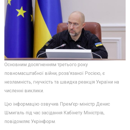
Основним досягненням третього року
повномасштабної війни, розв'язаної Росією, є
незламність, гнучкість та швидка реакція України на
численні виклики.
Цю інформацію озвучив Прем'єр-міністр Денис
Шмигаль під час засідання Кабінету Міністрів,
повідомляє Укрінформ.