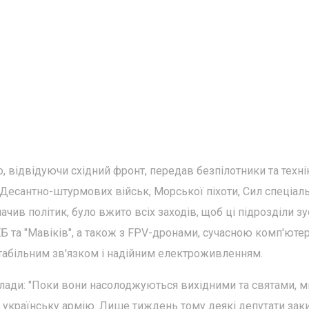
 відвідуючи східний фронт, передав безпілотники та техні
 Десантно-штурмових військ, Морської піхоти, Сил спеціал
ачив політик, було вжито всіх заходів, щоб ці підрозділи зу
ЕБ та "Мавіків", а також з FPV-дронами, сучасною комп'ют
стабільним зв'язком і надійним електроживленням.
ади: "Поки вони насолоджуються вихідними та святами, м
и українську армію. Лише тиждень тому деякі депутати зак