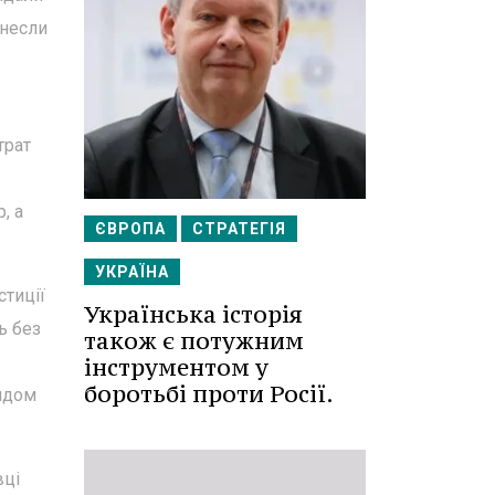
инесли
трат
, а
ЄВРОПА
СТРАТЕГІЯ
УКРАЇНА
стиції
Українська історія
ь без
також є потужним
інструментом у
боротьбі проти Росії.
рядом
вці