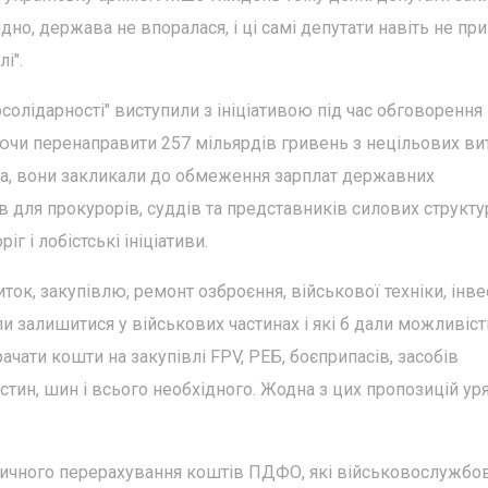
дно, держава не впоралася, і ці самі депутати навіть не пр
і".
лідарності" виступили з ініціативою під час обговорення
чи перенаправити 257 мільярдів гривень з нецільових ви
ма, вони закликали до обмеження зарплат державних
 для прокурорів, суддів та представників силових структур
 і лобістські ініціативи.
ток, закупівлю, ремонт озброєння, військової техніки, інве
мали залишитися у військових частинах і які б дали можливіст
ачати кошти на закупівлі FPV, РЕБ, боєприпасів, засобів
астин, шин і всього необхідного. Жодна з цих пропозицій у
тичного перерахування коштів ПДФО, які військовослужбо