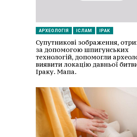
АРХЕОЛОГІЯ
ІСЛАМ
ІРАК
Супутникові зображення, отри
за допомогою шпигунських
технологій, допомогли археол
виявити локацію давньої битви
Іраку. Мапа.