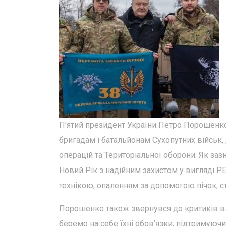
П'ятий президент України Петро Порошенко,
бригадам і батальйонам Сухопутних військ,
операцій та Територіальної оборони. Як зазн
Новий Рік з надійним захистом у вигляді Р
технікою, опаленням за допомогою пічок, 
Порошенко також звернувся до критиків вл
беремо на себе їхні обов’язки, підтримуюч