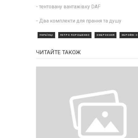
- тентовану вантажівку DAF
- Два комплекти для прання та душу
УКРАЇНЦІ
ПЕТРО ПОРОШЕНКО
ОЗБРОЄННЯ
ЗБРОЙНІ С
ЧИТАЙТЕ ТАКОЖ