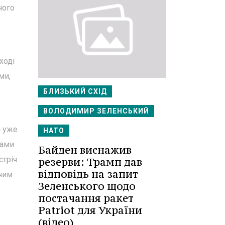
ного
ході
ми,
БЛИЗЬКИЙ СХІД
ВОЛОДИМИР ЗЕЛЕНСЬКИЙ
н уже
НАТО
рами
Байден виснажив
стріч
резерви: Трамп дав
відповідь на запит
 чим
Зеленського щодо
постачання ракет
Patriot для України
(відео)