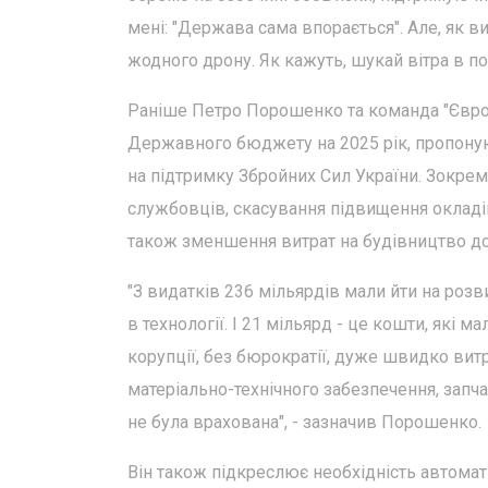
мені: "Держава сама впорається". Але, як ви
жодного дрону. Як кажуть, шукай вітра в пол
Раніше Петро Порошенко та команда "Євросо
Державного бюджету на 2025 рік, пропоную
на підтримку Збройних Сил України. Зокре
службовців, скасування підвищення окладів
також зменшення витрат на будівництво доріг
"З видатків 236 мільярдів мали йти на розви
в технології. І 21 мільярд - це кошти, які 
корупції, без бюрократії, дуже швидко витр
матеріально-технічного забезпечення, запч
не була врахована", - зазначив Порошенко.
Він також підкреслює необхідність автома