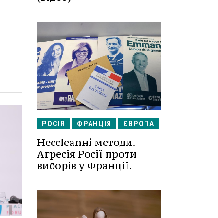
РОСІЯ
ФРАНЦІЯ
ЄВРОПА
Несcleanні методи.
Агресія Росії проти
виборів у Франції.