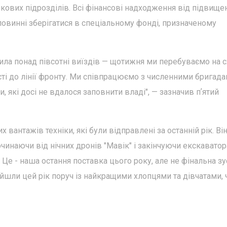
ькових підрозділів. Всі фінансові надходження від підвище
 повинні зберігатися в спеціальному фонді, призначеному
ила понад півсотні виїздів — щотижня ми перебуваємо на с
сті до лінії фронту. Ми співпрацюємо з численними бригада
и, які досі не вдалося заповнити владі", — зазначив пʼятий
 вантажів техніки, які були відправлені за останній рік. Ві
починаючи від нічних дронів "Мавік" і закінчуючи екскавато
Це - наша остання поставка цього року, але не фінальна зу
ройшли цей рік поруч із найкращими хлопцями та дівчатами,