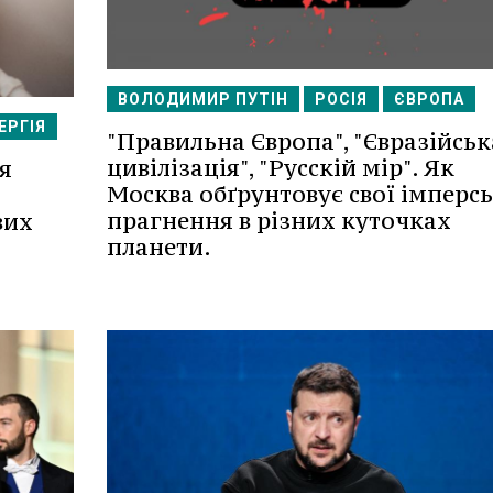
ВОЛОДИМИР ПУТІН
РОСІЯ
ЄВРОПА
ЕРГІЯ
"Правильна Європа", "Євразійськ
цивілізація", "Русскій мір". Як
я
Москва обґрунтовує свої імперсь
прагнення в різних куточках
вих
планети.