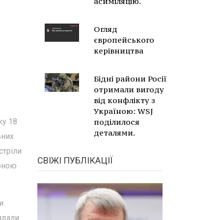
асиміляцію.
Огляд
європейського
керівництва
Бідні райони Росії
отримали вигоду
від конфлікту з
Україною: WSJ
ку 18
поділилося
деталями.
ьних
стріли
СВІЖІ ПУБЛІКАЦІЇ
ерною
и
идали