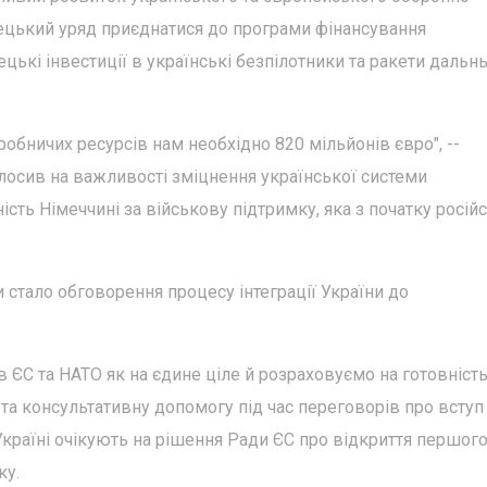
ецький уряд приєднатися до програми фінансування
цькі інвестиції в українські безпілотники та ракети дальн
бничих ресурсів нам необхідно 820 мільйонів євро", --
лосив на важливості зміцнення української системи
сть Німеччині за військову підтримку, яка з початку росій
стало обговорення процесу інтеграції України до
 ЄС та НАТО як на єдине ціле й розраховуємо на готовніст
 та консультативну допомогу під час переговорів про вступ 
Україні очікують на рішення Ради ЄС про відкриття першог
ку.