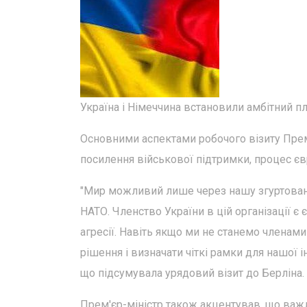
Україна і Німеччина встановили амбітний пл
Основними аспектами робочого візиту Прем'
посилення військової підтримки, процес єв
"Мир можливий лише через нашу згуртовані
НАТО. Членство України в цій організації 
агресії. Навіть якщо ми не станемо членам
рішення і визначати чіткі рамки для нашої ін
що підсумувала урядовий візит до Берліна.
Прем'єр-міністр також акцентував, що важ