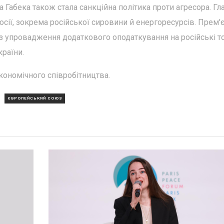
абека також стала санкційна політика проти агресора. Гл
сії, зокрема російської сировини й енергоресурсів. Прем'
з упровадження додаткового оподаткування на російські т
раїни.
кономічного співробітництва.
ЄВРОПЕЙСЬКИЙ СОЮЗ