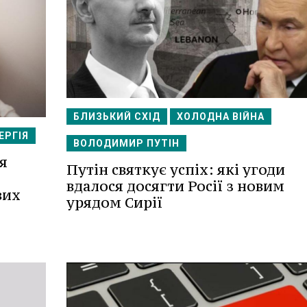
БЛИЗЬКИЙ СХІД
ХОЛОДНА ВІЙНА
ЕРГІЯ
ВОЛОДИМИР ПУТІН
я
Путін святкує успіх: які угоди
вдалося досягти Росії з новим
вих
урядом Сирії