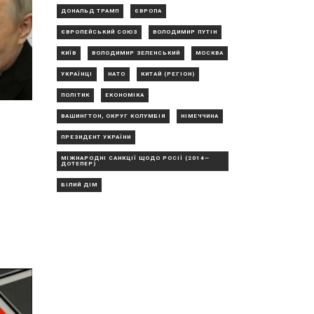
ДОНАЛЬД ТРАМП
ЄВРОПА
ЄВРОПЕЙСЬКИЙ СОЮЗ
ВОЛОДИМИР ПУТІН
КИЇВ
ВОЛОДИМИР ЗЕЛЕНСЬКИЙ
МОСКВА
УКРАЇНЦІ
НАТО
КИТАЙ (РЕГІОН)
ПОЛІТИК
ЕКОНОМІКА
ВАШИНГТОН, ОКРУГ КОЛУМБІЯ
НІМЕЧЧИНА
ПРЕЗИДЕНТ УКРАЇНИ
МІЖНАРОДНІ САНКЦІЇ ЩОДО РОСІЇ (2014—
ДОТЕПЕР)
БІЛИЙ ДІМ