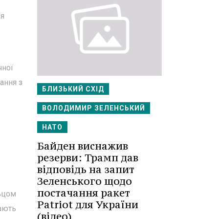
ля
чної
ання з
БЛИЗЬКИЙ СХІД
ВОЛОДИМИР ЗЕЛЕНСЬКИЙ
НАТО
Байден виснажив
резерви: Трамп дав
відповідь на запит
Зеленського щодо
постачання ракет
ьцом
Patriot для України
мають
(відео)