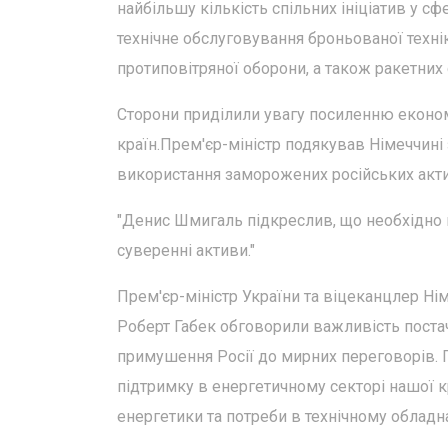
найбільшу кількість спільних ініціатив у 
технічне обслуговування броньованої техні
протиповітряної оборони, а також ракетних 
Сторони приділили увагу посиленню економіч
країн.Прем'єр-міністр подякував Німеччині 
використання заморожених російських актив
"Денис Шмигаль підкреслив, що необхідно п
суверенні активи."
Прем'єр-міністр України та віцеканцлер Ні
Роберт Габек обговорили важливість постач
примушення Росії до мирних переговорів. П
підтримку в енергетичному секторі нашої к
енергетики та потреби в технічному обладна