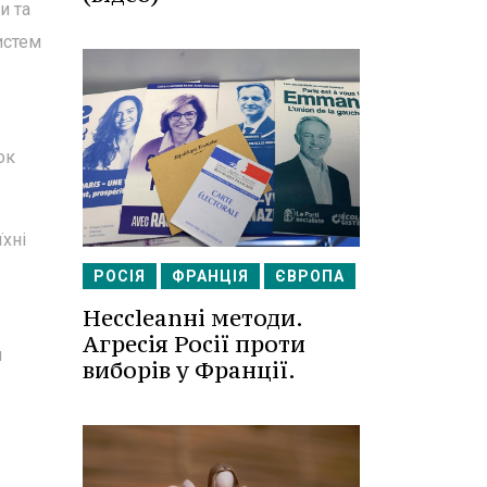
и та
истем
ок
їхні
РОСІЯ
ФРАНЦІЯ
ЄВРОПА
Несcleanні методи.
Агресія Росії проти
я
виборів у Франції.