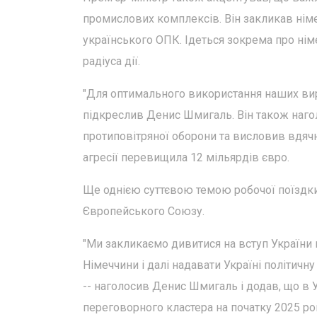
промислових комплексів. Він закликав нім
українського ОПК. Ідеться зокрема про німе
радіуса дії.
"Для оптимального використання наших виро
підкреслив Денис Шмигаль. Він також наго
протиповітряної оборони та висловив вдячні
агресії перевищила 12 мільярдів євро.
Ще однією суттєвою темою робочої поїздки 
Європейського Союзу.
"Ми закликаємо дивитися на вступ України в
Німеччини і далі надавати Україні політичну
-- наголосив Денис Шмигаль і додав, що в 
переговорного кластера на початку 2025 ро