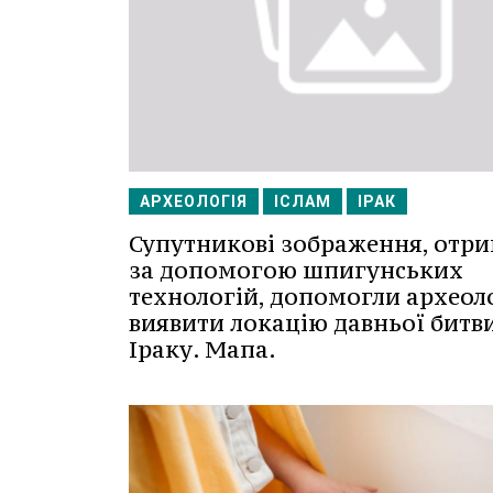
АРХЕОЛОГІЯ
ІСЛАМ
ІРАК
Супутникові зображення, отри
за допомогою шпигунських
технологій, допомогли археол
виявити локацію давньої битви
Іраку. Мапа.