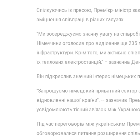
Спілкуючись із пресою, Прем'єр-міністр заз
зміцнення співпраці в різних галузях..
"Ми зосереджуємо значну увагу на співробіт
Німеччини оголосив про виділення ще 235 
інфраструктури. Крім того, ми активно сп
їх теплових електростанцій," – зазначив Д
Він підкреслив значний інтерес німецьких п
"Запрошуємо німецький приватний сектор с
відновленні нашої країни", -- зазначив Пре
усвідомлюють тісний зв'язок між Україною
Під час переговорів між українським Пр
обговорювалися питання розширення спільн