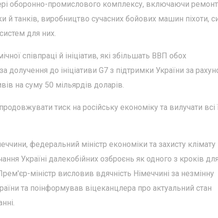
сфері оборонно-промислового комплексу, включаючи ремонт
ки й танків, виробництво сучасних бойових машин піхоти, с
систем для них.
ної співпраці й ініціатив, які збільшать ВВП обох
за долучення до ініціативи G7 з підтримки України за рахун
ів на суму 50 мільярдів доларів.
родовжувати тиск на російську економіку та вилучати всі 
меччини, федеральний міністр економіки та захисту клімату
ання Україні далекобійних озброєнь як одного з кроків дл
рем'єр-міністр висловив вдячність Німеччині за незмінну
раїни та поінформував віцеканцлера про актуальний стан
нні.