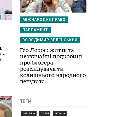
МІЖНАРОДНЕ ПРАВО
ПАРЛАМЕНТ
ВОЛОДИМИР ЗЕЛЕНСЬКИЙ
ь
Гео Лерос: життя та
 -
незвичайні подробиці
в
про блогера-
розслідувача та
колишнього народного
депутата.
ТЕГИ
ПОЛІТИКА
РОСІЯ
УКРАЇНА