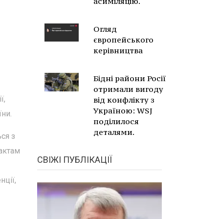
асиміляцію.
Огляд
європейського
керівництва
Бідні райони Росії
отримали вигоду
ї,
від конфлікту з
Україною: WSJ
їни.
поділилося
деталями.
ся з
 актам
СВІЖІ ПУБЛІКАЦІЇ
нції,