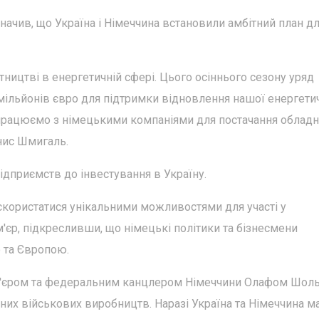
начив, що Україна і Німеччина встановили амбітний план д
ництві в енергетичній сфері. Цього осіннього сезону уряд
мільйонів євро для підтримки відновлення нашої енергети
івпрацюємо з німецькими компаніями для постачання обладн
енис Шмигаль.
ідприємств до інвестування в Україну.
користатися унікальними можливостями для участі у
м'єр, підкресливши, що німецькі політики та бізнесмени
 та Європою.
ем'єром та федеральним канцлером Німеччини Олафом Шол
их військових виробництв. Наразі Україна та Німеччина 