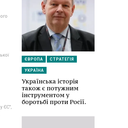
ього
ської
ЄВРОПА
СТРАТЕГІЯ
УКРАЇНА
Українська історія
також є потужним
інструментом у
ь
боротьбі проти Росії.
у ЄС",
о