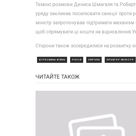
Темою розмови Дениса Шмигаля та Роберта Г
уряду закликав посилювати санкції проти ро
міністр запропонував підтримати механізм 
щоб спрямувати ці кошти на відновлення Ук
Сторони також зосередилися на розвитку е
АГРЕСИВНА ВІЙНА
РОСІЯ
ЄВРОПА
ПРЕМ'ЄР-МІНІСТР
ЧИТАЙТЕ ТАКОЖ