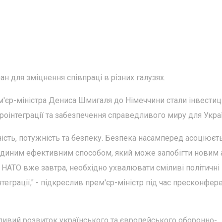
ан для зміцнення співпраці в різних галузях.
єр-міністра Дениса Шмигаля до Німеччини стали інвестиці
роінтеграції та забезпечення справедливого миру для Укра
сть, потужність та безпеку. Безпека насамперед асоціюєть
є єдиним ефективним способом, який може запобігти новим
и НАТО вже завтра, необхідно ухвалювати сміливі політичні
теграції," - підкреслив прем'єр-міністр під час пресконфере
ливий розвиток українського та європейського оборонно-