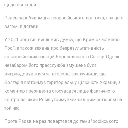
щодо своїх дій.
Радєв заробив імідж проросійського політика, і на це є
вагомі підстави.
У 2021 році він висловив думку, що Крим є частиною
Росії, а також заявив про безрезультативність
антиросійських санкцій Європейського Союзу. Однак
незабаром його пресслужба змушена була
виправдовуватися за ці слова, зазначивши, що
Болгарія підтримує територіальну цілісність України, а
коментар президента стосувався лише фактичного
контролю, який Росія утримувала над цим регіоном на
той час.
Проте Радєв не раз повертався до теми "російського