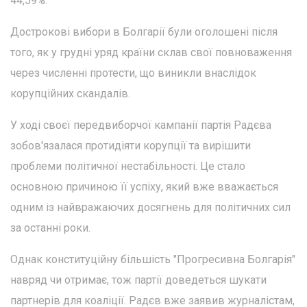
44,59%.
Дострокові вибори в Болгарії були оголошені після
того, як у грудні уряд країни склав свої повноваження
через численні протести, що виникли внаслідок
корупційних скандалів.
У ході своєї передвиборчої кампанії партія Радєва
зобов'язалася протидіяти корупції та вирішити
проблеми політичної нестабільності. Це стало
основною причиною її успіху, який вже вважається
одним із найвражаючих досягнень для політичних сил
за останні роки.
Однак конституційну більшість "Прогресивна Болгарія"
навряд чи отримає, тож партії доведеться шукати
партнерів для коаліції. Радєв вже заявив журналістам,