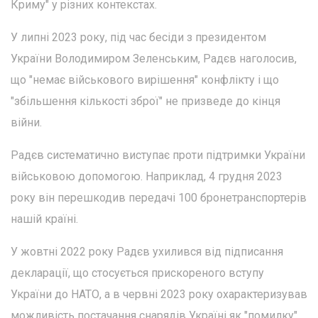
Криму" у різних контекстах.
У липні 2023 року, під час бесіди з президентом
України Володимиром Зеленським, Радєв наголосив,
що "немає військового вирішення" конфлікту і що
"збільшення кількості зброї" не призведе до кінця
війни.
Радєв систематично виступає проти підтримки України
військовою допомогою. Наприклад, 4 грудня 2023
року він перешкодив передачі 100 бронетранспортерів
нашій країні.
У жовтні 2022 року Радєв ухилився від підписання
декларації, що стосується прискореного вступу
України до НАТО, а в червні 2023 року охарактеризував
можливість постачання снарядів Україні як "помилку".