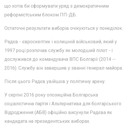
що хотів би сформувати уряд з демократичним
реформістським блоком ПП-ДБ.
Остаточні результати виборів очікуються у понеділок.
Радєв - євроскептик і колишній військовий, який у
1997 році розпочав службу як молодший пілот - і
дослужився до командувача ВПС Болгарії (2014 --
2016). Службу він завершив у званні генерал-майора.
Після цього Радєв увійшов у політичну арену.
У серпні 2016 року опозиційна Болгарська
соціалістична партія і Альтернатива для болгарського
Відродження (АБВ) офіційно висунули Радєва як
кандидата на президентських виборах.