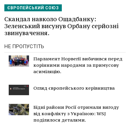
ЄВРОПЕЙСЬКИЙ СОЮЗ
Скандал навколо Ощадбанку:
Зеленський висунув Орбану серйозні
звинувачення.
НЕ ПРОПУСТІТЬ
Парламент Норвегії вибачився перед
корінними народами за примусову
асиміляцію.
Огляд європейського керівництва
Бідні райони Росії отримали вигоду
від конфлікту з Україною: WSJ
поділилося деталями.