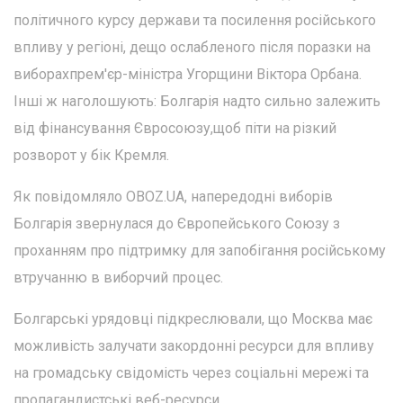
політичного курсу держави та посилення російського
впливу у регіоні, дещо ослабленого після поразки на
виборахпрем'єр-міністра Угорщини Віктора Орбана.
Інші ж наголошують: Болгарія надто сильно залежить
від фінансування Євросоюзу,щоб піти на різкий
розворот у бік Кремля.
Як повідомляло OBOZ.UA, напередодні виборів
Болгарія звернулася до Європейського Союзу з
проханням про підтримку для запобігання російському
втручанню в виборчий процес.
Болгарські урядовці підкреслювали, що Москва має
можливість залучати закордонні ресурси для впливу
на громадську свідомість через соціальні мережі та
пропагандистські веб-ресурси.