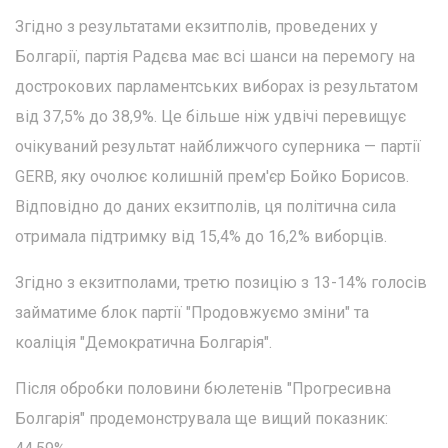
Згідно з результатами екзитполів, проведених у
Болгарії, партія Радєва має всі шанси на перемогу на
дострокових парламентських виборах із результатом
від 37,5% до 38,9%. Це більше ніж удвічі перевищує
очікуваний результат найближчого суперника — партії
GERB, яку очолює колишній прем'єр Бойко Борисов.
Відповідно до даних екзитполів, ця політична сила
отримала підтримку від 15,4% до 16,2% виборців.
Згідно з екзитполами, третю позицію з 13-14% голосів
займатиме блок партії "Продовжуємо зміни" та
коаліція "Демократична Болгарія".
Після обробки половини бюлетенів "Прогресивна
Болгарія" продемонструвала ще вищий показник: