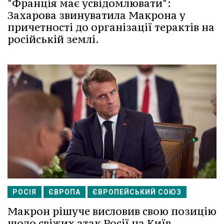
"Франція має усвідомлювати":
Захарова звинуватила Макрона у
причетності до організації терактів на
російській землі.
РОСІЯ
ЄВРОПА
ЄВРОПЕЙСЬКИЙ СОЮЗ
Макрон рішуче висловив свою позицію
щодо свіжих атак Росії на Київ.