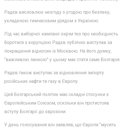
Радєв висловлює незгоду з угодою про безпеку,
укладеною тимчасовим урядом з Україною.
Під час виборчої кампанії окрім тез про необхідність
боротися з корупцією Радєв публічно виступав за
покращення відносин із Москвою. На його думку,
"важливою ланкою" у цьому має стати саме Болгарія.
Радєв також виступає за відновлення імпорту
російських нафти та газу в Європу.
Цей болгарський політик має складні стосунки з
Європейським Союзом, оскільки він протистояв
вступу Болгарії до єврозони.
У день голосування він заявляв, що Європа "мусить