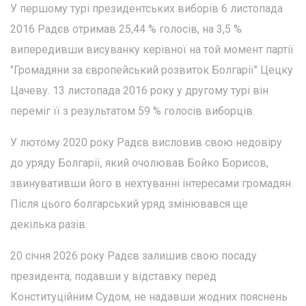
У першому турі президентських виборів 6 листопада
2016 Радєв отримав 25,44 % голосів, на 3,5 %
випередивши висуванку керівної на той момент партії
"Громадяни за європейський розвиток Болгарії" Цецку
Цачеву. 13 листопада 2016 року у другому турі він
переміг її з результатом 59 % голосів виборців.
У лютому 2020 року Радєв висловив свою недовіру
до уряду Болгарії, який очолював Бойко Борисов,
звинувативши його в нехтуванні інтересами громадян.
Після цього болгарський уряд змінювався ще
декілька разів.
20 січня 2026 року Радєв залишив свою посаду
президента, подавши у відставку перед
Конституційним Судом, не надавши жодних пояснень