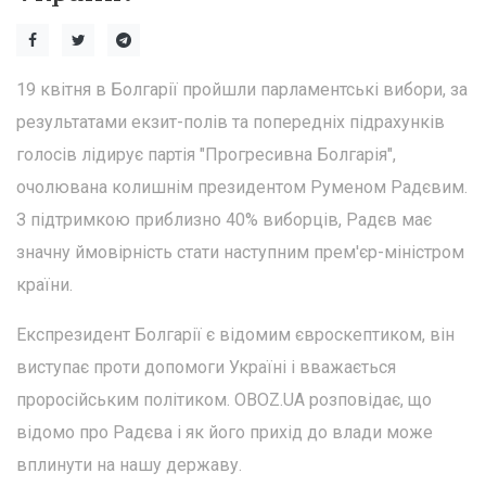
19 квітня в Болгарії пройшли парламентські вибори, за
результатами екзит-полів та попередніх підрахунків
голосів лідирує партія "Прогресивна Болгарія",
очолювана колишнім президентом Руменом Радєвим.
З підтримкою приблизно 40% виборців, Радєв має
значну ймовірність стати наступним прем'єр-міністром
країни.
Експрезидент Болгарії є відомим євроскептиком, він
виступає проти допомоги Україні і вважається
проросійським політиком. OBOZ.UA розповідає, що
відомо про Радєва і як його прихід до влади може
вплинути на нашу державу.