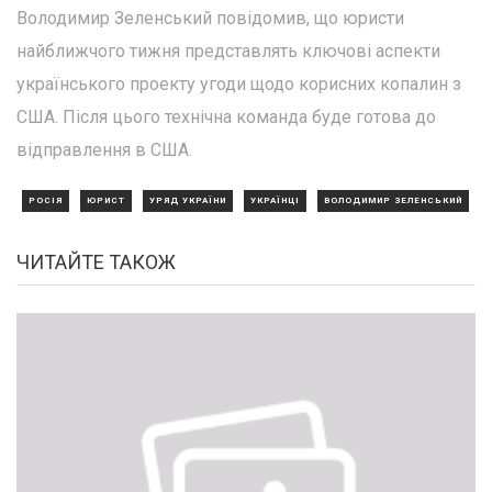
Володимир Зеленський повідомив, що юристи
найближчого тижня представлять ключові аспекти
українського проекту угоди щодо корисних копалин з
США. Після цього технічна команда буде готова до
відправлення в США.
РОСІЯ
ЮРИСТ
УРЯД УКРАЇНИ
УКРАЇНЦІ
ВОЛОДИМИР ЗЕЛЕНСЬКИЙ
ЧИТАЙТЕ ТАКОЖ