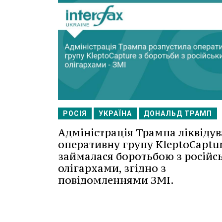
РОСІЯ
УКРАЇНА
ДОНАЛЬД ТРАМП
Адміністрація Трампа ліквідув
оперативну групу KleptoCaptur
займалася боротьбою з росій
олігархами, згідно з
повідомленнями ЗМІ.