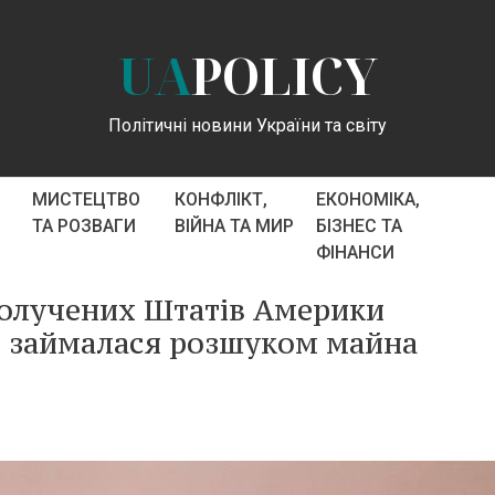
UA
POLICY
Політичні новини України та світу
МИСТЕЦТВО
КОНФЛІКТ,
ЕКОНОМІКА,
ТА РОЗВАГИ
ВІЙНА ТА МИР
БІЗНЕС ТА
ФІНАНСИ
получених Штатів Америки
о займалася розшуком майна