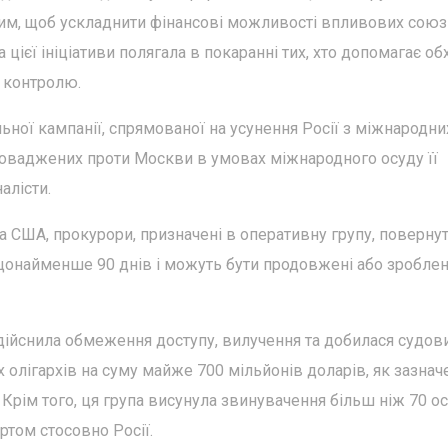
 тим, щоб ускладнити фінансові можливості впливових союз
 цієї ініціативи полягала в покаранні тих, хто допомагає об
о контролю.
ної кампанії, спрямованої на усунення Росії з міжнародни
проваджених проти Москви в умовах міжнародного осуду її
алісти.
 США, прокурори, призначені в оперативну групу, поверну
 щонайменше 90 днів і можуть бути продовжені або зроблен
здійснила обмеження доступу, вилучення та добилася судов
 олігархів на суму майже 700 мільйонів доларів, як зазнач
 Крім того, ця група висунула звинувачення більш ніж 70 о
ртом стосовно Росії.