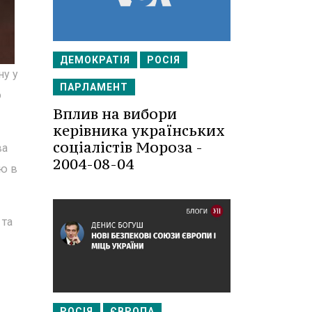
ДЕМОКРАТІЯ
РОСІЯ
ну у
ПАРЛАМЕНТ
о
Вплив на вибори
керівника українських
соціалістів Мороза -
ва
2004-08-04
ію в
 та
РОСІЯ
ЄВРОПА