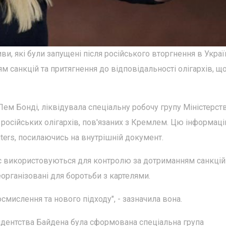
ви, які були запущені після російського вторгнення в Украї
м санкцій та притягнення до відповідальності олігархів, щ
ем Бонді, ліквідувала спеціальну робочу групу Міністерст
 російських олігархів, пов'язаних з Кремлем. Цю інформац
uters, посилаючись на внутрішній документ.
час використовуються для контролю за дотриманням санкцій
організовані для боротьби з картелями.
смислення та нового підходу", - зазначила вона.
идентства Байдена була сформована спеціальна група