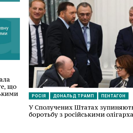
ала
e, що
ськими
РОСІЯ
ДОНАЛЬД ТРАМП
ПЕНТАГОН
У Сполучених Штатах зупиняют
боротьбу з російськими олігарх