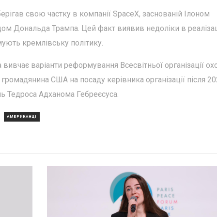
рігав свою частку в компанії SpaceX, заснованій Ілоном
дом Дональда Трампа. Цей факт виявив недоліки в реалізац
имують кремлівську політику.
ивчає варіанти реформування Всесвітньої організації ох
громадянина США на посаду керівника організації після 20
ь Тедроса Адханома Гебреєсуса.
АМЕРИКАНЦІ