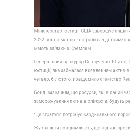
Міністерство юстиції США завершує ініціати
2022 році, з метою контролю за дотримання
мають зв'язки з Кремлем.
Генеральний прокурор Сполучених Штатів, П
юстиції, яка займалася виявленням активів
четвер, 6 лютого, повідомило агентство Re
Бонді зазначила, що ресурси, які в даний 
заморожування активів олігархів, будуть ре
"Ця стратегія потребує кардинального перео
Журналісти повідомляють, що під час през