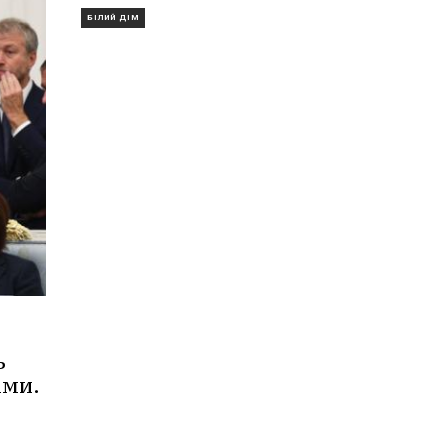
БІЛИЙ ДІМ
ь
ами.