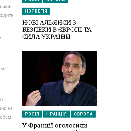
ників
НОРВЕГІЯ
ходити
НОВІ АЛЬЯНСИ З
БЕЗПЕКИ В ЄВРОПІ ТА
СИЛА УКРАЇНИ
х
ться
і
их
ено на
РОСІЯ
ФРАНЦІЯ
ЄВРОПА
собам
У Франції оголосили