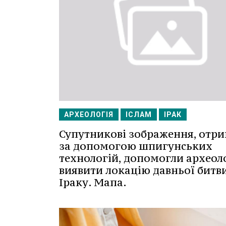
АРХЕОЛОГІЯ
ІСЛАМ
ІРАК
Супутникові зображення, отри
за допомогою шпигунських
технологій, допомогли археол
виявити локацію давньої битви
Іраку. Мапа.