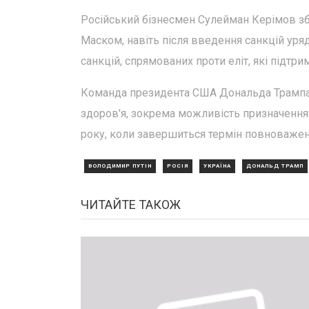
Російський бізнесмен Сулейман Керімов збе
Маском, навіть після введення санкцій уря
санкцій, спрямованих проти еліт, які підтр
Команда президента США Дональда Трампа в
здоров'я, зокрема можливість призначення 
року, коли завершиться термін повноважен
ВОЛОДИМИР ПУТІН
РОСІЯ
УКРАЇНА
ДОНАЛЬД ТРАМП
ЧИТАЙТЕ ТАКОЖ