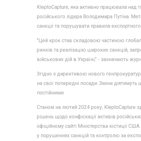
KleptoCapture, яка активно працювала над
російського лідера Володимира Путіна. Мета
санкції та порушувати правила експортног
"Цей крок став складовою частиною глобаль
ринків та реалізацію широких санкцій, за
військових дій в Україні," - зазначають журн
Згідно з директивою нового генпрокуратура
на свої попередні посади. Зміни діятимуть
постійними.
Станом на лютий 2024 року, KleptoCapture 
рішень щодо конфіскації активів російських
офіційному сайті Міністерства юстиції США.
у порушеннях санкцій та контролю за експо