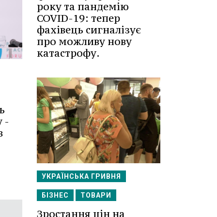
року та пандемію
COVID-19: тепер
фахівець сигналізує
про можливу нову
катастрофу.
ь
 -
в
УКРАЇНСЬКА ГРИВНЯ
БІЗНЕС
ТОВАРИ
Зростання цін на