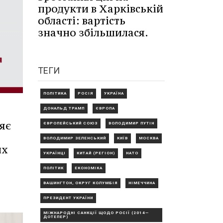
продукти в Харківській
області: вартість
значно збільшилася.
ТЕГИ
ПОЛІТИКА
РОСІЯ
УКРАЇНА
ДОНАЛЬД ТРАМП
ЄВРОПА
яє
ЄВРОПЕЙСЬКИЙ СОЮЗ
ВОЛОДИМИР ПУТІН
ВОЛОДИМИР ЗЕЛЕНСЬКИЙ
КИЇВ
МОСКВА
их
УКРАЇНЦІ
КИТАЙ (РЕГІОН)
НАТО
ПОЛІТИК
ЕКОНОМІКА
ВАШИНГТОН, ОКРУГ КОЛУМБІЯ
НІМЕЧЧИНА
ПРЕЗИДЕНТ УКРАЇНИ
МІЖНАРОДНІ САНКЦІЇ ЩОДО РОСІЇ (2014—
ДОТЕПЕР)