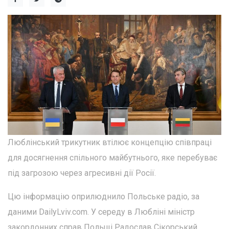
Люблінський трикутник втілює концепцію співпраці
для досягнення спільного майбутнього, яке перебуває
під загрозою через агресивні дії Росії.
Цю інформацію оприлюднило Польське радіо, за
даними DailyLviv.com. У середу в Любліні міністр
закордонних справ Польщі Радослав Сікорський