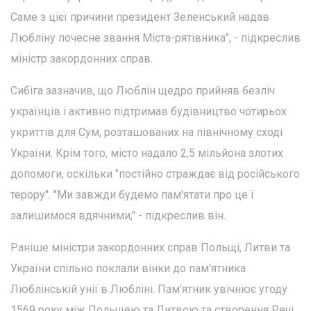
Саме з цієї причини президент Зеленський надав
Любліну почесне звання Міста-рятівника", - підкреслив
міністр закордонних справ.
Сибіга зазначив, що Люблін щедро прийняв безліч
українців і активно підтримав будівництво чотирьох
укриттів для Сум, розташованих на північному сході
України. Крім того, місто надало 2,5 мільйона злотих
допомоги, оскільки "постійно страждає від російського
терору". "Ми завжди будемо пам'ятати про це і
залишимося вдячними," - підкреслив він.
Раніше міністри закордонних справ Польщі, Литви та
України спільно поклали вінки до пам'ятника
Люблінській унії в Любліні. Пам'ятник увічнює угоду
1569 року між Польщею та Литвою та створення Речі