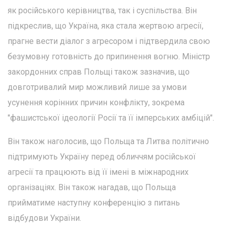
як російського керівництва, так і суспільства. Він
підкреслив, що Україна, яка стала жертвою агресії,
прагне вести діалог з агресором і підтвердила свою
безумовну готовність до припинення вогню. Міністр
закордонних справ Польщі також зазначив, що
довготривалий мир можливий лише за умови
усунення корінних причин конфлікту, зокрема
"фашистської ідеології Росії та її імперських амбіцій".
Він також наголосив, що Польща та Литва політично
підтримують Україну перед обличчям російської
агресії та працюють від її імені в міжнародних
організаціях. Він також нагадав, що Польща
прийматиме наступну конференцію з питань
відбудови України.