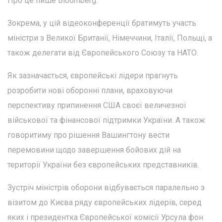
Про це пише Bloomberg.
Зокрема, у цій відеоконференції братимуть участь
міністри з Великої Британії, Німеччини, Італії, Польщі, а
також делегати від Європейського Союзу та НАТО.
Як зазначається, європейські лідери прагнуть
розробити нові оборонні плани, враховуючи
перспективу припинення США своєї величезної
військової та фінансової підтримки України. А також
говоритиму про рішення Вашингтону вести
перемовини щодо завершення бойових дій на
території України без європейських представників.
Зустріч міністрів оборони відбувається паралельно з
візитом до Києва ряду європейських лідерів, серед
яких і президентка Європейської комісії Урсула фон