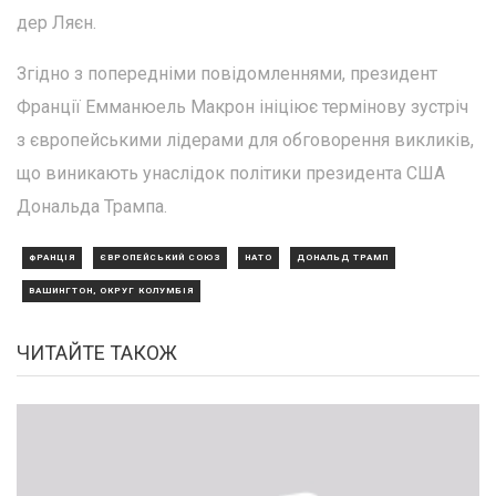
дер Ляєн.
Згідно з попередніми повідомленнями, президент
Франції Емманюель Макрон ініціює термінову зустріч
з європейськими лідерами для обговорення викликів,
що виникають унаслідок політики президента США
Дональда Трампа.
ФРАНЦІЯ
ЄВРОПЕЙСЬКИЙ СОЮЗ
НАТО
ДОНАЛЬД ТРАМП
ВАШИНГТОН, ОКРУГ КОЛУМБІЯ
ЧИТАЙТЕ ТАКОЖ