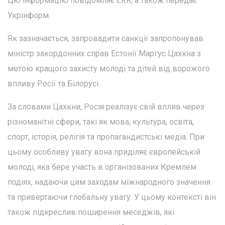
Цю інформацію повідомляє ERR, а також передає
Укрінформ.
Як зазначається, запровадити санкції запропонував
міністр закордонних справ Естонії Маргус Цахкна з
метою кращого захисту молоді та дітей від ворожого
впливу Росії та Білорусі.
За словами Цахкни, Росія реалізує свій вплив через
різноманітні сфери, такі як мова, культура, освіта,
спорт, історія, релігія та пропагандистські медіа. При
цьому особливу увагу вона приділяє європейській
молоді, яка бере участь в організованих Кремлем
подіях, надаючи цим заходам міжнародного значення
та привертаючи глобальну увагу. У цьому контексті він
також підкреслив поширення меседжів, які