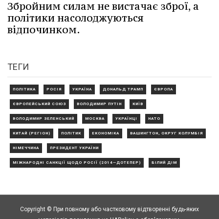
Збройним силам не вистачає зброї, а
політики насолоджуються
відпочинком.
ТЕГИ
ПОЛІТИКА
РОСІЯ
УКРАЇНА
ДОНАЛЬД ТРАМП
ЄВРОПА
ЄВРОПЕЙСЬКИЙ СОЮЗ
ВОЛОДИМИР ПУТІН
КИЇВ
ВОЛОДИМИР ЗЕЛЕНСЬКИЙ
МОСКВА
УКРАЇНЦІ
НАТО
КИТАЙ (РЕГІОН)
ПОЛІТИК
ЕКОНОМІКА
ВАШИНГТОН, ОКРУГ КОЛУМБІЯ
НІМЕЧЧИНА
ПРЕЗИДЕНТ УКРАЇНИ
МІЖНАРОДНІ САНКЦІЇ ЩОДО РОСІЇ (2014—ДОТЕПЕР)
БІЛИЙ ДІМ
Copyright © При повному або частковому відтворенні будь-яких