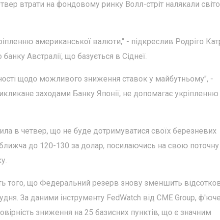
 четвер втрати на фондовому ринку Волл-стріт налякали світо
кріпленню американської валюти," - підкреслив Родріго Катр
банку Австралії, що базується в Сіднеї.
ності щодо можливого зниження ставок у майбутньому", -
 викликане заходами Банку Японії, не допомагає укріпленню
вила в четвер, що не буде дотримуватися своїх березневих
и ближча до 120-130 за долар, посилаючись на свою поточну
у.
сть того, що Федеральний резерв знову зменшить відсотков
рудня. За даними інструменту FedWatch від CME Group, ф'юч
вірність зниження на 25 базисних пунктів, що є значним