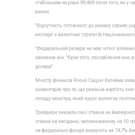
стабільним на рівні 99,469 після того, як у
ринки.
"Відсутність готовності до ризику сприяє у
експерт з валютних стратегій Національного 
"Федеральний резерв не має чіткої впевне
зазначив він. "Крім того, послаблення єни,
долара".
Міністр фінансів Японії Сацукі Катаяма зая
коментарів про те, що реальна вартість єн
посаду міністра, який курує валютну політик
Трейдери знизили свої ставки на ймовірні
ставки на засіданні, запланованому на 10 г
на федеральні фонди вказують на 74,7% ймо