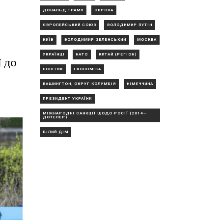
ДОНАЛЬД ТРАМП
ЄВРОПА
ЄВРОПЕЙСЬКИЙ СОЮЗ
ВОЛОДИМИР ПУТІН
КИЇВ
ВОЛОДИМИР ЗЕЛЕНСЬКИЙ
МОСКВА
УКРАЇНЦІ
НАТО
КИТАЙ (РЕГІОН)
 до
ПОЛІТИК
ЕКОНОМІКА
ВАШИНГТОН, ОКРУГ КОЛУМБІЯ
НІМЕЧЧИНА
ПРЕЗИДЕНТ УКРАЇНИ
МІЖНАРОДНІ САНКЦІЇ ЩОДО РОСІЇ (2014—
ДОТЕПЕР)
БІЛИЙ ДІМ