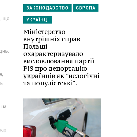
ЗАКОНОДАВСТВО
ЄВРОПА
, що
УКРАЇНЦІ
Міністерство
внутрішніх справ
Польщі
див,
охарактеризувало
висловлювання партії
PiS про депортацію
я,
українців як "нелогічні
та популістські".
ць
 на
лар