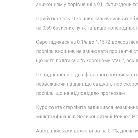
зниженням у порівнянні з 91,1% тиждень то
Прибутковість 10-річних казначейських об
на 0,59 базисних пунктів вище попереднього
Євро піднявся на 0,1% до 1,1572 долара піс
поспіль вирішив не змінювати процентні ст
що його політика є "в хорошому стані", ос
По відношенню до офшорного китайського 
незважаючи на дані, що свідчать про скоро
поспіль, що не відповідало прогнозам.
Курс фунта стерлінгів залишився незмінним 
міністра фінансів Великобританії Рейчел Рі
Австралійський долар впав на 0,1%, досягн