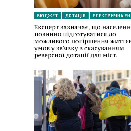
БЮДЖЕТ
ДОТАЦІЯ
ЕЛЕКТРИЧНА ЕН
Експерт зазначає, що населенн
повинно підготуватися до
можливого погіршення життє
умов у зв'язку з скасуванням
реверсної дотації для міст.