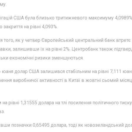
му.
лігацій США була близько тритижневого максимуму 4,0989%
 закриття на рівні 4,093%.
ля того, як у четвер Європейський центральний банк втретє
авки, залишивши їх на рівні 2%. Центробанк також підтвер
кільки економічні ризики зменшуються.
юаня долар США залишився стабільним на рівні 7,111 юан
чення виробничої активності в Китаї в жовтні сьомий міся
на рівні 1,31555 долара на тлі посилення політичного тиску
вз.
увши позначки 0,65495 долара, тоді як новозеландський до