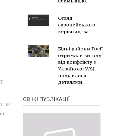
асиміляцію.
Огляд
європейського
керівництва
Бідні райони Росії
отримали вигоду
від конфлікту з
Україною: WSJ
поділилося
тр
деталями.
СВІЖІ ПУБЛІКАЦІЇ
о, як
ві