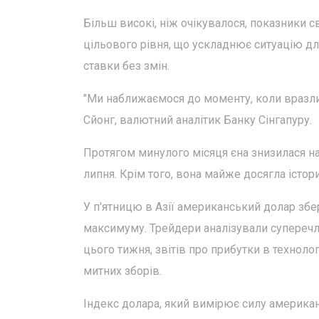
Більш високі, ніж очікувалося, показники с
цільового рівня, що ускладнює ситуацію для
ставки без змін.
"Ми наближаємося до моменту, коли вразливі
Сйонг, валютний аналітик Банку Сінгапуру.
Протягом минулого місяця єна знизилася н
липня. Крім того, вона майже досягла істо
У п'ятницю в Азії американський долар збері
максимуму. Трейдери аналізували суперечли
цього тижня, звітів про прибутки в технол
митних зборів.
Індекс долара, який вимірює силу америк