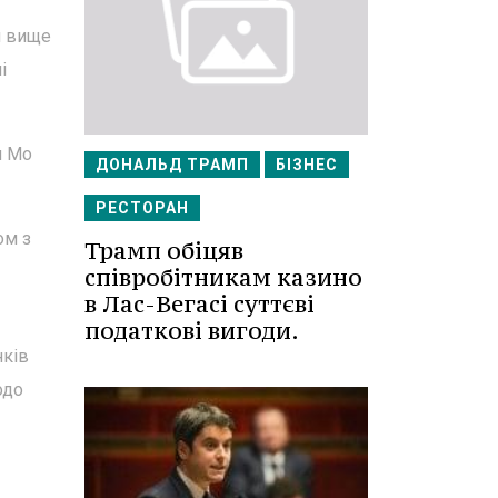
я вище
і
м Мо
ДОНАЛЬД ТРАМП
БІЗНЕС
РЕСТОРАН
ом з
Трамп обіцяв
співробітникам казино
в Лас-Вегасі суттєві
податкові вигоди.
нків
одо