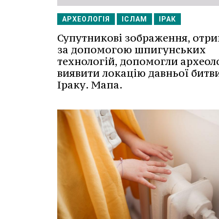
АРХЕОЛОГІЯ
ІСЛАМ
ІРАК
Супутникові зображення, отри
за допомогою шпигунських
технологій, допомогли археол
виявити локацію давньої битви
Іраку. Мапа.