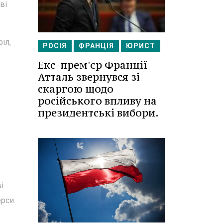
ві
іл,
РОСІЯ
ФРАНЦІЯ
ЮРИСТ
Екс-прем'єр Франції
Атталь звернувся зі
скаргою щодо
російського впливу на
президентські вибори.
і
ерси