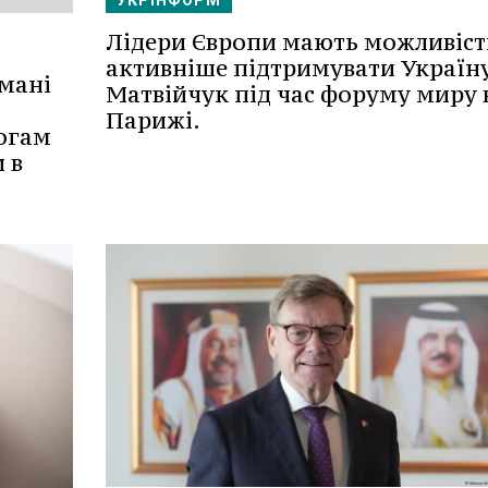
УКРІНФОРМ
Лідери Європи мають можливіст
активніше підтримувати Україну
мані
Матвійчук під час форуму миру 
Парижі.
огам
 в