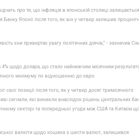
відчать про те, що інфляція в японській столиці залишаєтьс
 Банку Японії після того, як він у четвер залишив процентн
сть єни привертає увагу політичних діячів," - зазначив Сі
а 4% щодо долара, що стало найнижчим місячним результат
ричного мінімуму по відношенню до євро.
г свої позиції після того, як у четвер досяг тримісячного
ві сигнали, які виникли внаслідок рішень центральних ба
огічному секторі та попередньої угоди між США та Китаєм щ
анської валюти щодо кошика з шести валют, залишився