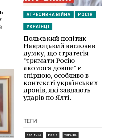
ь
АГРЕСИВНА ВІЙНА
РОСІЯ
 -
в
УКРАЇНЦІ
Польський політик
Навроцький висловив
думку, що стратегія
"тримати Росію
якомога довше" є
спірною, особливо в
контексті українських
дронів, які завдають
ударів по Ялті.
ТЕГИ
ПОЛІТИКА
РОСІЯ
УКРАЇНА