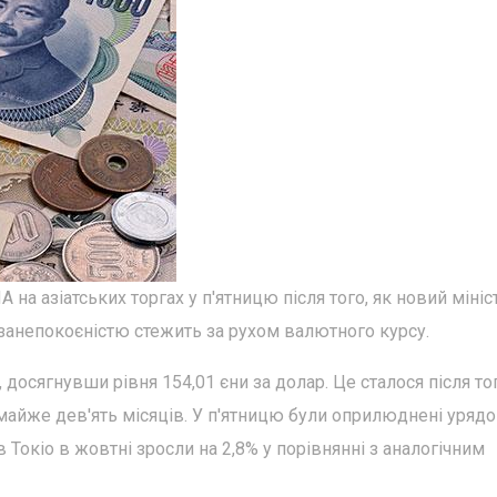
на азіатських торгах у п'ятницю після того, як новий мініс
 занепокоєністю стежить за рухом валютного курсу.
досягнувши рівня 154,01 єни за долар. Це сталося після тог
майже дев'ять місяців. У п'ятницю були оприлюднені урядо
 в Токіо в жовтні зросли на 2,8% у порівнянні з аналогічним