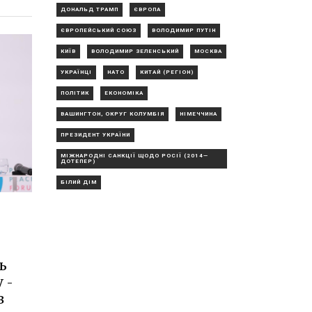
ДОНАЛЬД ТРАМП
ЄВРОПА
ЄВРОПЕЙСЬКИЙ СОЮЗ
ВОЛОДИМИР ПУТІН
КИЇВ
ВОЛОДИМИР ЗЕЛЕНСЬКИЙ
МОСКВА
УКРАЇНЦІ
НАТО
КИТАЙ (РЕГІОН)
ПОЛІТИК
ЕКОНОМІКА
ВАШИНГТОН, ОКРУГ КОЛУМБІЯ
НІМЕЧЧИНА
ПРЕЗИДЕНТ УКРАЇНИ
МІЖНАРОДНІ САНКЦІЇ ЩОДО РОСІЇ (2014—
ДОТЕПЕР)
БІЛИЙ ДІМ
ь
 -
в