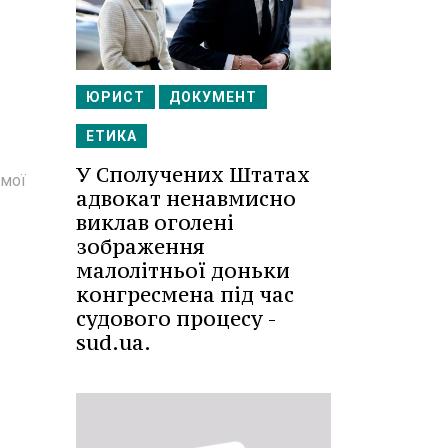
ЮРИСТ
ДОКУМЕНТ
ЕТИКА
У Сполучених Штатах
амої
адвокат ненавмисно
виклав оголені
зображення
малолітньої доньки
конгресмена під час
судового процесу -
sud.ua.