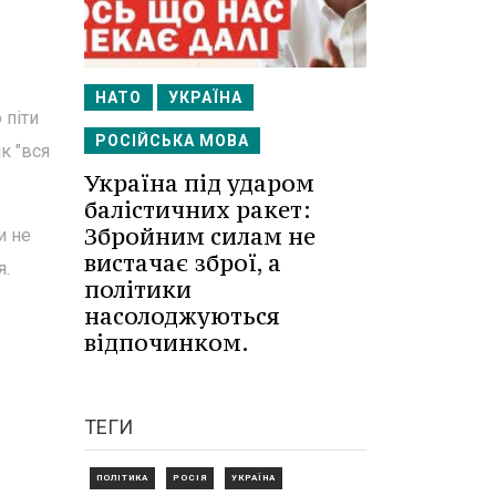
НАТО
УКРАЇНА
 піти
РОСІЙСЬКА МОВА
к "вся
Україна під ударом
балістичних ракет:
Збройним силам не
и не
вистачає зброї, а
я.
політики
насолоджуються
відпочинком.
ТЕГИ
ПОЛІТИКА
РОСІЯ
УКРАЇНА