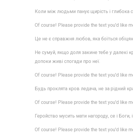
Коли між людьми панує щирість і глибока с
Of course! Please provide the text you'd like 
Це не є справжня любов, яка боїться обіцян
Не сумуй, якщо доля закине тебе у далекі 
допоки живі спогади про неї.
Of course! Please provide the text you'd like 
Будь проклята кров ледача, не за рідний кр
Of course! Please provide the text you'd like 
Геройство мусить мати нагороду, се і Боги,
Of course! Please provide the text you'd like 