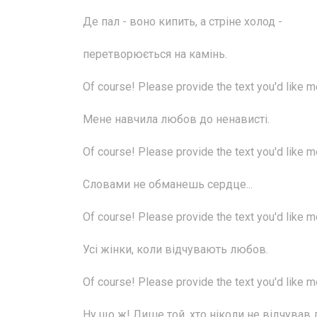
Де пал - воно кипить, а стріне холод -
перетворюється на камінь.
Of course! Please provide the text you'd like 
Мене навчила любов до ненависті.
Of course! Please provide the text you'd like 
Словами не обманешь сердце...
Of course! Please provide the text you'd like 
Усі жінки, коли відчувають любов.
Of course! Please provide the text you'd like 
Ну що ж! Лише той, хто ніколи не відчував