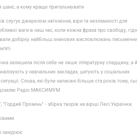
я шанс, а кому краще пригальмувати
ів слугує джерелом натхнення, віри та незламності для
обливої ваги в наш час, коли кожна фраза про свободу, гідні
ували добірку найбільш знакових висловлювань письменниц
'яті.
аїнка залишила після себе не лише літературну спадщину, а 
 аналізують у навчальних закладах, цитують у соціальних
итуації. Слова, які були написані більше ста років тому, сь
відомляє Радіо МАКСИМУМ.
, "Гордий Промінь" - збірка творів на вірші Лесі Українки.
ловиме.
і занурює.