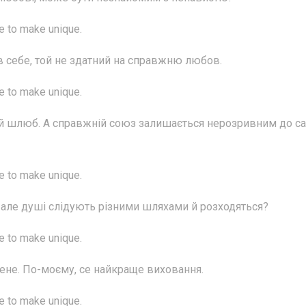
me to make unique.
ив себе, той не здатний на справжню любов.
me to make unique.
ий шлюб. А справжній союз залишається нерозривним до с
me to make unique.
 але душі слідують різними шляхами й розходяться?
me to make unique.
ене. По-моєму, се найкраще виховання.
me to make unique.