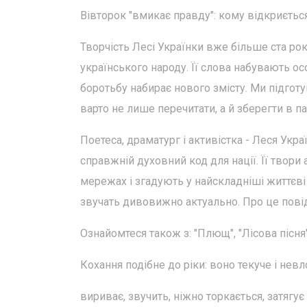
Вівторок "вмикає правду": кому відкриєтьс
Творчість Лесі Українки вже більше ста рок
українського народу. Її слова набувають ос
боротьбу набирає нового змісту. Ми підгот
варто не лише перечитати, а й зберегти в пам
Поетеса, драматург і активістка - Леся Укр
справжній духовний код для нації. Її твори
мережах і згадують у найскладніші життєві с
звучать дивовижно актуально. Про це по
Ознайомтеся також з: "Плющ", "Лісова пісня"
Кохання подібне до ріки: воно текуче і нев
вириває, звучить, ніжно торкається, затягує 