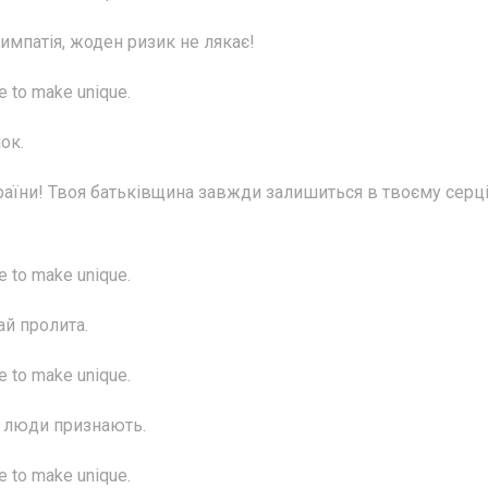
импатія, жоден ризик не лякає!
me to make unique.
ок.
країни! Твоя батьківщина завжди залишиться в твоєму серці
me to make unique.
ай пролита.
me to make unique.
 і люди признають.
me to make unique.