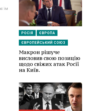
є їм
РОСІЯ
ЄВРОПА
ЄВРОПЕЙСЬКИЙ СОЮЗ
Макрон рішуче
висловив свою позицію
щодо свіжих атак Росії
на Київ.