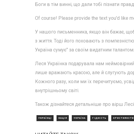
Боги в тім винні, що дали тобі пізнати пра
Of course! Please provide the text you'd like 
У нашого письменника, якщо він бажає, щоб
з життя. Тоді його поховають з помпезністю,
Україна сумує" за своїм видатним талантом
Леся Українка подарувала нам неймовірний 
лише вражають красою, але й слугують доро
Кожного разу, коли ми їх перечитуємо, ус
внутрішньому світі.
Також дізнайтеся детальніше про вірш Лесі 
УКРАЇНЦІ
НАЦІЯ
УКРАЇНА
ГІДНІСТЬ
ХРИСТИЯНСТВ