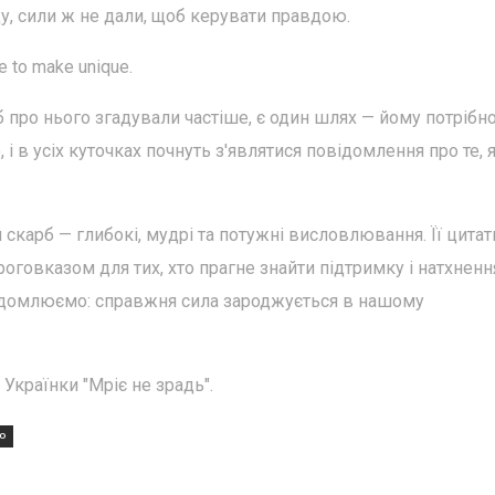
вду, сили ж не дали, щоб керувати правдою.
me to make unique.
 про нього згадували частіше, є один шлях — йому потрібно
 і в усіх куточках почнуть з'являтися повідомлення про те, я
.
скарб — глибокі, мудрі та потужні висловлювання. Її цитат
говказом для тих, хто прагне знайти підтримку і натхненн
відомлюємо: справжня сила зароджується в нашому
Українки "Мріє не зрадь".
О