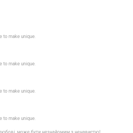
me to make unique.
me to make unique.
me to make unique.
me to make unique.
 любові, може бути незнайомим з ненавистю!