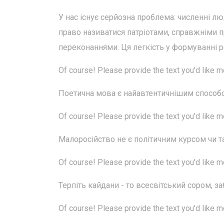
У нас існує серйозна проблема: численні 
право називатися патріотами, справжніми п
переконаннями. Ця легкість у формуванні р
Of course! Please provide the text you'd like 
Поетична мова є найавтентичнішим способ
Of course! Please provide the text you'd like 
Малоросійство не є політичним курсом чи та
Of course! Please provide the text you'd like 
Терпіть кайдани - то всесвітський сором, заб
Of course! Please provide the text you'd like 