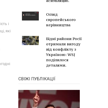
асиміляцію.
Огляд
європейського
сть і
керівництва
і, які
Бідні райони Росії
отримали вигоду
від конфлікту з
й
Україною: WSJ
поділилося
огодні
деталями.
СВІЖІ ПУБЛІКАЦІЇ