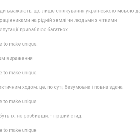
люди вважають, що лише спілкування українською мовою да
рацівниками на рідній землі чи людьми з чіткими
епутації приваблює багатьох.
me to make unique.
ом вираження.
me to make unique.
ктичним ходом; це, по суті, безумовна і повна здача.
me to make unique.
уть їх, не розбивши, - гірший стид.
me to make unique.