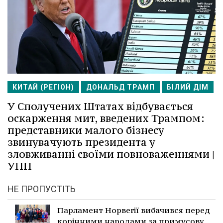
КИТАЙ (РЕГІОН)
ДОНАЛЬД ТРАМП
БІЛИЙ ДІМ
У Сполучених Штатах відбувається
оскарження мит, введених Трампом:
представники малого бізнесу
звинувачують президента у
зловживанні своїми повноваженнями |
УНН
НЕ ПРОПУСТІТЬ
Парламент Норвегії вибачився перед
корінними народами за примусову