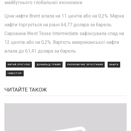
майбутнього глобальної економіки.
Ціна нафти Brent впала на 11 центів або на 0,2%. Марка
нафти торгується на рівні 64,77 долара за барель.
Сировина West Texas Intermediate зафіксувала спад на
12 центів або на 0,2%. Вартість американської нафти
впала до 61,41 долара за барель.
КИТАЙ (РЕГІОН)
ДОНАЛЬД ТРАМП
ЕКОНОМІЧНЕ ЗРОСТАННЯ
НАФТА
ІНВЕСТОР
ЧИТАЙТЕ ТАКОЖ