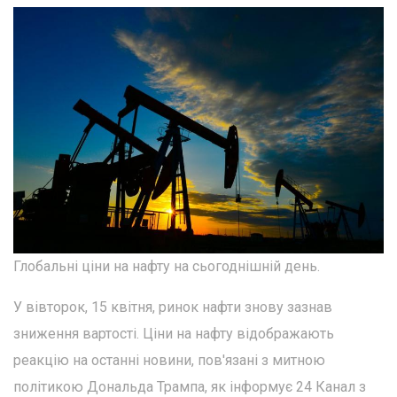
Глобальні ціни на нафту на сьогоднішній день.
У вівторок, 15 квітня, ринок нафти знову зазнав
зниження вартості. Ціни на нафту відображають
реакцію на останні новини, пов'язані з митною
політикою Дональда Трампа, як інформує 24 Канал з