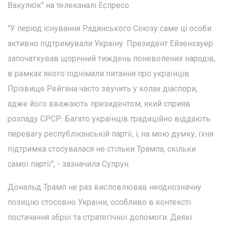
Вакулюк" на телеканалі Еспресо.
"У період існування Радянського Союзу саме ці особи
активно підтримували Україну. Президент Ейзенхауер
започаткував щорічний тиждень поневолених народів,
в рамках якого піднімали питання про українців.
Прізвище Рейгана часто звучить у колах діаспори,
адже його вважають президентом, який сприяв
розпаду СРСР. Багато українців традиційно віддають
перевагу республіканській партії, і, на мою думку, їхня
підтримка стосувалася не стільки Трампа, скільки
самої партії", - зазначила Супрун.
Дональд Трамп не раз висловлював неоднозначну
позицію стосовно України, особливо в контексті
постачання зброї та стратегічної допомоги. Деякі