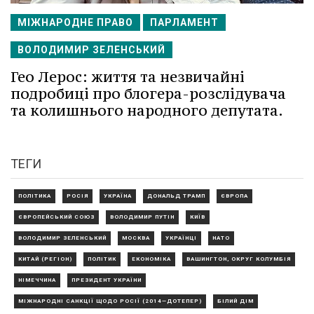
МІЖНАРОДНЕ ПРАВО
ПАРЛАМЕНТ
ВОЛОДИМИР ЗЕЛЕНСЬКИЙ
Гео Лерос: життя та незвичайні
подробиці про блогера-розслідувача
та колишнього народного депутата.
ТЕГИ
ПОЛІТИКА
РОСІЯ
УКРАЇНА
ДОНАЛЬД ТРАМП
ЄВРОПА
ЄВРОПЕЙСЬКИЙ СОЮЗ
ВОЛОДИМИР ПУТІН
КИЇВ
ВОЛОДИМИР ЗЕЛЕНСЬКИЙ
МОСКВА
УКРАЇНЦІ
НАТО
КИТАЙ (РЕГІОН)
ПОЛІТИК
ЕКОНОМІКА
ВАШИНГТОН, ОКРУГ КОЛУМБІЯ
НІМЕЧЧИНА
ПРЕЗИДЕНТ УКРАЇНИ
МІЖНАРОДНІ САНКЦІЇ ЩОДО РОСІЇ (2014—ДОТЕПЕР)
БІЛИЙ ДІМ