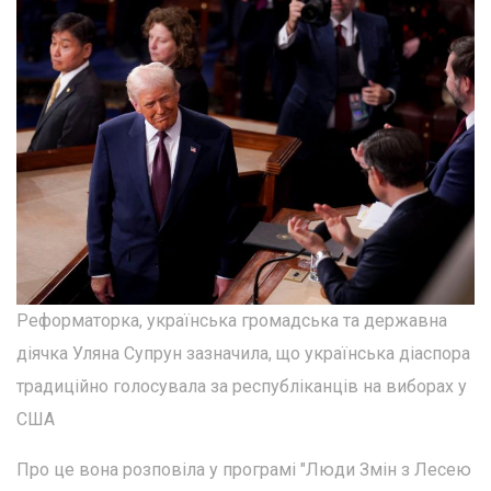
Реформаторка, українська громадська та державна
діячка Уляна Супрун зазначила, що українська діаспора
традиційно голосувала за республіканців на виборах у
США
Про це вона розповіла у програмі "Люди Змін з Лесею