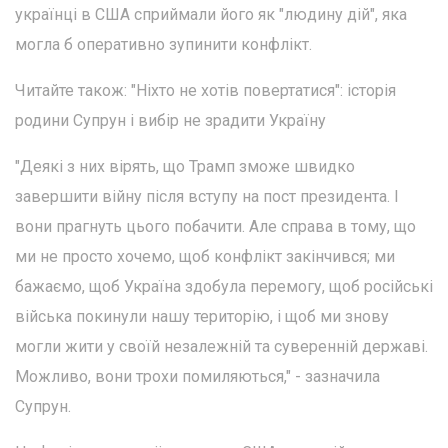
українці в США сприймали його як "людину дій", яка
могла б оперативно зупинити конфлікт.
Читайте також: "Ніхто не хотів повертатися": історія
родини Супрун і вибір не зрадити Україну
"Деякі з них вірять, що Трамп зможе швидко
завершити війну після вступу на пост президента. І
вони прагнуть цього побачити. Але справа в тому, що
ми не просто хочемо, щоб конфлікт закінчився; ми
бажаємо, щоб Україна здобула перемогу, щоб російські
війська покинули нашу територію, і щоб ми знову
могли жити у своїй незалежній та суверенній державі.
Можливо, вони трохи помиляються," - зазначила
Супрун.