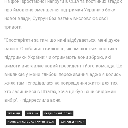
На фоні зростаючої напруги в США та постійних згадок
про ймовірне зменшення підтримки України з боку
нової влади, Супрун без вагань висловлює свої
тривоги.
"Спостерігати за тим, що нині відбувається, мені дуже
важко. Особливо хвилює те, як змінюється політика
підтримки України: чи отримають вони зброю, які
вимоги виставляє новий президент і його команда. Це
викликає у мене глибокі переживання, адже я колись
жила там і сподівалася на покращення життя для тих,
хто залишився в Штатах, хоча це був їхній свідомий
вибір", - підкреслила вона.
УКРАЇНЦІ
УКРАЇНА
РАДЯНСЬКИЙ СОЮЗ
РЕСПУБЛІКАНСЬКА ПАРТІЯ (США)
ДОНАЛЬД ТРАМП