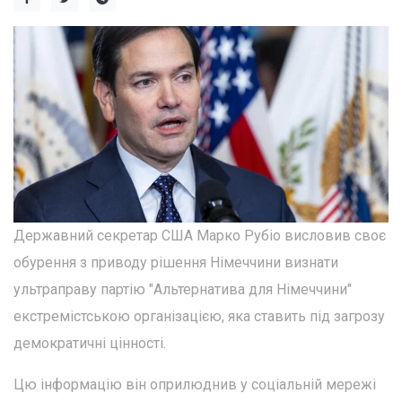
Державний секретар США Марко Рубіо висловив своє
обурення з приводу рішення Німеччини визнати
ультраправу партію "Альтернатива для Німеччини"
екстремістською організацією, яка ставить під загрозу
демократичні цінності.
Цю інформацію він оприлюднив у соціальній мережі