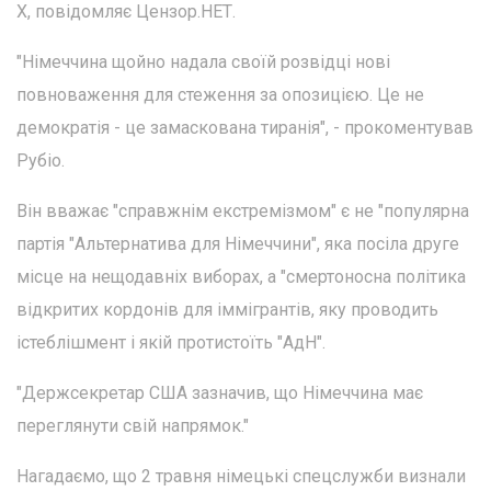
Х, повідомляє Цензор.НЕТ.
"Німеччина щойно надала своїй розвідці нові
повноваження для стеження за опозицією. Це не
демократія - це замаскована тиранія", - прокоментував
Рубіо.
Він вважає "справжнім екстремізмом" є не "популярна
партія "Альтернатива для Німеччини", яка посіла друге
місце на нещодавніх виборах, а "смертоносна політика
відкритих кордонів для іммігрантів, яку проводить
істеблішмент і якій протистоїть "АдН".
"Держсекретар США зазначив, що Німеччина має
переглянути свій напрямок."
Нагадаємо, що 2 травня німецькі спецслужби визнали