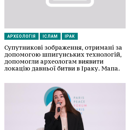
АРХЕОЛОГІЯ
ІСЛАМ
ІРАК
Супутникові зображення, отримані за
допомогою шпигунських технологій,
допомогли археологам виявити
локацію давньої битви в Іраку. Мапа.