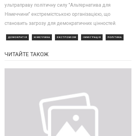
ультраправу політичну силу "Альтернатива для
Німеччини" екстремістською організацією, що
становить загрозу для демократичних цінностей.
ДЕМОКРАТІЯ
НІМЕЧЧИНА
ЕКСТРЕМІЗМ
ІММІГРАЦІЯ
ПОЛІТИКА
ЧИТАЙТЕ ТАКОЖ