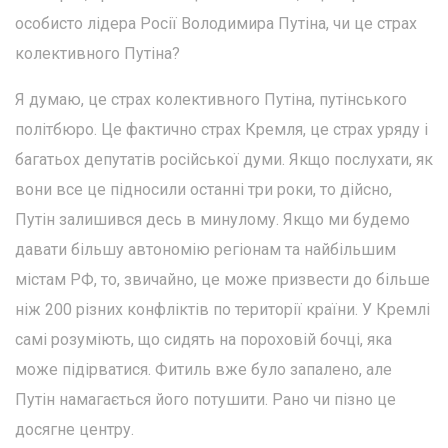
особисто лідера Росії Володимира Путіна, чи це страх
колективного Путіна?
Я думаю, це страх колективного Путіна, путінського
політбюро. Це фактично страх Кремля, це страх уряду і
багатьох депутатів російської думи. Якщо послухати, як
вони все це підносили останні три роки, то дійсно,
Путін залишився десь в минулому. Якщо ми будемо
давати більшу автономію регіонам та найбільшим
містам РФ, то, звичайно, це може призвести до більше
ніж 200 різних конфліктів по території країни. У Кремлі
самі розуміють, що сидять на пороховій бочці, яка
може підірватися. Фитиль вже було запалено, але
Путін намагається його потушити. Рано чи пізно це
досягне центру.