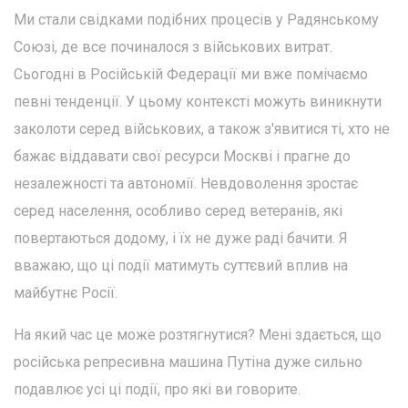
Ми стали свідками подібних процесів у Радянському
Союзі, де все починалося з військових витрат.
Сьогодні в Російській Федерації ми вже помічаємо
певні тенденції. У цьому контексті можуть виникнути
заколоти серед військових, а також з'явитися ті, хто не
бажає віддавати свої ресурси Москві і прагне до
незалежності та автономії. Невдоволення зростає
серед населення, особливо серед ветеранів, які
повертаються додому, і їх не дуже раді бачити. Я
вважаю, що ці події матимуть суттєвий вплив на
майбутнє Росії.
На який час це може розтягнутися? Мені здається, що
російська репресивна машина Путіна дуже сильно
подавлює усі ці події, про які ви говорите.