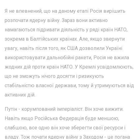
Я не впевнений, що на даному етапі Росія вирішить
розпочати ядерну війну. Зараз вони активно
намагаються підривати діяльність у ряді країн НАТО,
зокрема в Балтійських країнах. Але, якщо звернути
увагу, навіть після того, як США дозволили Україні
використовувати дальнобійні ракети, Росія не вжила
жодних дій проти країн НАТО. У Кремлі усвідомлюють,
що не зможуть нічого досягти і ризикують
стабільністю власної держави, тому й утримуються від
активних дій.
Путін - корумпований імперіаліст. Він хоче вижити.
Навіть якщо Російська Федерація буде меншою,
слабшою, все одно він хоче зберегти свої ресурси і
владу. Тож почати ядерну війну з Заходом - це погана