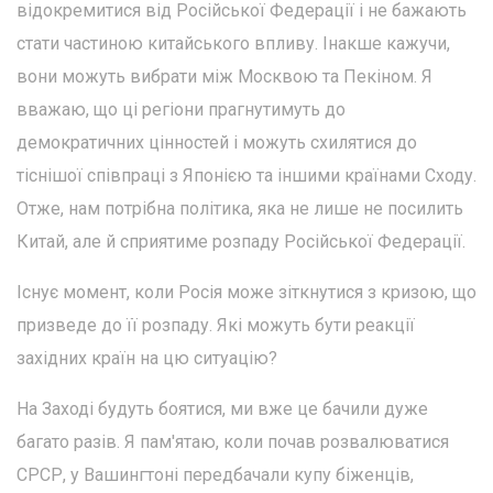
відокремитися від Російської Федерації і не бажають
стати частиною китайського впливу. Інакше кажучи,
вони можуть вибрати між Москвою та Пекіном. Я
вважаю, що ці регіони прагнутимуть до
демократичних цінностей і можуть схилятися до
тіснішої співпраці з Японією та іншими країнами Сходу.
Отже, нам потрібна політика, яка не лише не посилить
Китай, але й сприятиме розпаду Російської Федерації.
Існує момент, коли Росія може зіткнутися з кризою, що
призведе до її розпаду. Які можуть бути реакції
західних країн на цю ситуацію?
На Заході будуть боятися, ми вже це бачили дуже
багато разів. Я пам'ятаю, коли почав розвалюватися
СРСР, у Вашингтоні передбачали купу біженців,