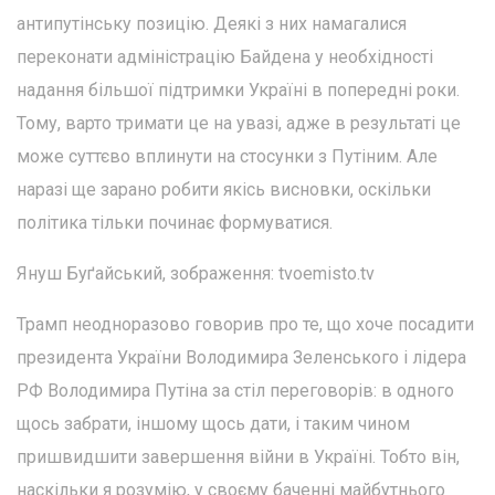
антипутінську позицію. Деякі з них намагалися
переконати адміністрацію Байдена у необхідності
надання більшої підтримки Україні в попередні роки.
Тому, варто тримати це на увазі, адже в результаті це
може суттєво вплинути на стосунки з Путіним. Але
наразі ще зарано робити якісь висновки, оскільки
політика тільки починає формуватися.
Януш Буґайський, зображення: tvoemisto.tv
Трамп неодноразово говорив про те, що хоче посадити
президента України Володимира Зеленського і лідера
РФ Володимира Путіна за стіл переговорів: в одного
щось забрати, іншому щось дати, і таким чином
пришвидшити завершення війни в Україні. Тобто він,
наскільки я розумію, у своєму баченні майбутнього