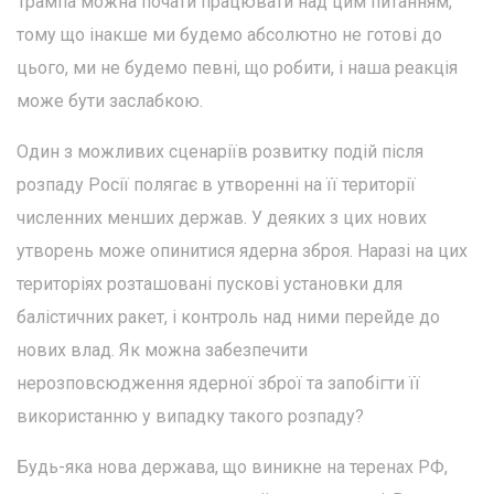
Трампа можна почати працювати над цим питанням,
тому що інакше ми будемо абсолютно не готові до
цього, ми не будемо певні, що робити, і наша реакція
може бути заслабкою.
Один з можливих сценаріїв розвитку подій після
розпаду Росії полягає в утворенні на її території
численних менших держав. У деяких з цих нових
утворень може опинитися ядерна зброя. Наразі на цих
територіях розташовані пускові установки для
балістичних ракет, і контроль над ними перейде до
нових влад. Як можна забезпечити
нерозповсюдження ядерної зброї та запобігти її
використанню у випадку такого розпаду?
Будь-яка нова держава, що виникне на теренах РФ,