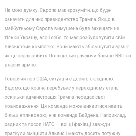
На мою думку, Європа має зрозуміти, що буде
означати для них президентство Трампа. Якщо в
майбутньому Європа вимушена буде захищати не
тільки Україну, але і себе, то має розбудовувати свій
військовий комплекс. Вони мають збільшувати армію,
як це зараз робить Польща, витрачаючи більше ВВП на
власну армію.
Говорячи про США, ситуація є досить складною.
Відомо, що країна перебуває у перехідному етапі,
оскільки адміністрація Трампа передає свої
повноваження. Ця команда може виявитися навіть
більш впливовою, ніж команда Байдена. Наприклад,
радник та посол НАТО — всі ці фахівці завжди
прагнули зміцнити Альянс і мають досить потужну