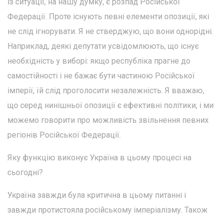
із ситуації, на нашу думку, є розпад Російської
Федерації. Проте існують певні елементи опозиції, які
не слід ігнорувати. Я не стверджую, що вони однорідні.
Наприклад, деякі депутати усвідомлюють, що існує
необхідність у виборі: якщо республіка прагне до
самостійності і не бажає бути частиною Російської
імперії, їй слід проголосити незалежність. Я вважаю,
що серед нинішньої опозиції є ефективні політики, і ми
можемо говорити про можливість звільнення певних
регіонів Російської Федерації.
Яку функцію виконує Україна в цьому процесі на
сьогодні?
Україна завжди була критична в цьому питанні і
завжди протистояла російському імперіалізму. Також