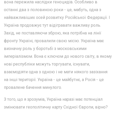
вона пережила наслідки геноцидів. Особливо в
останні два з половиною роки - це, мабуть, одна з
найважливіших осей розвитку Російської Федерації. І
Україна продовжує тут відігравати важливу роль.
Захід, не поставляючи зброю, яка потрібна на лінії
фронту Україні, провалили свою місію. Україна має
визначну роль у боротьбі з московськими
імперіалізмом. Вона є ключом до нового світу, в якому
нові республіки можуть торгувати, існувати,
взаємодіяти одна з одною і не мати ніякого зазіхання
на інші території. Україна - це майбутнє, а Росія - це
провалене бачення минулого.
З того, що я зрозумів, Україна наразі має потенціал
змінювати геополітичну карту Східної Європи, вірно?