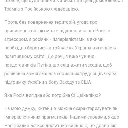
шансів, що буде війна з Китаєм. І це ціна домовленості
Трампа з Російською Федерацією.
Проте, без повернення територій, угода про
припинення вогню може підкреслити, що Росія є
агресором, а росіяни - імперіалістами, з якими
необхідно боротися, в той час як Україна виглядає в
позитивному світлі. До речі, я вже чув від
представників Путіна, що слід вжити заходів, щоб
російська армія зазнала серйозних труднощів через
підтримку України з боку Заходу та США.
Яка Росія вигідна або потрібна Сі Цзіньпіню?
На мою думку, китайців можна охарактеризувати як
імперіалістичних прагматиків. Іншими словами, якщо
Росія залишається достатньо сильною, це дозволяє