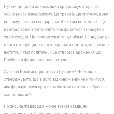
Путін - це цілий режим, який продовжує сторіччя
російського імперіалізму. Це трохи інша система, вона
не комуністична і не царська. Але, тим не менше, - це
централізована автократія, яка живиться за рахунок
своїх сусідів. Це основа самого путінізму. На додачу до
цього є корупція, а також перевага від того, що західні
інституції такі політичні, і це створює враження що
Російська Федерація така потужна.
Сучасна Росія асоціюється з Путіним? Чи можна
стверджувати, що з його відходом зникне й та Росія,
яка формувалася протягом багатьох століть, зібрана з
різних частин?
Російська Федерація може зазнати змін, які
призведуть до її зникнення в нинішньому вигляді,