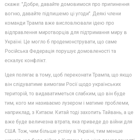
скаже: "Добре, давайте домовимося про припинення
вогню, давайте підпишемо ці угоди". Деякі члени
команди Трампа вже висловлювали ідею про
відправлення миротворців для підтримання миру в
Україні. Це могло б продемонструвати, що саме
Російська Федерація порушує домовленості та
ескалує конфлікт.
Ідея полягає в тому, щоб переконати Трампа, що якщо
він слідуватиме вимогам Росії щодо українських
територій, то видаватиметься слабким, що він буде
тим, кого ми називаємо лузером і матиме проблеми,
наприклад, з Китаєм. Китай тоді захопить Тайвань, а це
вже буде величезна втрата, яка приведе до війни для
США. Тож, чим більше успіху в Україні, тим менше