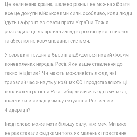
Це величезна країна, шалено різна, і не можна зібрати
все це докупи військовими сили, особливо, коли люди
їдуть на фронт воювати проти України. Тож я
розглядаю це як провал занадто розтягнутої, гниючої
та абсолютно корумпованої системи.
У середині грудня в Європі відбудеться новий Форум
поневолених народів Росії. Яке ваше ставлення до
таких ініціатив? Чи мають можливість люди, які
тривалий час живуть у країнах ЄС і представляють ці
поневолені регіони Росії, збираючись в одному місті,
внести свій вклад у зміну ситуації в Російській
Федерації?
Іноді слово може мати більшу силу, ніж меч. Ми вже
не раз ставали свідками того, як маленькі повстання