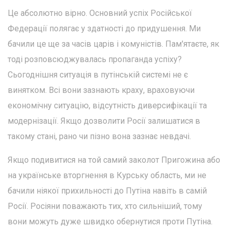
Це абсолютно вірно. Основний успіх Російської
Федерації полягає у здатності до придушення. Ми
бачили це ще за часів царів і комуністів. Пам'ятаєте, як
тоді розповсюджувалась пропаганда успіху?
Сьогоднішня ситуація в путінській системі не є
винятком. Всі вони зазнають краху, враховуючи
економічну ситуацію, відсутність диверсифікації та
модернізації. Якщо дозволити Росії залишатися в
такому стані, рано чи пізно вона зазнає невдачі.
Якщо подивитися на той самий заколот Пригожина або
на українське вторгнення в Курську область, ми не
бачили ніякої прихильності до Путіна навіть в самій
Росії. Росіяни поважають тих, хто сильніший, тому
вони можуть дуже швидко обернутися проти Путіна.