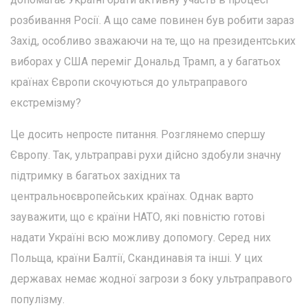
розбивання Росії. А що саме повинен був робити зараз
Захід, особливо зважаючи на те, що на президентських
виборах у США переміг Дональд Трамп, а у багатьох
країнах Європи скочуються до ультраправого
екстремізму?
Це досить непросте питання. Розглянемо спершу
Європу. Так, ультраправі рухи дійсно здобули значну
підтримку в багатьох західних та
центральноєвропейських країнах. Однак варто
зауважити, що є країни НАТО, які повністю готові
надати Україні всю можливу допомогу. Серед них
Польща, країни Балтії, Скандинавія та інші. У цих
державах немає жодної загрози з боку ультраправого
популізму.