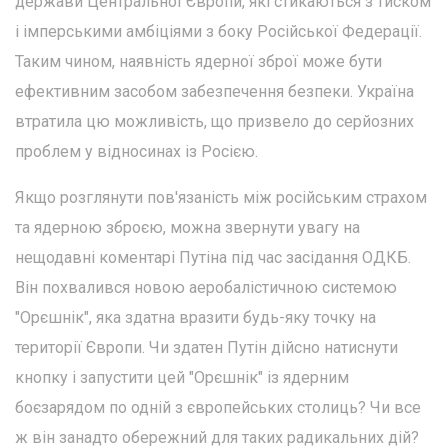
держави Центральної Європи, які стикаються з тиском
і імперськими амбіціями з боку Російської Федерації.
Таким чином, наявність ядерної зброї може бути
ефективним засобом забезпечення безпеки. Україна
втратила цю можливість, що призвело до серйозних
проблем у відносинах із Росією.
Якщо розглянути пов'язаність між російським страхом
та ядерною зброєю, можна звернути увагу на
нещодавні коментарі Путіна під час засідання ОДКБ.
Він похвалився новою аеробалістичною системою
"Орєшнік", яка здатна вразити будь-яку точку на
території Європи. Чи здатен Путін дійсно натиснути
кнопку і запустити цей "Орєшнік" із ядерним
боєзарядом по одній з європейських столиць? Чи все
ж він занадто обережний для таких радикальних дій?