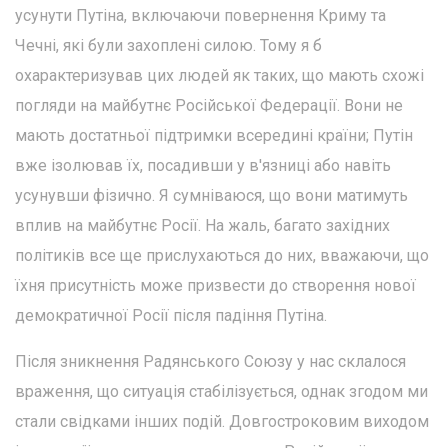
усунути Путіна, включаючи повернення Криму та
Чечні, які були захоплені силою. Тому я б
охарактеризував цих людей як таких, що мають схожі
погляди на майбутнє Російської Федерації. Вони не
мають достатньої підтримки всередині країни; Путін
вже ізолював їх, посадивши у в'язниці або навіть
усунувши фізично. Я сумніваюся, що вони матимуть
вплив на майбутнє Росії. На жаль, багато західних
політиків все ще прислухаються до них, вважаючи, що
їхня присутність може призвести до створення нової
демократичної Росії після падіння Путіна.
Після зникнення Радянського Союзу у нас склалося
враження, що ситуація стабілізується, однак згодом ми
стали свідками інших подій. Довгостроковим виходом