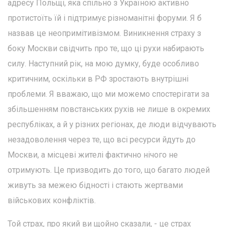
адресу Польщі, яка спільно з Україною активно
протистоїть їй і підтримує різноманітні форуми. Я б
назвав це неопримітивізмом. Виникнення страху з
боку Москви свідчить про те, що ці рухи набирають
силу. Наступний рік, на мою думку, буде особливо
критичним, оскільки в РФ зростають внутрішні
проблеми. Я вважаю, що ми можемо спостерігати за
збільшенням повстанських рухів не лише в окремих
республіках, а й у різних регіонах, де люди відчувають
незадоволення через те, що всі ресурси йдуть до
Москви, а місцеві жителі фактично нічого не
отримують. Це призводить до того, що багато людей
живуть за межею бідності і стають жертвами
військових конфліктів.
Той страх, про який ви щойно сказали, - це страх