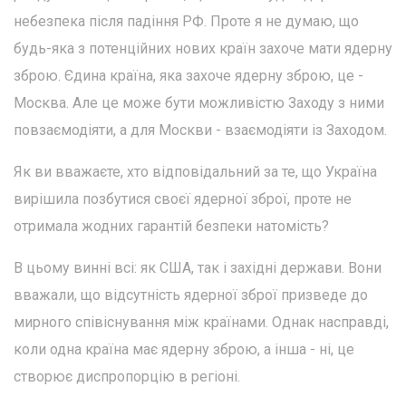
небезпека після падіння РФ. Проте я не думаю, що
будь-яка з потенційних нових країн захоче мати ядерну
зброю. Єдина країна, яка захоче ядерну зброю, це -
Москва. Але це може бути можливістю Заходу з ними
повзаємодіяти, а для Москви - взаємодіяти із Заходом.
Як ви вважаєте, хто відповідальний за те, що Україна
вирішила позбутися своєї ядерної зброї, проте не
отримала жодних гарантій безпеки натомість?
В цьому винні всі: як США, так і західні держави. Вони
вважали, що відсутність ядерної зброї призведе до
мирного співіснування між країнами. Однак насправді,
коли одна країна має ядерну зброю, а інша - ні, це
створює диспропорцію в регіоні.