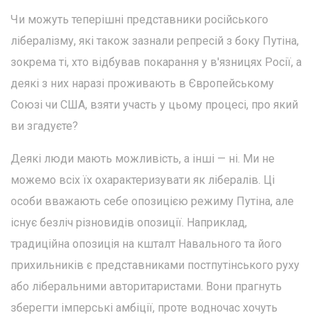
Чи можуть теперішні представники російського
лібералізму, які також зазнали репресій з боку Путіна,
зокрема ті, хто відбував покарання у в'язницях Росії, а
деякі з них наразі проживають в Європейському
Союзі чи США, взяти участь у цьому процесі, про який
ви згадуєте?
Деякі люди мають можливість, а інші — ні. Ми не
можемо всіх їх охарактеризувати як лібералів. Ці
особи вважають себе опозицією режиму Путіна, але
існує безліч різновидів опозиції. Наприклад,
традиційна опозиція на кшталт Навального та його
прихильників є представниками постпутінського руху
або ліберальними авторитаристами. Вони прагнуть
зберегти імперські амбіції, проте водночас хочуть