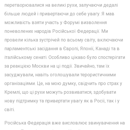
перетворювалися на великі рухи, залучаючи дедалі
більше людей і привертаючи до себе увагу. Я мав
можливість взяти участь у Форумі визволення
поневолених народів Російської Федерації. Ми
провели кілька зустрічей по всьому світу, включаючи
парламентські засідання в Європі, Японії, Канаді та в
італійському сенаті. Особливо цікаво було спостерігати
за реакцією Москви на ці події. Звичайно, там їх
засуджували, навіть оголошували терористичними
організаціями. Це, на мою думку, свідчить про страх у
Кремлі, що ці рухи можуть розвиватися, здобувати
нову підтримку та привертати увагу як в Росії, так і у
світі.
Російська Федерація вже висловлює звинувачення на