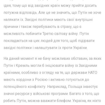
ідея, тому що від західних країн можу прийти досить
потужна відповідь. Але це не значить, що Путін не хоче
налякати їх. Західні політики мають свої внутрішні
причини і також перебувають в страху, що є
можливість побачити Третю світову війну. Путін
покладається на цих людей для того, щоб підірвати
західні політики і налаштувати їх проти України.
На даний момент я не бачу можливих обставин, за яких
Путін і Кремль могли б ініціювати війну із Західними
країнами, особливо з огляду на те, що держави НАТО
мають кордони з Росією і активно готуються до
потенційного конфлікту. Наприклад, Польща інвестує
значні ресурси у військові програми. Багато з того, що
робить Путін, можна вважати блефом. Україна, як ніхто