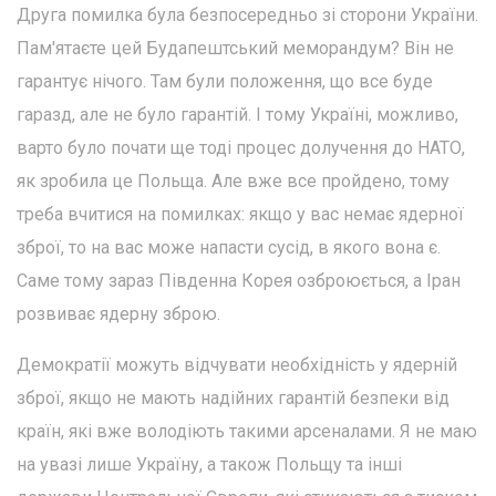
Друга помилка була безпосередньо зі сторони України.
Пам'ятаєте цей Будапештський меморандум? Він не
гарантує нічого. Там були положення, що все буде
гаразд, але не було гарантій. І тому Україні, можливо,
варто було почати ще тоді процес долучення до НАТО,
як зробила це Польща. Але вже все пройдено, тому
треба вчитися на помилках: якщо у вас немає ядерної
зброї, то на вас може напасти сусід, в якого вона є.
Саме тому зараз Південна Корея озброюється, а Іран
розвиває ядерну зброю.
Демократії можуть відчувати необхідність у ядерній
зброї, якщо не мають надійних гарантій безпеки від
країн, які вже володіють такими арсеналами. Я не маю
на увазі лише Україну, а також Польщу та інші