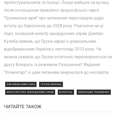
протестувальників та поліції. Люди вийшли на вулиці
після оголошення правлячої проросійської партії
"Грузинська мрія" про зупинення переговорів щодо
вступу до Євросоюзу до 2028 року. Реагуючи на ці
події, колишній міністр закордонних справ Дмитро
Кулеба заявив, що Грузія наразі є дзеркальним
відображенням України у листопаді 2013 року. Чи
можна сказати, що Грузія остаточно перетворюється на
другу Білорусь із режимом Лукашенка? Видання
"Коментарі" із цим питанням звернулося до експертів.
ЄВРОПЕЙСЬКИЙ СОЮЗ
ГРУЗІЯ (КРАЇНА)
МІНІСТЕРСТВО ЗАКОРДОННИХ СПРАВ
БІЛОРУСЬ
ОЛЕКСАНДР ЛУКАШЕНКО
ЧИТАЙТЕ ТАКОЖ