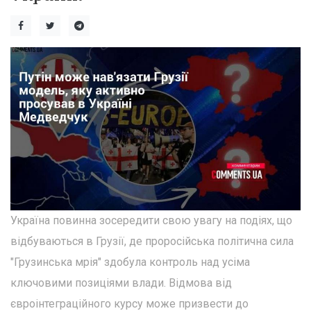
Україна повинна зосередити свою увагу на подіях, що
відбуваються в Грузії, де проросійська політична сила
"Грузинська мрія" здобула контроль над усіма
ключовими позиціями влади. Відмова від
євроінтеграційного курсу може призвести до