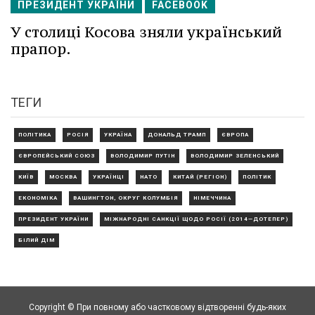
ПРЕЗИДЕНТ УКРАЇНИ
FACEBOOK
У столиці Косова зняли український
прапор.
ТЕГИ
ПОЛІТИКА
РОСІЯ
УКРАЇНА
ДОНАЛЬД ТРАМП
ЄВРОПА
ЄВРОПЕЙСЬКИЙ СОЮЗ
ВОЛОДИМИР ПУТІН
ВОЛОДИМИР ЗЕЛЕНСЬКИЙ
КИЇВ
МОСКВА
УКРАЇНЦІ
НАТО
КИТАЙ (РЕГІОН)
ПОЛІТИК
ЕКОНОМІКА
ВАШИНГТОН, ОКРУГ КОЛУМБІЯ
НІМЕЧЧИНА
ПРЕЗИДЕНТ УКРАЇНИ
МІЖНАРОДНІ САНКЦІЇ ЩОДО РОСІЇ (2014—ДОТЕПЕР)
БІЛИЙ ДІМ
Copyright © При повному або частковому відтворенні будь-яких