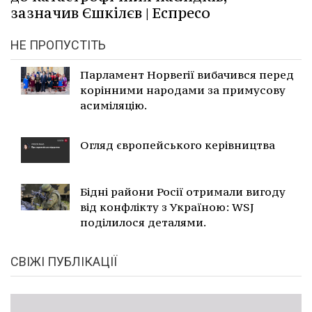
зазначив Єшкілєв | Еспресо
НЕ ПРОПУСТІТЬ
Парламент Норвегії вибачився перед
корінними народами за примусову
асиміляцію.
Огляд європейського керівництва
Бідні райони Росії отримали вигоду
від конфлікту з Україною: WSJ
поділилося деталями.
СВІЖІ ПУБЛІКАЦІЇ