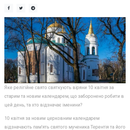
Яке релігійне свято святкують віряни 10 квітня за
старим та новим календарем, що заборонено робити в
цей день, та хто відзначає іменини?
10 квітня за новим церковним календарем
відзначають пам’ять святого мученика Терентія та його