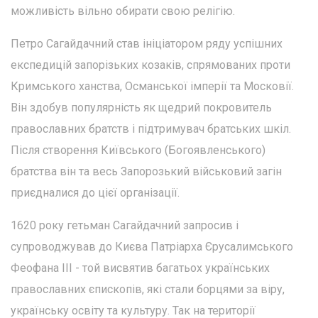
можливість вільно обирати свою релігію.
Петро Сагайдачний став ініціатором ряду успішних
експедицій запорізьких козаків, спрямованих проти
Кримського ханства, Османської імперії та Московії.
Він здобув популярність як щедрий покровитель
православних братств і підтримувач братських шкіл.
Після створення Київського (Богоявленського)
братства він та весь Запорозький військовий загін
приєдналися до цієї організації.
1620 року гетьман Сагайдачний запросив і
супроводжував до Києва Патріарха Єрусалимського
Феофана III - той висвятив багатьох українських
православних єпископів, які стали борцями за віру,
українську освіту та культуру. Так на території