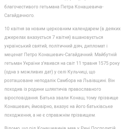
благочестивого гетьмана Петра Конашевича-
Сагайдачного.
10 квітня за новим церковним календарем (в деяких
джерелах вказується 7 квітня) вшановується
український святий, політичний діяч, дипломат і
меценат Петро Конашевич-Сагайдачний. Майбутній
гетьман України з'явився на світ 11 травня 1575 року
(одна з можливих дат) у селі Кульчиці, що
розташоване неподалік Самбора на Львівщині. Він
походив із родини шляхтичів православного
віросповідання. Батька звали Конаш, тому прізвище
Конашевич, ймовірно, вказує на його батьківське
походження, а не є справжнім прізвищем.
Відомо, що рід Конашевичів мав у Речі Посполитій