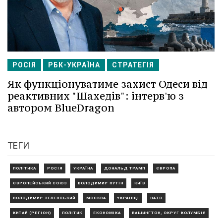
РОСІЯ
РБК-УКРАЇНА
СТРАТЕГІЯ
Як функціонуватиме захист Одеси від
реактивних "Шахедів": інтерв'ю з
автором BlueDragon
ТЕГИ
ПОЛІТИКА
РОСІЯ
УКРАЇНА
ДОНАЛЬД ТРАМП
ЄВРОПА
ЄВРОПЕЙСЬКИЙ СОЮЗ
ВОЛОДИМИР ПУТІН
КИЇВ
ВОЛОДИМИР ЗЕЛЕНСЬКИЙ
МОСКВА
УКРАЇНЦІ
НАТО
КИТАЙ (РЕГІОН)
ПОЛІТИК
ЕКОНОМІКА
ВАШИНГТОН, ОКРУГ КОЛУМБІЯ