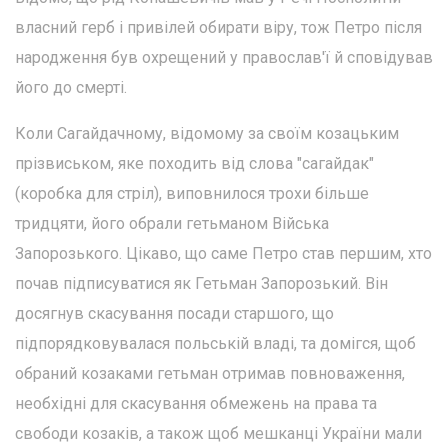
власний герб і привілей обирати віру, тож Петро після
народження був охрещений у православ'ї й сповідував
його до смерті.
Коли Сагайдачному, відомому за своїм козацьким
прізвиськом, яке походить від слова "сагайдак"
(коробка для стріл), виповнилося трохи більше
тридцяти, його обрали гетьманом Війська
Запорозького. Цікаво, що саме Петро став першим, хто
почав підписуватися як Гетьман Запорозький. Він
досягнув скасування посади старшого, що
підпорядковувалася польській владі, та домігся, щоб
обраний козаками гетьман отримав повноваження,
необхідні для скасування обмежень на права та
свободи козаків, а також щоб мешканці України мали