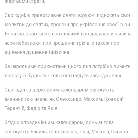
жертвами страти.
Сьогодні, в православне свято, віруючі підносять свої
молитви до святих, просячи про укріплення своєї віри.
Вони звертаються з проханнями про дарування сили в
часи небезпеки, про прощення гріхів, а також про
зцілення душевне і фізичне.
За народними прикметами цього дня потрібно вимити
підлогу в будинку - тоді гості будуть завжди звані.
Сьогодні за церковним календарем святкують
іменини такі імена, як Олександр, Максим, Григорій,
Терентій, Федір та Яків.
Згідно з традиційним календарем, день ангела
святкують Василь, Іван, Іларіон, Ілля, Микола, Сава та