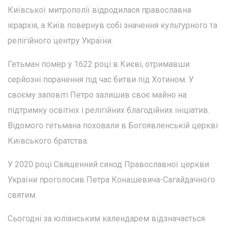
Київської митрополії відродилася православна
ієрархія, а Київ повернув собі значення культурного та
релігійного центру України.
Гетьман помер у 1622 році в Києві, отримавши
серйозні поранення під час битви під Хотином. У
своєму заповіті Петро залишив своє майно на
підтримку освітніх і релігійних благодійних ініціатив.
Відомого гетьмана поховали в Богоявленській церкві
Київського братства.
У 2020 році Священний синод Православної церкви
України проголосив Петра Конашевича-Сагайдачного
святим.
Сьогодні за юліанським календарем відзначається