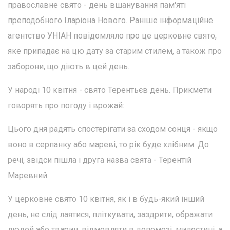
православне свято - день вшанування пам'яті
преподобного Іларіона Нового. Раніше інформаційне
агентство УНІАН повідомляло про це церковне свято,
яке припадає на цю дату за старим стилем, а також про
заборони, що діють в цей день.
У народі 10 квітня - свято Терентьєв день. Прикмети
говорять про погоду і врожай:
Цього дня радять спостерігати за сходом сонця - якщо
воно в серпанку або мареві, то рік буде хлібним. До
речі, звідси пішла і друга назва свята - Терентій
Маревний.
У церковне свято 10 квітня, як і в будь-який інший
день, не слід лаятися, пліткувати, заздрити, ображати
людей або тварин, відмовляти в допомозі, милостині, а