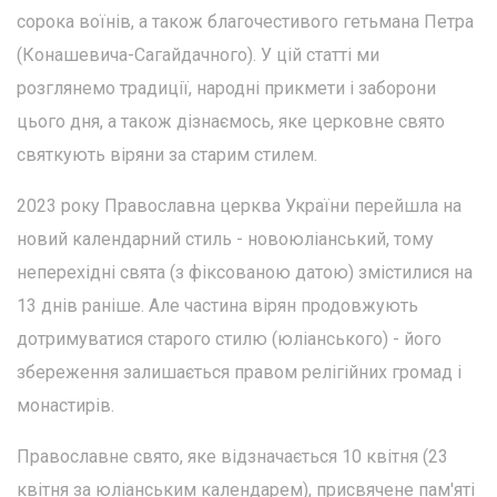
сорока воїнів, а також благочестивого гетьмана Петра
(Конашевича-Сагайдачного). У цій статті ми
розглянемо традиції, народні прикмети і заборони
цього дня, а також дізнаємось, яке церковне свято
святкують віряни за старим стилем.
2023 року Православна церква України перейшла на
новий календарний стиль - новоюліанський, тому
неперехідні свята (з фіксованою датою) змістилися на
13 днів раніше. Але частина вірян продовжують
дотримуватися старого стилю (юліанського) - його
збереження залишається правом релігійних громад і
монастирів.
Православне свято, яке відзначається 10 квітня (23
квітня за юліанським календарем), присвячене пам'яті