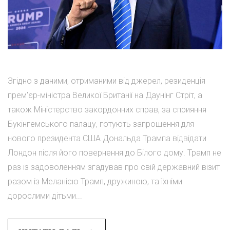
Згідно з даними, отриманими від джерел, резиденція
прем'єр-міністра Великої Британії на Даунінг Стріт, а
також Міністерство закордонних справ, за сприяння
Букінгемського палацу, готують запрошення для
нового президента США Дональда Трампа відвідати
Лондон після його повернення до Білого дому. Трамп не
раз із задоволенням згадував про свій державний візит
разом із Меланією Трамп, дружиною, та їхніми
дорослими дітьми...