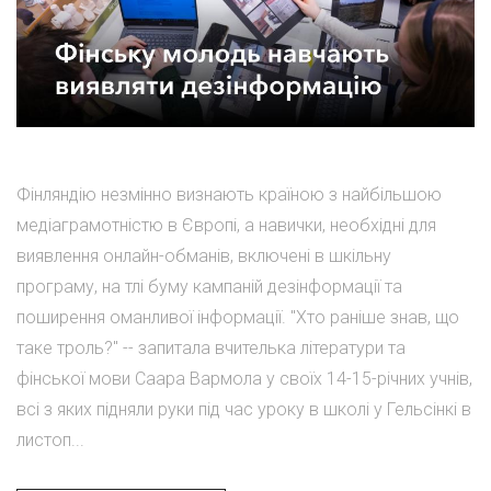
Фінляндію незмінно визнають країною з найбільшою
медіаграмотністю в Європі, а навички, необхідні для
виявлення онлайн-обманів, включені в шкільну
програму, на тлі буму кампаній дезінформації та
поширення оманливої інформації. "Хто раніше знав, що
таке троль?" -- запитала вчителька літератури та
фінської мови Саара Вармола у своїх 14-15-річних учнів,
всі з яких підняли руки під час уроку в школі у Гельсінкі в
листоп...