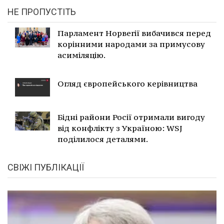
НЕ ПРОПУСТІТЬ
Парламент Норвегії вибачився перед
корінними народами за примусову
асиміляцію.
Огляд європейського керівництва
Бідні райони Росії отримали вигоду
від конфлікту з Україною: WSJ
поділилося деталями.
СВІЖІ ПУБЛІКАЦІЇ