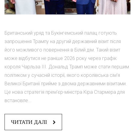
Британський уряд та Букінгемський палац готують
запрошення Трампу на другий державний візит після
його можливого повернення в Білий дім. Такий візит
може відбутися не раніше 2026 року через графік
короля Чарльза ІІІ. Дональд Трамп може стати першим
політиком у сучасній історії, якого королівська сім'я
Великої Британії прийме з двома державними візитами.
Це нова стратегія прем'єр-міністра Кіра Стармера для
встановле...
ЧИТАТИ ДАЛІ