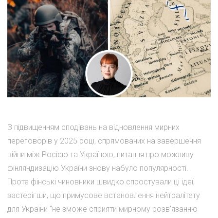
З підвищенням сподівань на відновлення мирних
переговорів у 2025 році, спрямованих на завершення
війни між Росією та Україною, питання про можливу
фінляндизацію України знову набуло популярності.
Проте фінські чиновники швидко спростували ці ідеї,
застерігши, що примусове встановлення нейтралітету
для України "не зможе сприяти мирному розв'язанню