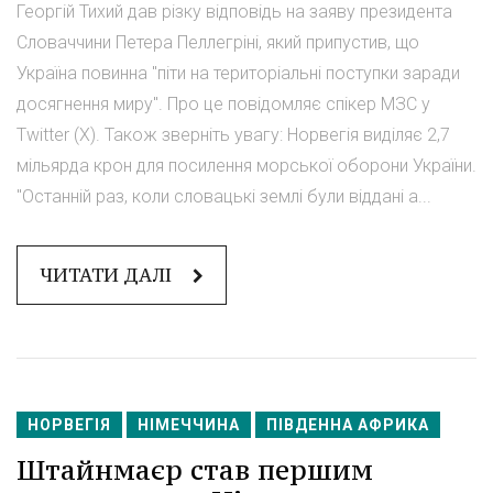
Георгій Тихий дав різку відповідь на заяву президента
Словаччини Петера Пеллегріні, який припустив, що
Україна повинна "піти на територіальні поступки заради
досягнення миру". Про це повідомляє спікер МЗС у
Twitter (X). Також зверніть увагу: Норвегія виділяє 2,7
мільярда крон для посилення морської оборони України.
"Останній раз, коли словацькі землі були віддані а...
ЧИТАТИ ДАЛІ
НОРВЕГІЯ
НІМЕЧЧИНА
ПІВДЕННА АФРИКА
Штайнмаєр став першим