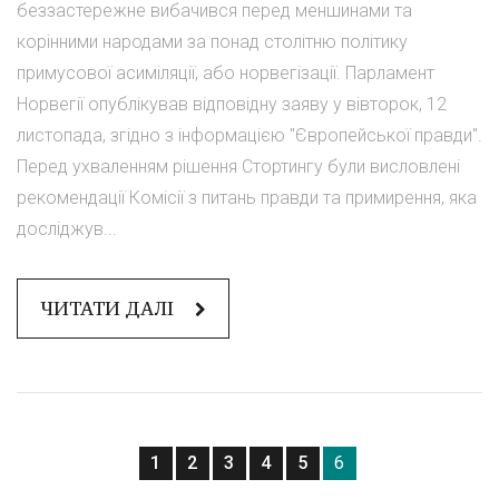
беззастережне вибачився перед меншинами та
корінними народами за понад столітню політику
примусової асиміляції, або норвегізації. Парламент
Норвегії опублікував відповідну заяву у вівторок, 12
листопада, згідно з інформацією "Європейської правди".
Перед ухваленням рішення Стортингу були висловлені
рекомендації Комісії з питань правди та примирення, яка
досліджув...
ЧИТАТИ ДАЛІ
1
2
3
4
5
6