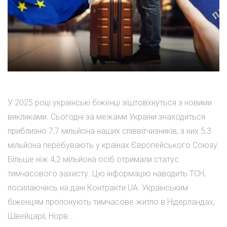
У 2025 році українські біженці зіштовхнуться з новими
викликами. Сьогодні за межами України знаходиться
приблизно 7,7 мільйона наших співвітчизників, з них 5,3
мільйона перебувають у країнах Європейського Союзу.
Більше ніж 4,2 мільйона осіб отримали статус
тимчасового захисту. Цю інформацію наводить ТСН,
посилаючись на дані Контракти.UA. Українським
біженцям пропонують тимчасове житло в Нідерландах,
Швейцарії, Норв...