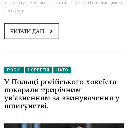
конфлікту з Росією". Скептичні настрої в Гельсінкі цілком
зрозумілі. ...
ЧИТАТИ ДАЛІ
РОСІЯ
НОРВЕГІЯ
НАТО
У Польщі російського хокеїста
покарали трирічним
ув'язненням за звинувачення у
шпигунстві.