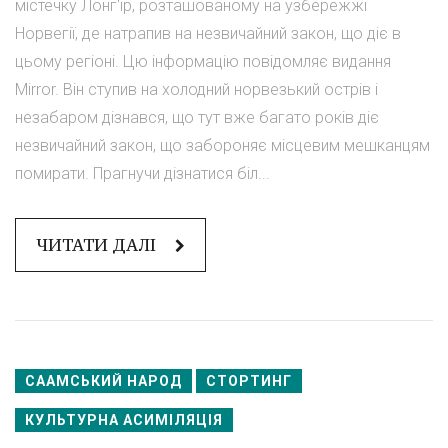
містечку Лонг'їр, розташованому на узбережжі
Норвегії, де натрапив на незвичайний закон, що діє в
цьому регіоні. Цю інформацію повідомляє видання
Mirror. Він ступив на холодний норвезький острів і
незабаром дізнався, що тут вже багато років діє
незвичайний закон, що забороняє місцевим мешканцям
помирати. Прагнучи дізнатися біл...
ЧИТАТИ ДАЛІ
СААМСЬКИЙ НАРОД
СТОРТИНГ
КУЛЬТУРНА АСИМІЛЯЦІЯ