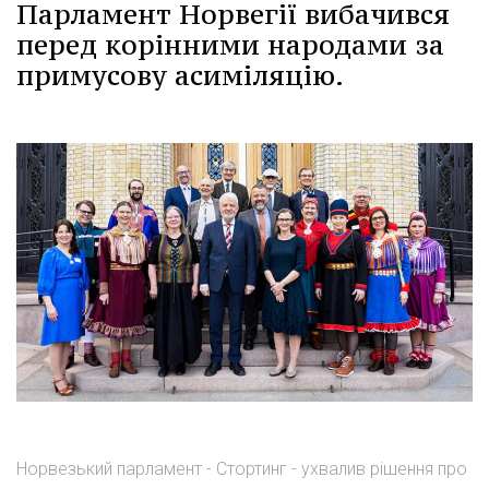
Парламент Норвегії вибачився
перед корінними народами за
примусову асиміляцію.
Норвезький парламент - Стортинг - ухвалив рішення про