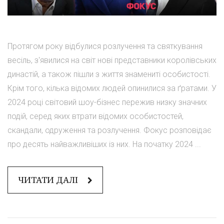
Протягом року відбулися розлучення та святкування
весіль, з'явилися на світ нові представники королівських
династій, а також пішли з життя знамениті особистості.
Крім того, кілька відомих людей опинилися за ґратами. У
2024 році світовий шоу-бізнес пережив низку значних
подій, серед яких втрати відомих особистостей,
скандали, одруження та розлучення. Фокус розповідає
про десять найважливіших із них. На початку 2024 ...
ЧИТАТИ ДАЛІ