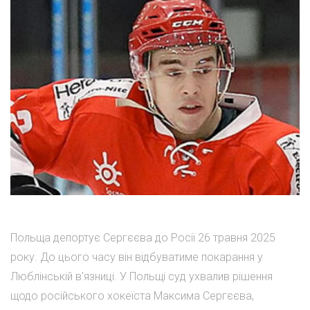
Польща депортує Сергєєва до Росії 26 травня 2025
року. До цього часу він відбуватиме покарання у
Люблінській в'язниці. У Польщі суд ухвалив рішення
щодо російського хокеїста Максима Сергєєва,