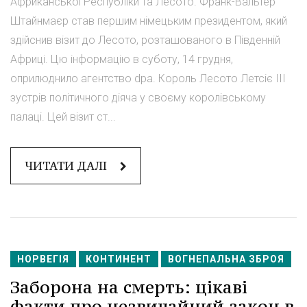
Африканської Республіки та Лесото. Франк-Вальтер
Штайнмаєр став першим німецьким президентом, який
здійснив візит до Лесото, розташованого в Південній
Африці. Цю інформацію в суботу, 14 грудня,
оприлюднило агентство dpa. Король Лесото Летсіє III
зустрів політичного діяча у своєму королівському
палаці. Цей візит ст...
ЧИТАТИ ДАЛІ
НОРВЕГІЯ
КОНТИНЕНТ
ВОГНЕПАЛЬНА ЗБРОЯ
Заборона на смерть: цікаві
факти про незвичайний закон в