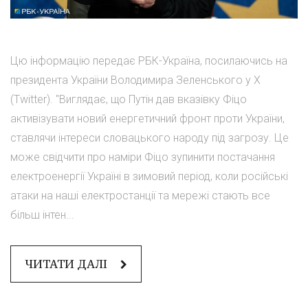
Цю інформацію передає РБК-Україна, посилаючись на
президента України Володимира Зеленського у X
(Twitter). "Виглядає, що Путін дав вказівку Фіцо
активізувати новий енергетичний фронт проти України,
ставлячи інтереси словацького народу під загрозу. Це
може свідчити про наміри Фіцо зупинити постачання
електроенергії Україні в зимовий період, коли російські
атаки на наші електростанції та мережі стають все
більш інтен...
ЧИТАТИ ДАЛІ