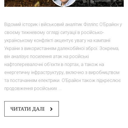
Відомий історик і військовий аналітик Філліпс О'Брайєн у
своєму тижневому огляді ситуації в російсько-
українському конфлікті акцентує увагу на кампанії
України з використанням далекобійної зброї. Зокрема,
він аналізує посилення атак на російські
нафтоперевалочні об'єкти в портах, а також на
енергетичну інфраструктуру, включно з виробництвом
та постачанням електрики. О'Брайєн також підкреслює
продовження російських ...
ЧИТАТИ ДАЛІ