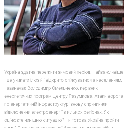
Україна здатна пережити зимовий період. Найважливіше
- це уникати ілюзій і відкрито спілкуватися з населенням,
- зазначає Володимир Омельченко, керівник
енергетичних програм Центру Разумкова. Атаки ворога
по енергетичній інфраструктурі знову спричинили
відключення електроенергії в кількох регіонах. Як
оцінюєте нинішню ситуацію? Чи готова Україна пройти