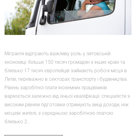
Мігранти відіграють важливу роль у литовській
економіці: більше 150 тисяч громадян з інших країн та
близько 17 тисяч європейців займають робочі місця в
Литві, переважно в секторах транспорту і будівництва.
Рівень заробітної плати іноземних працівників
варіюється залежно від їхньої кваліфікації: спеціалісти з
високим рівнем підготовки отримують вищі доходи, ніж
місцеві жителі, з середньою заробітною платою
близько 2...