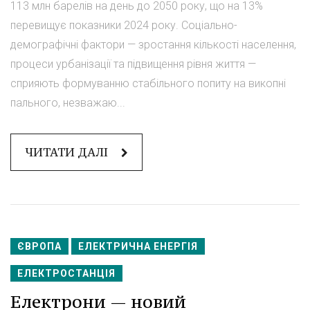
113 млн барелів на день до 2050 року, що на 13%
перевищує показники 2024 року. Соціально-
демографічні фактори — зростання кількості населення,
процеси урбанізації та підвищення рівня життя —
сприяють формуванню стабільного попиту на викопні
пального, незважаю...
ЧИТАТИ ДАЛІ
ЄВРОПА
ЕЛЕКТРИЧНА ЕНЕРГІЯ
ЕЛЕКТРОСТАНЦІЯ
Електрони — новий