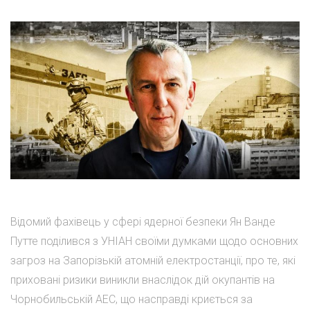
Відомий фахівець у сфері ядерної безпеки Ян Ванде
Путте поділився з УНІАН своїми думками щодо основних
загроз на Запорізькій атомній електростанції, про те, які
приховані ризики виникли внаслідок дій окупантів на
Чорнобильській АЕС, що насправді криється за