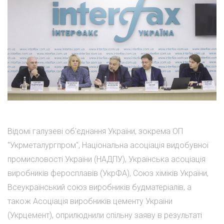
Відомі галузеві об'єднання України, зокрема ОП
"Укрметалургпром", Національна асоціація видобувної
промисловості України (НАДПУ), Українська асоціація
виробників феросплавів (УкрФА), Союз хіміків України,
Всеукраїнський союз виробників будматеріалів, а
також Асоціація виробників цементу України
(Укрцемент), оприлюднили спільну заяву в результаті