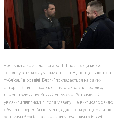
Редакційна команда Цензор.НЕТ не завжди може
погоджуватися з думками авторів. Відповідальність за
публікації в розділі "Блоги" покладається на самих
авторів. Влада із захопленням стрибає по граблях,
демонструючи неабиякий ентузіазм. Затримали й
ув'язнили підприємця Ігоря Мазепу. Це викликало хвилю
обурення серед бізнесменів, адже вони усвідомили, що
за такими безпідставними звинуваченнями з історії