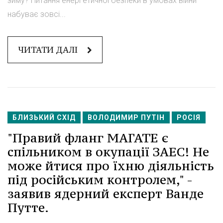
зиму? Питання енергетичної безпеки в умовах війни
набуває зовсі...
ЧИТАТИ ДАЛІ
БЛИЗЬКИЙ СХІД
ВОЛОДИМИР ПУТІН
РОСІЯ
"Правий фланг МАГАТЕ є
спільником в окупації ЗАЕС! Не
може йтися про їхню діяльність
під російським контролем," -
заявив ядерний експерт Ванде
Путте.