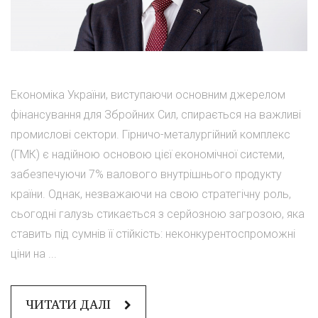
Економіка України, виступаючи основним джерелом
фінансування для Збройних Сил, спирається на важливі
промислові сектори. Гірничо-металургійний комплекс
(ГМК) є надійною основою цієї економічної системи,
забезпечуючи 7% валового внутрішнього продукту
країни. Однак, незважаючи на свою стратегічну роль,
сьогодні галузь стикається з серйозною загрозою, яка
ставить під сумнів її стійкість: неконкурентоспроможні
ціни на ...
ЧИТАТИ ДАЛІ