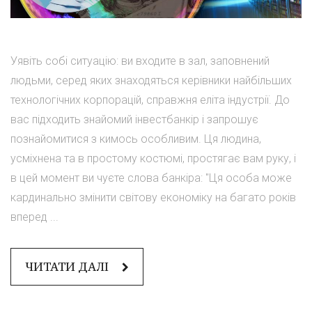
Уявіть собі ситуацію: ви входите в зал, заповнений
людьми, серед яких знаходяться керівники найбільших
технологічних корпорацій, справжня еліта індустрії. До
вас підходить знайомий інвестбанкір і запрошує
познайомитися з кимось особливим. Ця людина,
усміхнена та в простому костюмі, простягає вам руку, і
в цей момент ви чуєте слова банкіра: "Ця особа може
кардинально змінити світову економіку на багато років
вперед ...
ЧИТАТИ ДАЛІ