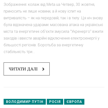
Зображення: колаж від Мeta.ua Четвер, 30 жовтня,
приносить не лише новини, а й нову іспит на
витривалість – як на передовій, так і в тилу. Ця ніч знову
була відзначена ударами: масована атака на українські
міста та енергетичні об'єкти змусила "Укренерго" вжити
заходів і ввести аварійні відключення електроенергії у
більшості регіонів. Боротьба за енергетичну
стабільність три...
ЧИТАТИ ДАЛІ
ВОЛОДИМИР ПУТІН
РОСІЯ
ЄВРОПА