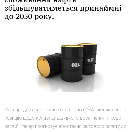
збільшуватиметься принаймні
до 2050 року.
Міжнародне енергетичне агентство (МЕА) змінило свою
позицію щодо концепції швидкого досягнення "пікової
нафти" і тепер прогнозує зростання світового попиту до