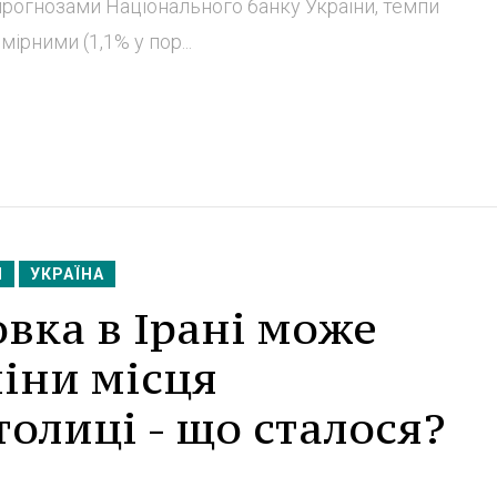
 прогнозами Національного банку України, темпи
рними (1,1% у пор...
Я
УКРАЇНА
вка в Ірані може
іни місця
олиці - що сталося?