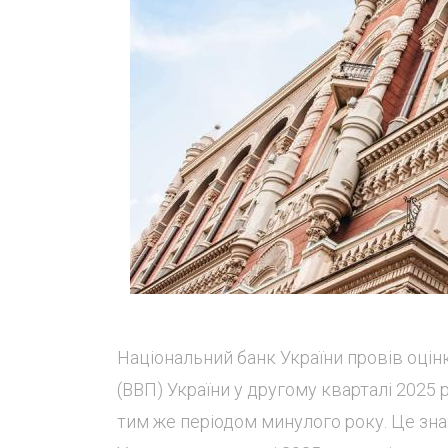
Національний банк України провів оці
(ВВП) України у другому кварталі 2025 
тим же періодом минулого року. Це зна