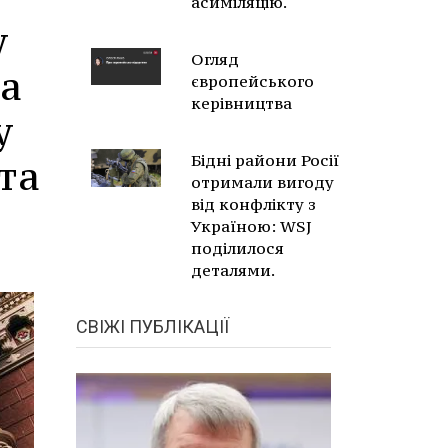
асиміляцію.
у
Огляд
на
європейського
керівництва
у
Бідні райони Росії
та
отримали вигоду
від конфлікту з
Україною: WSJ
поділилося
деталями.
СВІЖІ ПУБЛІКАЦІЇ