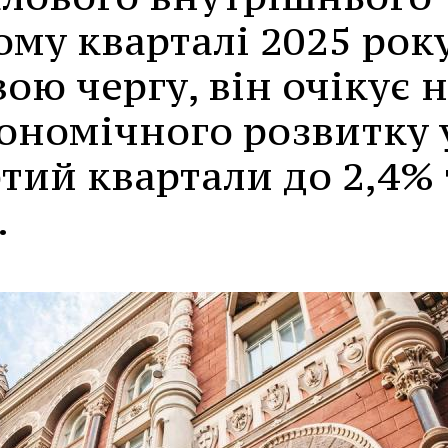
ому кварталі 2025 рок
вою чергу, він очікує 
ономічного розвитку 
ртий квартали до 2,4% 
.