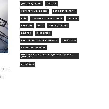
ДОНАЛЬД ТРАМП
ЄВРОПА
ЄВРОПЕЙСЬКИЙ СОЮЗ
ВОЛОДИМИР ПУТІН
КИЇВ
ВОЛОДИМИР ЗЕЛЕНСЬКИЙ
МОСКВА
УКРАЇНЦІ
НАТО
КИТАЙ (РЕГІОН)
ПОЛІТИК
ЕКОНОМІКА
ВАШИНГТОН, ОКРУГ КОЛУМБІЯ
НІМЕЧЧИНА
ПРЕЗИДЕНТ УКРАЇНИ
МІЖНАРОДНІ САНКЦІЇ ЩОДО РОСІЇ (2014—
ДОТЕПЕР)
БІЛИЙ ДІМ
ачів.
ння