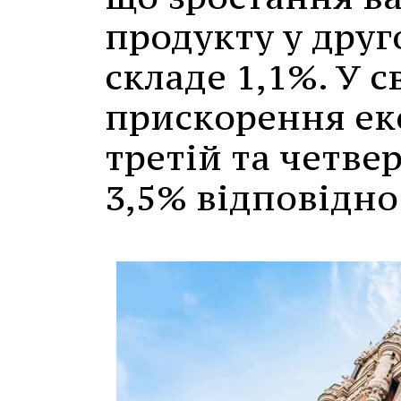
продукту у друг
складе 1,1%. У с
прискорення ек
третій та четве
3,5% відповідно