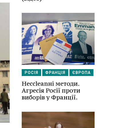
РОСІЯ
ФРАНЦІЯ
ЄВРОПА
Несcleanні методи.
Агресія Росії проти
виборів у Франції.