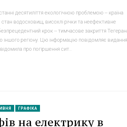
станні десятиліття екологічною проблемою -- країна
 стан водосховищ, висохлі річки та неефективне
безпрецедентний крок -- тимчасове закриття Тегеран
о іншого регіону. Цю інформацію повідомляє видання
ідомила про погіршення сит...
РИВНЯ
ГРАФІКА
ів на електрику в