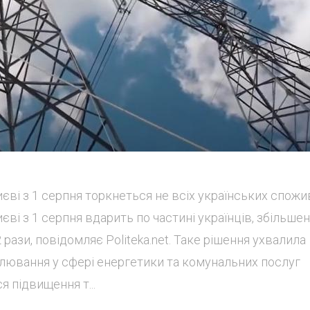
єві з 1 серпня торкнеться не всіх українських спожив
ві з 1 серпня вдарить по частині українців, збільше
 рази, повідомляє Politeka.net. Таке рішення ухвалила
улювання у сфері енергетики та комунальних послуг
я підвищення т...