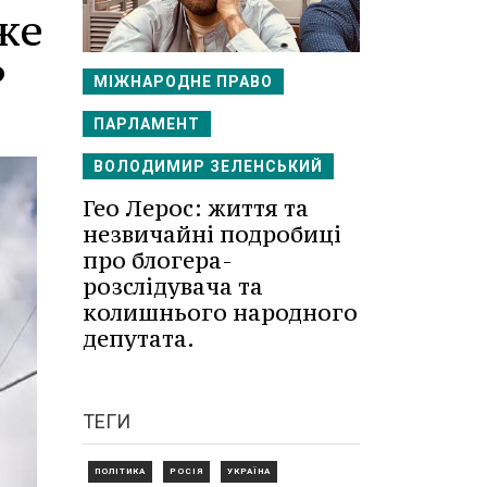
же
?
МІЖНАРОДНЕ ПРАВО
ПАРЛАМЕНТ
ВОЛОДИМИР ЗЕЛЕНСЬКИЙ
Гео Лерос: життя та
незвичайні подробиці
про блогера-
розслідувача та
колишнього народного
депутата.
ТЕГИ
ПОЛІТИКА
РОСІЯ
УКРАЇНА