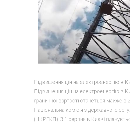
Підвищення цін на електроенергію в Ки
Підвищення цін на електроенергію в Киє
граничної вартості станеться майже в 2
Національна комісія з державного рег
(НКРЕКП). З 1 серпня в Києві плануєтьс