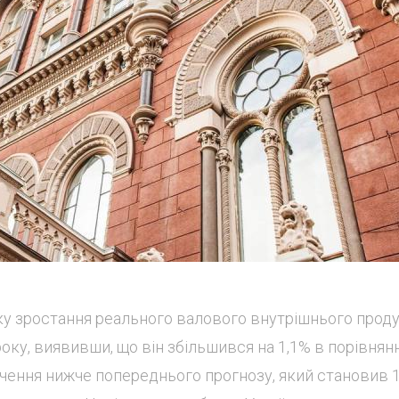
нку зростання реального валового внутрішнього прод
року, виявивши, що він збільшився на 1,1% в порівнянн
чення нижче попереднього прогнозу, який становив 1