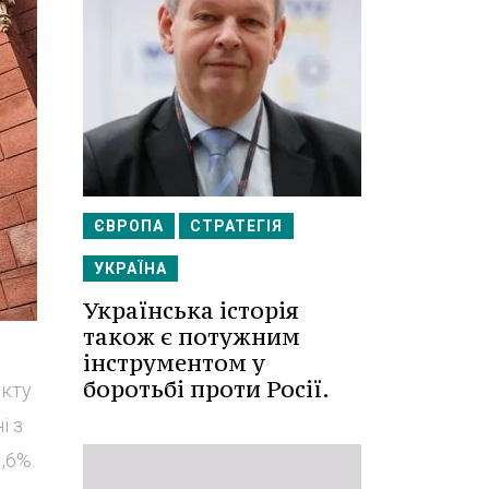
ЄВРОПА
СТРАТЕГІЯ
УКРАЇНА
Українська історія
також є потужним
інструментом у
боротьбі проти Росії.
укту
і з
,6%.