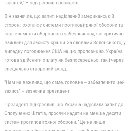
гарантій," – підкреслив президент.
Він зазначив, що запит, надісланий американській
стороні, охоплює системи протиповітряної оборони та
інші елементи оборонного забезпечення, які критично
важливі для захисту країни. За словами Зеленського, у
випадку погодження США на цю пропозицію, Україна
готова здійснити оплату як безпосередньо, так і через
спеціально створений фонд.
"Нам не важливо, що саме, головне ‒ забезпечити цей
захист," ‒ зазначив президент.
Президент підкреслив, що Україна надіслала запит до
Сполучених Штатів, просячи надати не менше десяти
систем протиповітряної оборони. "Це не лише
допомога у військових діях. Це ‒ засіб для захисту в