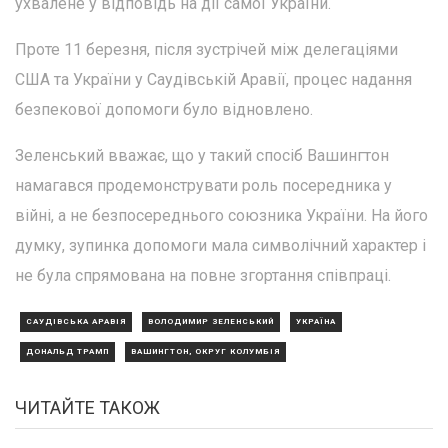
ухвалене у відповідь на дії самої України.
Проте 11 березня, після зустрічей між делегаціями
США та України у Саудівській Аравії, процес надання
безпекової допомоги було відновлено.
Зеленський вважає, що у такий спосіб Вашингтон
намагався продемонструвати роль посередника у
війні, а не безпосереднього союзника України. На його
думку, зупинка допомоги мала символічний характер і
не була спрямована на повне згортання співпраці.
САУДІВСЬКА АРАВІЯ
ВОЛОДИМИР ЗЕЛЕНСЬКИЙ
УКРАЇНА
ДОНАЛЬД ТРАМП
ВАШИНГТОН, ОКРУГ КОЛУМБІЯ
ЧИТАЙТЕ ТАКОЖ