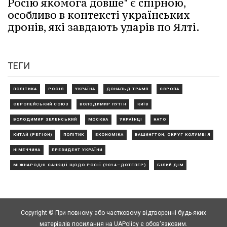
Росію якомога довше" є спірною,
особливо в контексті українських
дронів, які завдають ударів по Ялті.
ТЕГИ
ПОЛІТИКА
РОСІЯ
УКРАЇНА
ДОНАЛЬД ТРАМП
ЄВРОПА
ЄВРОПЕЙСЬКИЙ СОЮЗ
ВОЛОДИМИР ПУТІН
КИЇВ
ВОЛОДИМИР ЗЕЛЕНСЬКИЙ
МОСКВА
УКРАЇНЦІ
НАТО
КИТАЙ (РЕГІОН)
ПОЛІТИК
ЕКОНОМІКА
ВАШИНГТОН, ОКРУГ КОЛУМБІЯ
НІМЕЧЧИНА
ПРЕЗИДЕНТ УКРАЇНИ
МІЖНАРОДНІ САНКЦІЇ ЩОДО РОСІЇ (2014—ДОТЕПЕР)
БІЛИЙ ДІМ
Copyright © При повному або частковому відтворенні будь-яких
матеріалів посилання на UAPolicy є обов'язковим.