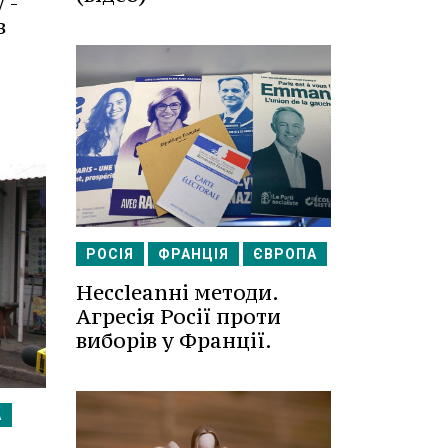
 -
в
РОСІЯ
ФРАНЦІЯ
ЄВРОПА
Несcleanні методи.
Агресія Росії проти
виборів у Франції.
А