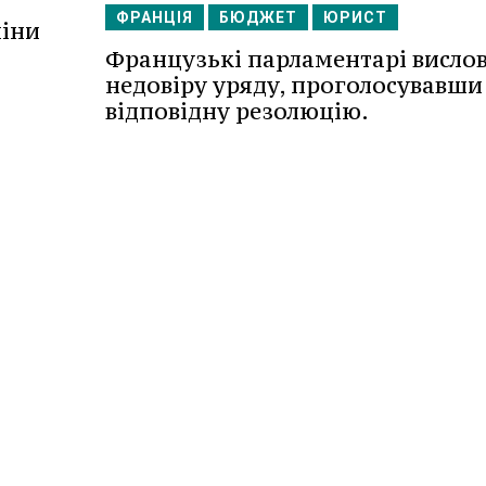
ФРАНЦІЯ
БЮДЖЕТ
ЮРИСТ
міни
Французькі парламентарі висло
недовіру уряду, проголосувавши
відповідну резолюцію.