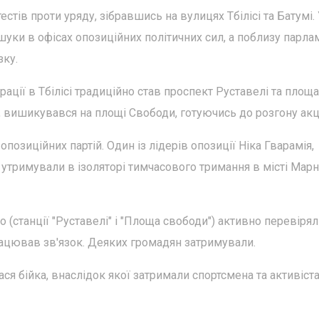
стів проти уряду, зібравшись на вулицях Тбілісі та Батумі.
шуки в офісах опозиційних політичних сил, а поблизу парла
зку.
ації в Тбілісі традиційно став проспект Руставелі та площа
і, вишикувався на площі Свободи, готуючись до розгону акці
опозиційних партій. Один із лідерів опозиції Ніка Гварамія,
 утримували в ізоляторі тимчасового тримання в місті Марн
(станції "Руставелі" і "Площа свободи") активно перевіря
рацював зв'язок. Деяких громадян затримували.
лася бійка, внаслідок якої затримали спортсмена та активіст