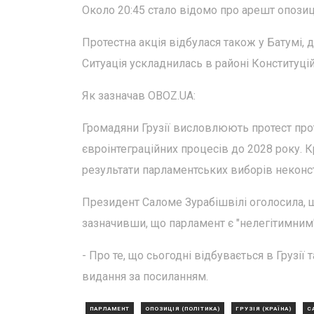
Около 20:45 стало відомо про арешт опозиці
Протестна акція відбулася також у Батумі, 
Ситуація ускладнилась в районі Конституцій
Як зазначав OBOZ.UA:
Громадяни Грузії висловлюють протест прот
євроінтеграційних процесів до 2028 року. 
результати парламентських виборів неконс
Президент Саломе Зурабішвілі оголосила, 
зазначивши, що парламент є "нелегітимним"
- Про те, що сьогодні відбувається в Грузії 
видання за посиланням.
ПАРЛАМЕНТ
ОПОЗИЦІЯ (ПОЛІТИКА)
ГРУЗІЯ (КРАЇНА)
С