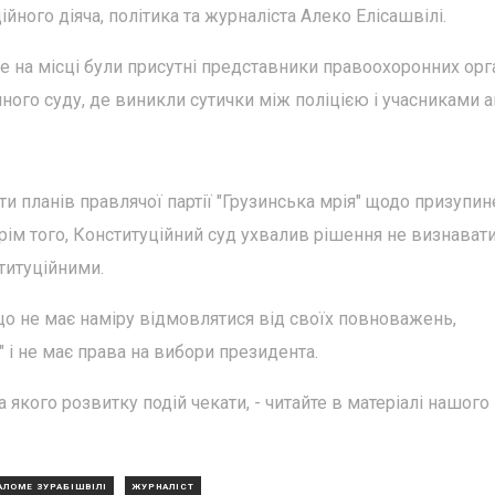
йного діяча, політика та журналіста Алеко Елісашвілі.
де на місці були присутні представники правоохоронних орга
ного суду, де виникли сутички між поліцією і учасниками ак
и планів правлячої партії "Грузинська мрія" щодо призупи
Крім того, Конституційний суд ухвалив рішення не визнават
титуційними.
що не має наміру відмовлятися від своїх повноважень,
 і не має права на вибори президента.
та якого розвитку подій чекати, - читайте в матеріалі нашого
АЛОМЕ ЗУРАБІШВІЛІ
ЖУРНАЛІСТ