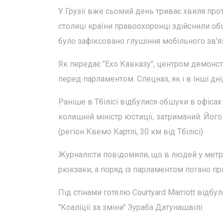
У Грузії вже сьомий день триває хвиля проте
столиці країни правоохоронці здійснили об
було зафіксовано глушіння мобільного зв'я
Як передає "Ехо Кавказу", центром демонстр
перед парламентом. Спецназ, як і в інші дн
Раніше в Тбілісі відбулися обшуки в офісах 
колишній міністр юстиції, затриманий. Його
(регіон Квемо Картлі, 30 км від Тбілісі).
Журналісти повідомили, що в людей у метро 
рюкзаки, а поряд із парламентом погано п
Під стінами готелю Courtyard Marriott відбу
"Коаліції за зміни" Зураба Датунашвілі.