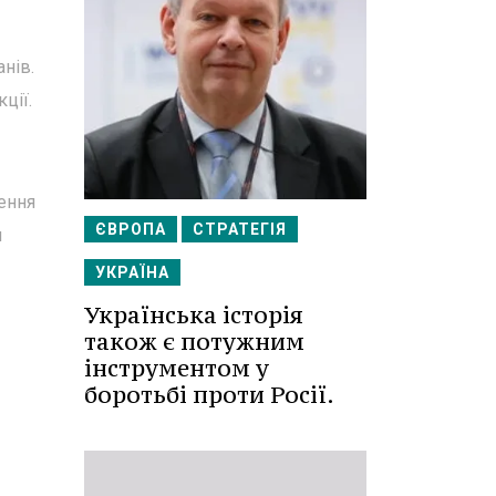
нів.
ції.
нення
ЄВРОПА
СТРАТЕГІЯ
и
УКРАЇНА
Українська історія
також є потужним
інструментом у
боротьбі проти Росії.