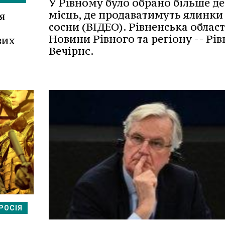
У Рівному було обрано більше д
місць, де продаватимуть ялинки
я
сосни (ВІДЕО). Рівненська област
Новини Рівного та регіону -- Рів
вих
Вечірнє.
РОСІЯ