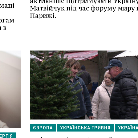
активніше підтримувати Україну
мані
Матвійчук під час форуму миру 
Парижі.
огам
 в
ЄВРОПА
УКРАЇНСЬКА ГРИВНЯ
УКРАЇН
ЕРГІЯ