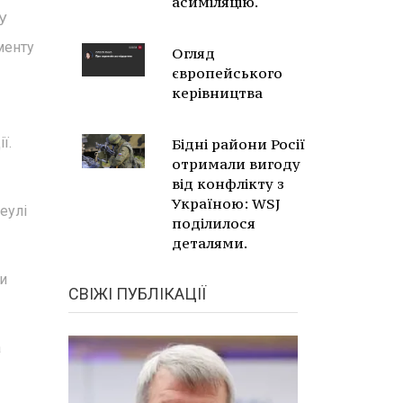
асиміляцію.
 У
менту
Огляд
європейського
керівництва
ї.
Бідні райони Росії
отримали вигоду
від конфлікту з
Україною: WSJ
еулі
поділилося
деталями.
ли
СВІЖІ ПУБЛІКАЦІЇ
а