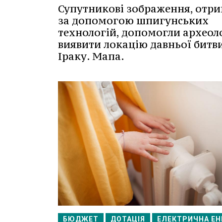
Супутникові зображення, отри
за допомогою шпигунських
технологій, допомогли археол
виявити локацію давньої битви
Іраку. Мапа.
БЮДЖЕТ
ДОТАЦІЯ
ЕЛЕКТРИЧНА ЕН