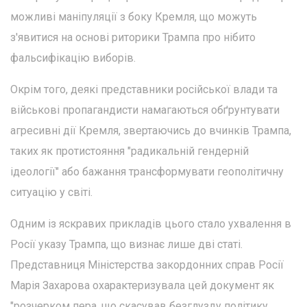
можливі маніпуляції з боку Кремля, що можуть
з'явитися на основі риторики Трампа про нібито
фальсифікацію виборів.
Окрім того, деякі представники російської влади та
військові пропагандисти намагаються обґрунтувати
агресивні дії Кремля, звертаючись до вчинків Трампа,
таких як протистояння "радикальній гендерній
ідеології" або бажання трансформувати геополітичну
ситуацію у світі.
Одним із яскравих прикладів цього стало ухвалення в
Росії указу Трампа, що визнає лише дві статі.
Представниця Міністерства закордонних справ Росії
Марія Захарова охарактеризувала цей документ як
"розчерком пера, що скасував безглузду політику