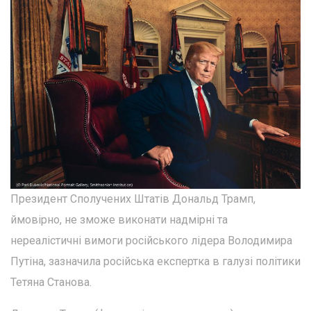
Президент Сполучених Штатів Дональд Трамп,
ймовірно, не зможе виконати надмірні та
нереалістичні вимоги російського лідера Володимира
Путіна, зазначила російська експертка в галузі політики
Тетяна Станова.