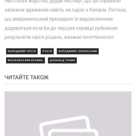
Настільки жорстко, додає експерт, що це справило
належне враження навіть на Індію з Китаєм. Логічно,
що американський президент із задоволенням
додивиться хоча би до перших справді руйнівних
результатів своїх рішень, вважає політтехнолог.
ВОЛОДИМИР ПУТІН
РОСІЯ
ВОЛОДИМИР ЗЕЛЕНСЬКИЙ
МОСКОВСЬКИЙ КРЕМЛЬ
ДОНАЛЬД ТРАМП
ЧИТАЙТЕ ТАКОЖ