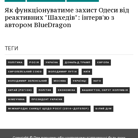
Як функціонуватиме захист Одеси від
реактивних "Шахедів": інтерв'ю з
автором BlueDragon
ТЕГИ
ПОЛІТИКА
РОСІЯ
УКРАЇНА
ДОНАЛЬД ТРАМП
ЄВРОПА
ЄВРОПЕЙСЬКИЙ СОЮЗ
ВОЛОДИМИР ПУТІН
КИЇВ
ВОЛОДИМИР ЗЕЛЕНСЬКИЙ
МОСКВА
УКРАЇНЦІ
НАТО
КИТАЙ (РЕГІОН)
ПОЛІТИК
ЕКОНОМІКА
ВАШИНГТОН, ОКРУГ КОЛУМБІЯ
НІМЕЧЧИНА
ПРЕЗИДЕНТ УКРАЇНИ
МІЖНАРОДНІ САНКЦІЇ ЩОДО РОСІЇ (2014—ДОТЕПЕР)
БІЛИЙ ДІМ
Copyright © При повному або частковому відтворенні будь-яких