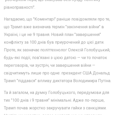
рівноправності".
Нагадаємо, що "Коментарі" раніше повідомляли про те,
що Трамп вже визначив термін "закінчення війни" в
Україні, і це не 9 травня. Новий план "завершення"
конфлікту за 100 днів був приурочений до цієї дати.
Проте, як зазначає політтехнолог Олексій Голобуцький,
будь-які події, пов'язані з цією датою — чи то початок
переговорів, чи зустріч, чи завершення війни —
свідчитимуть лише про одне: президент США Дональд
Трамп "піддався" впливу диктатора Володимира Путіна.
Та й загалом, на думку Голобуцького, передумови для
тих "100 днів і 9 травня" мінімальні. Адже по-перше,
Трамп почав жорстко закручувати гайки з санкціями.