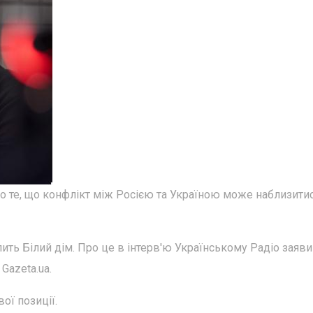
о те, що конфлікт між Росією та Україною може наблизити
ть Білий дім. Про це в інтерв'ю Українському Радіо заяв
Gazeta.ua.
ої позиції.