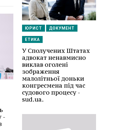
ЮРИСТ
ДОКУМЕНТ
ЕТИКА
У Сполучених Штатах
адвокат ненавмисно
виклав оголені
зображення
малолітньої доньки
конгресмена під час
судового процесу -
sud.ua.
ь
 -
в