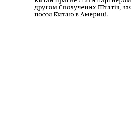
Китай прагне стати партнером
другом Сполучених Штатів, за
посол Китаю в Америці.