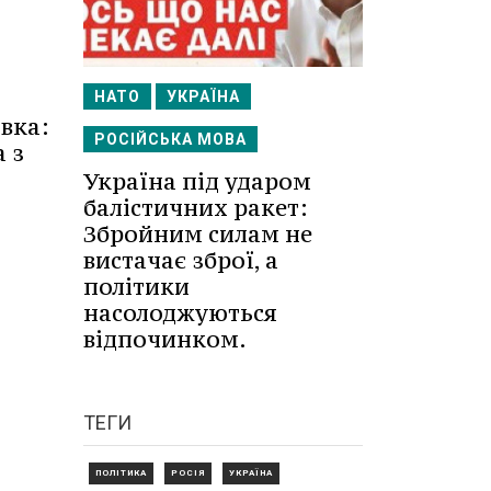
НАТО
УКРАЇНА
овка:
РОСІЙСЬКА МОВА
 з
Україна під ударом
балістичних ракет:
Збройним силам не
вистачає зброї, а
політики
насолоджуються
відпочинком.
ТЕГИ
ПОЛІТИКА
РОСІЯ
УКРАЇНА