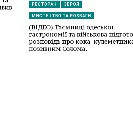
 та
РЕСТОРАН
ЗБРОЯ
явив
МИСТЕЦТВО ТА РОЗВАГИ
(ВІДЕО) Таємниці одеської
гастрономії та військова підгот
розповідь про кока-кулеметника
позивним Солома.