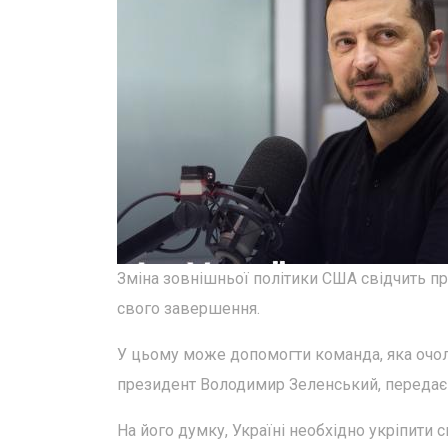
Зміна зовнішньої політики США свідчить пр
свого завершення.
У цьому може допомогти команда, яка очоли
президент Володимир Зеленський, передає 
На його думку, Україні необхідно укріпити св