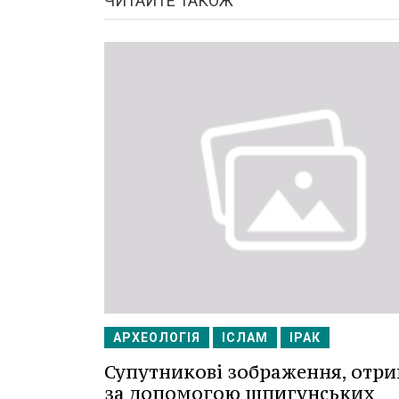
ЧИТАЙТЕ ТАКОЖ
АРХЕОЛОГІЯ
ІСЛАМ
ІРАК
Супутникові зображення, отри
за допомогою шпигунських