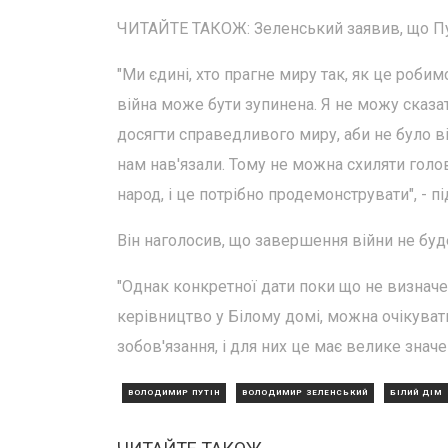
ЧИТАЙТЕ ТАКОЖ: Зеленський заявив, що Пут
"Ми єдині, хто прагне миру так, як це робим
війна може бути зупинена. Я не можу сказа
досягти справедливого миру, аби не було в
нам нав'язали. Тому не можна схиляти голо
народ, і це потрібно продемонструвати", - 
Він наголосив, що завершення війни не буд
"Однак конкретної дати поки що не визначе
керівництво у Білому домі, можна очікувати
зобов'язання, і для них це має велике значе
ВОЛОДИМИР ПУТІН
ВОЛОДИМИР ЗЕЛЕНСЬКИЙ
БІЛИЙ ДІМ