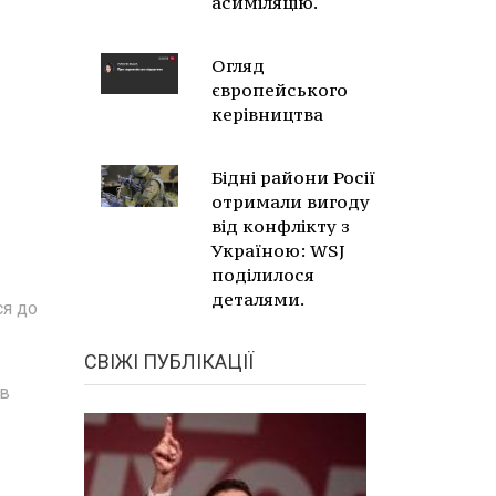
асиміляцію.
Огляд
європейського
керівництва
Бідні райони Росії
отримали вигоду
від конфлікту з
Україною: WSJ
поділилося
деталями.
ся до
СВІЖІ ПУБЛІКАЦІЇ
ив