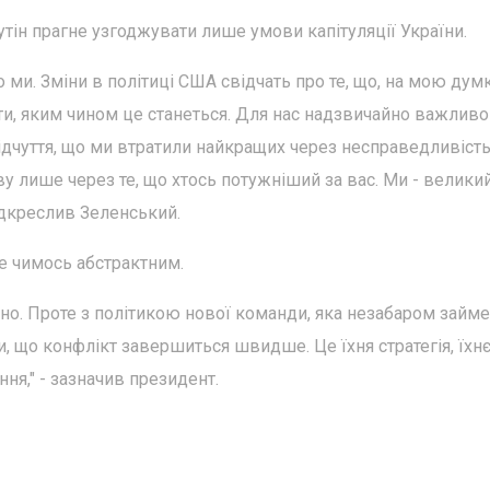
ін прагне узгоджувати лише умови капітуляції України.
о ми. Зміни в політиці США свідчать про те, що, на мою думк
ти, яким чином це станеться. Для нас надзвичайно важливо
ідчуття, що ми втратили найкращих через несправедливість
ву лише через те, що хтось потужніший за вас. Ми - велики
підкреслив Зеленський.
е чимось абстрактним.
но. Проте з політикою нової команди, яка незабаром займе
, що конфлікт завершиться швидше. Це їхня стратегія, їхн
ння," - зазначив президент.