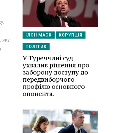
у,
ІЛОН МАСК
КОРУПЦІЯ
, яку
ПОЛІТИК
й
У Туреччині суд
ухвалив рішення про
заборону доступу до
передвиборчого
профілю основного
опонента.
є